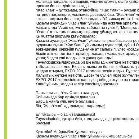
жолында пайдалы іс атқарып, үлкенге құрмет, кішіге қамқ
ерекше белсенділік танытады.
“Жас Ұлан” – ұлтжанды, отансүйгіш. “Жас Ұлан” – рухани 
патриоттық жігерге, мызғымас достыққа бай. “Жас Ұлан
істері – жарқын болашақ баспалдағы. Ұйымның игілікті іст
Қазалы аудандық “Жас Ұлан” ұйымында өскелең ұрпақты
мақсатында “Ағаш ек, гүл ек, табиғатты түлет!”, “Менің қал
“Өркен” атты экологиялық акциялар ұйымдастырылып кел
Қымбатты форумға қатысушылар!
Қазалы аудандық “Жас Ұлан” ұйымының көшбасшысы реті
ауданымыздың “Жас Ұлан” ұйымының мүшелері, сүйікті 
өркендеуіне, көркейіп гүлденуіне ат салысып, үлес қосады
Біздің жеткен жетістіктерімізді, жасаған жақсылықтармыз
ұрпақ бізден үлгі алады, аға ұрпақ қуанады!
Тәуелсіздік жылдарында біздің еліміздің жеткен жетістікте
табыстары аз емес. Биылғы жылы ел болып, елбасының 
қолдап отырып, ЕХРО-2017 көрмесін жеңіп алдық. Бұл то
Халықтың жеткен жетістігі. Десек те бұл елімізге жүктелге
ЕХРО- 2017 көрмесінің жоғары деңгейінде өтуіне өз тара
Ұлан” ұйымы, қолдан келер үлесімізді қосамыз.
Парызымыз – Ұлы Отанға адалдық,
Бойымызда бар еркіндік,даналық.
Барша жанға үлгі, өнеге боламыз,
Біз, “Жас Ұлан”, адалдықтан жаралдық!
Ел тағдыры – біздің тағдырымыз!
Тәуелсіздіктің тұғыры биік, халқымыздың еңсесі жоғары, 
болсын!
Күртебай Мейрамбек Құрманғазыұлы
Қазалы аудандық “Жас Ұлан” ұйымының көшбасшысы