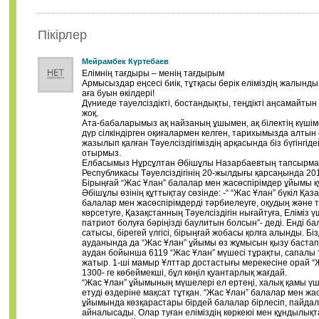
Пікірлер
Мейрамбек Күртебаев
Елімнің тағдыры – менің тағдырым
Армысыздар еңсесі биік, тұтқасы берік еліміздің жалынды
аға буын өкілдері!
Дүниеде тауелсіздікті, бостандықты, теңдікті аңсамайтын
жоқ.
Ата-бабаларымыз ақ найзаның ұшымен, ақ білектің күшіме
дүр сілкіндірген оқиғалармен келген, тарихымызда алтын
жазылып қалған Тәуелсіздігіміздің арқасында біз бүгінгід
отырмыз.
Елбасымыз Нұрсұлтан Әбішұлы Назарбаевтың тапсырма
Республикасы Тәуелсіздігінің 20-жылдығы қарсаңында 2
Бірыңғай “Жас Ұлан” балалар мен жасөспірімдер ұйымы 
Әбішұлы өзінің құттықтау сөзінде: -“ “Жас Ұлан” бүкіл Қаз
балалар мен жасөспірімдерді тәрбиелеуге, оқудың және тә
көрсетуге, Қазақстанның Тәуелсіздігін нығайтуға, Еліміз ү
патриот болуға бәріңізді баулитын болсын”- деді. Енді ба
сатысы, бірегей үлгісі, бірыңғай жобасы қолға алынды. Бі
ауданында да “Жас Ұлан” ұйымы өз жұмысын қызу бастап к
аудан бойынша 6119 “Жас Ұлан” мүшесі тұрақты, сапалы
жатыр. 1-ші мамыр Ұлттар достастығы мерекесіне орай “
1300- ге көбеймекші, бұл көңіл қуантарлық жағдай.
“Жас Ұлан” ұйымының мүшелері ел ертеңі, халық қамы үш
етуді өздеріне мақсат тұтқан. “Жас Ұлан” балалар мен жа
ұйымында көзқарастары бірдей балалар бірлесіп, пайда
айналысады. Олар туған еліміздің көркеюі мен құндылық