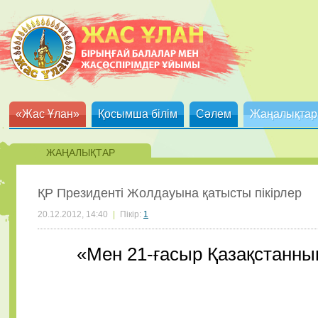
«Жас Ұлан»
Қосымша білім
Сәлем
Жаңалықтар
ЖАҢАЛЫҚТАР
ҚР Президенті Жолдауына қатысты пікірлер
20.12.2012, 14:40
|
Пікір:
1
«Мен 21-ғасыр Қазақстанн