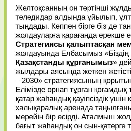
Желтоқсанның он төртінші жұлды
теледидар алдында ұйылып, ұл
тыңдады. Көппен бірге біз де т
жолдауларға қарағанда ерекше ек
Стратегиясы қалыптасқан мем
жолдауында Елбасымыз «Біздің б
Қазақстанды құрғанымыз
» дей
жылдары аясында жеткен жетісті
– 2030» стратегиясының қорытын
Елімізде орнап тұрған қоғамдық 
қатар жаһандық қауіпсіздік үшін 
халықаралық аренада таңылғаны
мерейін бір өсірді. Аталмыш жо
бағыт жаһандық он сын-қатерге т