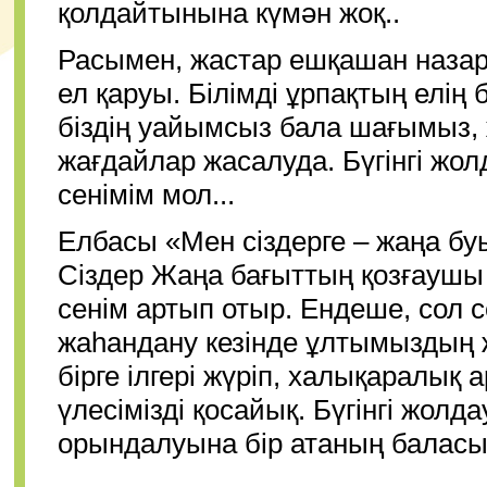
қолдайтынына күмән жоқ..
Расымен, жастар ешқашан назард
ел қаруы. Білімді ұрпақтың елің б
біздің уайымсыз бала шағымыз,
жағдайлар жасалуда. Бүгінгі жо
сенімім мол...
Елбасы «Мен сіздерге – жаңа бу
Сіздер Жаңа бағыттың қозғаушы к
сенім артып отыр. Ендеше, сол 
жаһандану кезінде ұлтымыздың ж
бірге ілгері жүріп, халықаралық 
үлесімізді қосайық. Бүгінгі жо
орындалуына бір атаның баласы