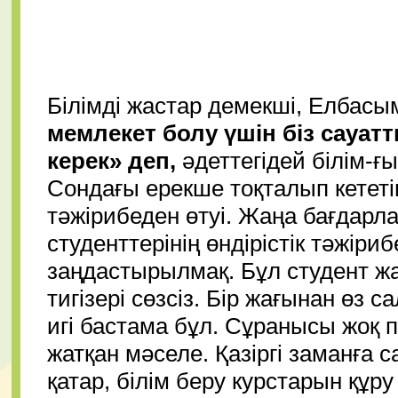
Білімді жастар демекші, Елбасы
мемлекет болу үшін біз сауа
керек» деп,
әдеттегідей білім-ғ
Сондағы ерекше тоқталып кететін
тәжірибеден өтуі. Жаңа бағдар
студенттерінің өндірістік тәжіриб
заңдастырылмақ. Бұл студент жа
тигізері сөзсіз. Бір жағынан ө
игі бастама бұл. Сұранысы жоқ п
жатқан мәселе. Қазіргі заманға с
қатар, білім беру курстарын құ