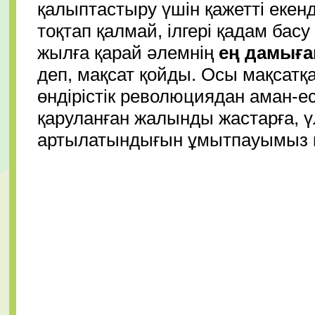
қалыптастыру үшін қажетті екенді
тоқтап қалмай, ілгері қадам басу
жылға қарай әлемнің
ең дамыға
деп, мақсат қойды. Осы мақсатқа
өндірістік революциядан аман-есе
қаруланған жалынды жастарға, ү
артылатындығын ұмытпауымыз к