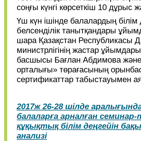
соңғы күнгі көрсеткіш 10 дұрыс ж
Үш күн ішінде балалардың білім д
белсенділік танытқандары ұйым
шара Қазақстан Республикасы Ді
министрлігінің жастар ұйымда
басшысы Бағлан Абдимова және
орталығы» төрағасының орынба
сертификаттар табыстауымен а
2017ж 26-28 шілде аралығын
балаларға арналған семинар
құқықтық білім деңгейін ба
анализі