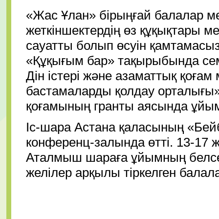
«Жас Ұлан» бірыңғай балалар м
жеткіншектердің өз құқықтары ме
сауатты болып өсуін қамтамасыз
«Құқығым бар» тақырыбында семи
Дін істері және азаматтық қоғам
бастамаларды қолдау орталығы»
қоғамының гранты аясында ұй
Іс-шара Астана қаласының «Бейб
конференц-залында өтті. 13-17 
Аталмыш шараға ұйымның белсе
желілер арқылы тіркелген балал