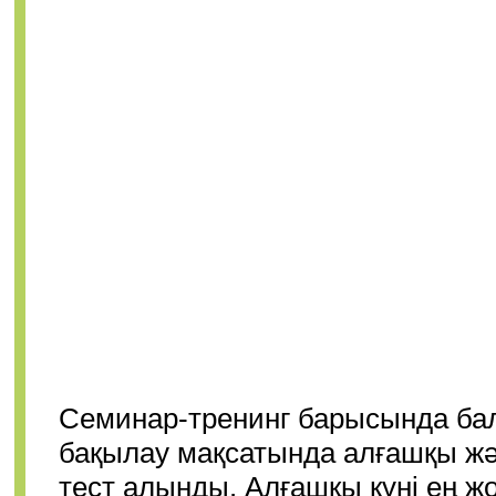
Семинар-тренинг барысында бал
бақылау мақсатында алғашқы жән
тест алынды. Алғашқы күні ең жо