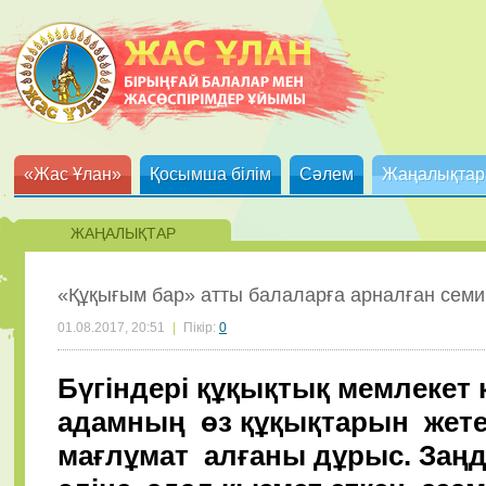
«Жас Ұлан»
Қосымша білім
Сәлем
Жаңалықтар
ЖАҢАЛЫҚТАР
«Құқығым бар» атты балаларға арналған семин
01.08.2017, 20:51
|
Пікір:
0
Бүгіндері құқықтық мемлекет 
адамның өз құқықтарын жете 
мағлұмат алғаны дұрыс. Заңд