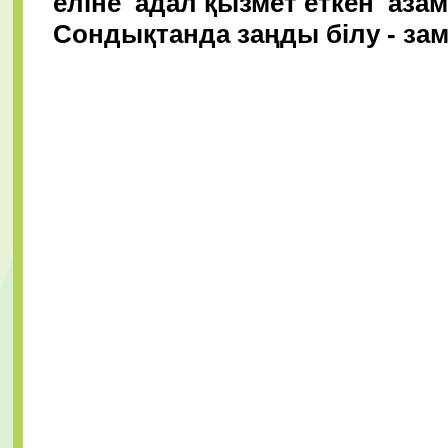
еліне адал қызмет еткен азам
Сондықтанда заңды білу - зам