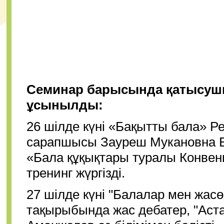
Семинар барысында қатысушы
ұсынылды:
26 шілде күні «Бақытты бала» Ре
сарапшысы Зауреш Мукановна Б
«Бала құқықтары туралы Конве
тренинг жүргізді.
27 шілде күні "Балалар мен жасө
тақырыбында жас дебатер, "Ас