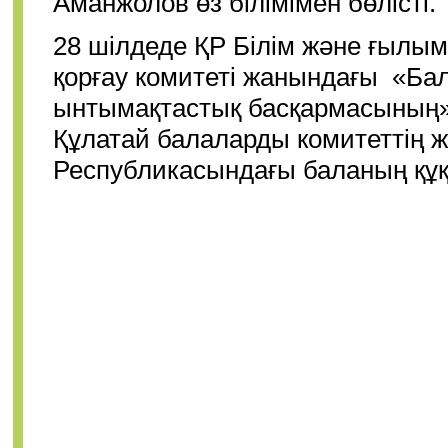
Аманжолов өз білімімен бөлісті.
28 шілдеде ҚР Білім және ғылым
қорғау комитеті жанындағы «Ба
ынтымақтастық басқармасының
Құлатай балаларды комитеттің
Республикасындағы баланың құқ