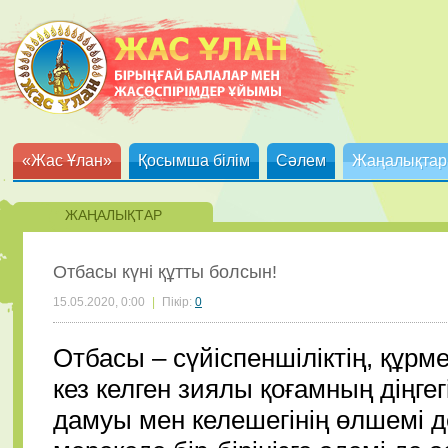
«Жас Ұлан»
Қосымша білім
Сәлем
Жаңалықтар
ЖАҢАЛЫҚТАР
Отбасы күні құтты болсын!
15.05.2020, 0:00
|
Пікір:
0
Отбасы – сүйіспеншіліктің, құр
кез келген зиялы қоғамның діңге
дамуы мен келешегінің өлшемі де