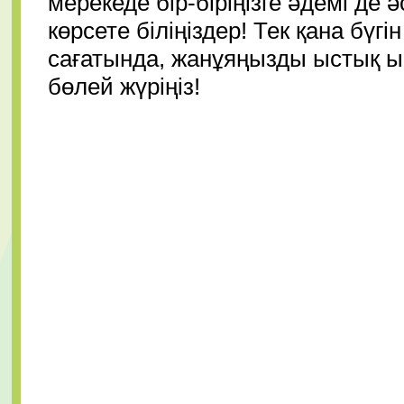
мерекеде бір-біріңізге әдемі де
көрсете біліңіздер! Тек қана бүг
сағатында, жанұяңызды ыстық ы
бөлей жүріңіз!