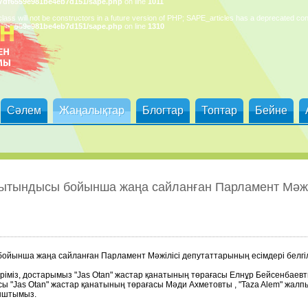
d7df6559e981be4eb7d151/sape.php
on line
1011
lass will not be constructors in a future version of PHP; SAPE_articles has a deprecated con
d7df6559e981be4eb7d151/sape.php
on line
1310
Сәлем
Жаңалықтар
Блогтар
Топтар
Бейне
рытындысы бойынша жаңа сайланған Парламент Мәжі
⠀
ойынша жаңа сайланған Парламент Мәжілісі депутаттарының есімдері белгіл
еріміз, достарымыз "Jas Otan" жастар қанатының төрағасы Елнұр Бейсенбаев
сы "Jas Otan" жастар қанатының төрағасы Мәди Ахметовты
, "Taza Alem" жал
ныштымыз.