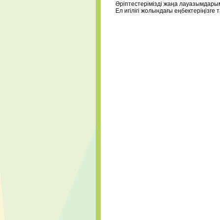
Әріптестерімізді жаңа лауазымдары
Ел игілігі жолындағы еңбектеріңізге