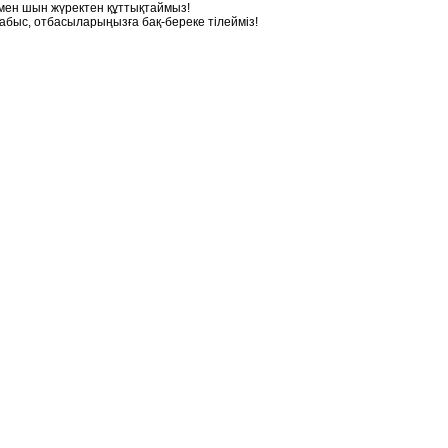
мен шын жүректен құттықтаймыз!
 табыс, отбасыларыңызға бақ-береке тілейміз!