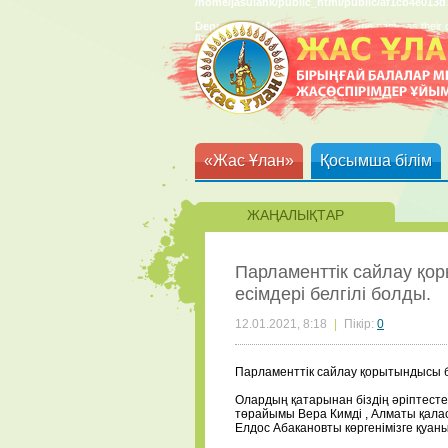
/home/jasulank/public_html/public/af1cb4e013
Deprecated
: Methods with the same name as their c
/home/jasulank/public_html/public/af1cb4e013
«Жас Ұлан»
Қосымша білім
ЖАҢАЛЫҚТАР
Парламенттік сайлау қо
есімдері белгілі болды. 
12.01.2021, 8:18
|
Пікір:
0
Парламенттік сайлау қорытындысы б
⠀
Олардың қатарынан біздің әріптест
төрайымы Вера Кимді
, Алматы қала
Елдос Абакановты
көргенімізге қуа
⠀