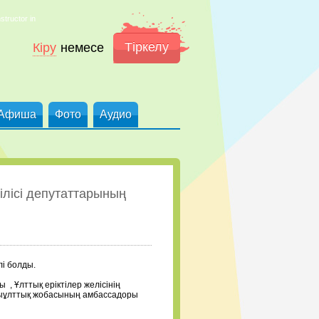
structor in
Тіркелу
Кіру
немесе
Афиша
Фото
Аудио
лісі депутаттарының
і болды.
ты
, Ұлттық еріктілер желісінің
пыұлттық жобасының амбассадоры