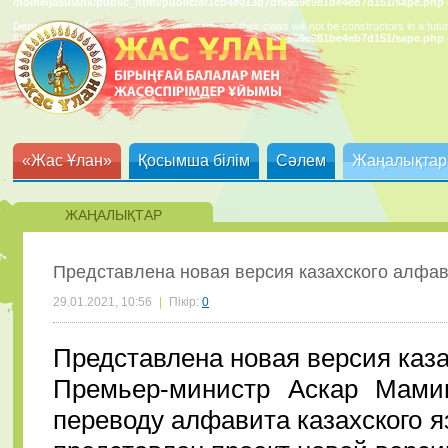
/home/jasulank/public_html/public/af1cb4e013d7df6559e981be4eb7d151/sape.php
Deprecated
: Methods with the same name as their class will not be constructors in a fut
/home/jasulank/public_html/public/af1cb4e013d7df6559e981be4eb7d151/sape.php
«Жас Ұлан»
Қосымша білім
Сәлем
Жаңалықтар
ЖАҢАЛЫҚТАР
Представлена новая версия казахского алфав
29.01.2021, 10:56
|
Пікір:
0
Представлена новая версия каз
Премьер-министр Аскар Мами
переводу алфавита казахского я