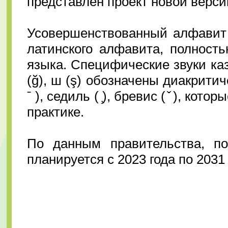
представлен проект новой верси
⠀
Усовершенствованный алфавит 
латинского алфавита, полност
языка. Специфические звуки казахс
(ğ), ш (ş) обозначены диакритич
ˉ ), седиль ( ̧), бревис ( ̌ ), к
практике.
⠀
По данным правительства, п
планируется с 2023 года по 2031 