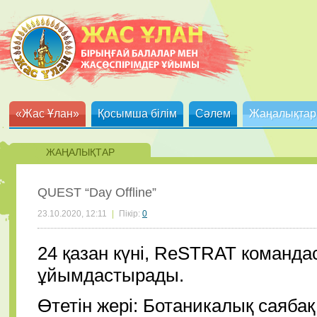
«Жас Ұлан»
Қосымша білім
Сәлем
Жаңалықтар
ЖАҢАЛЫҚТАР
QUEST “Day Offline”
23.10.2020, 12:11
|
Пікір:
0
24 қазан күні, ReSTRAT команд
ұйымдастырады.
Өтетін жері: Ботаникалық саябақ