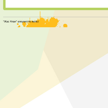
“Жас Ұлан” әлеуметтік желісі