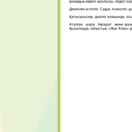
қоғамдық өмірге араласуы, үйдегі з
Дөңгелек үстелге Судья, психолог, 
Қатысушылар диалог алаңында осы
Аталған шара Ақпарат және қоға
Қызылорда облыстық «Жас Ұлан» ұ