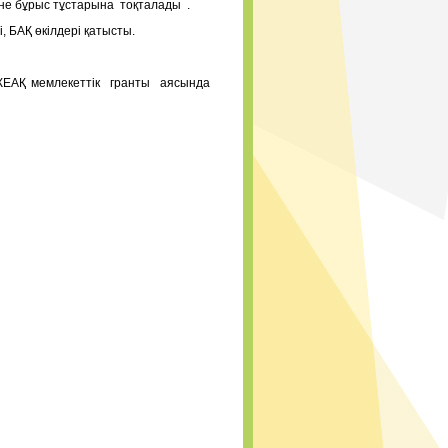
әне бұрыс тұстарына тоқталады .
 БАҚ өкілдері қатысты.
КЕАҚ мемлекеттік гранты аясында