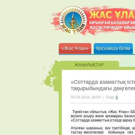
«Жас Ұлан»
Қосымша білім
ЖАҢАЛЫҚТАР
«Соттарда азаматтық іст
тақырыбындағы дөңгелек
05.09.2019, 18:00
|
Пікір:
0
Түркістан облыстық «Жас Ұлан» ББ
жүзеге асыру және қоғамдағы бала
«Соттарда азаматтық істерді қарау 
Аталған шараның күн тәртібінде, қ
тастау мәселелері бойынша сөз қо