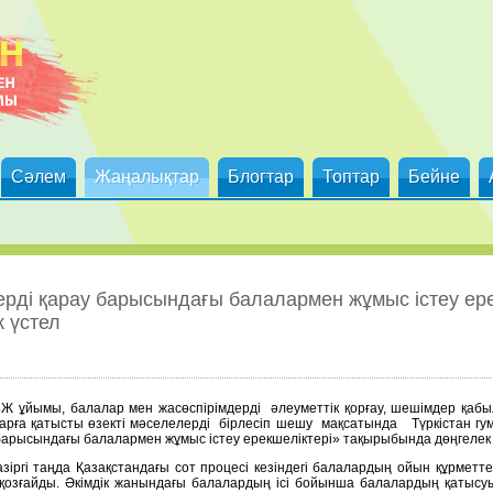
Сәлем
Жаңалықтар
Блогтар
Топтар
Бейне
ерді қарау барысындағы балалармен жұмыс істеу ере
 үстел
Ж ұйымы, балалар мен жасөспірімдерді әлеуметтік қорғау, шешімдер қабы
ларға қатысты өзекті мәселелерді бірлесіп шешу мақсатында Түркістан гу
барысындағы балалармен жұмыс істеу ерекшеліктері» тақырыбында дөңгелек ү
азіргі таңда Қазақстандағы сот процесі кезіндегі балалардың ойын құрмет
зғайды. Әкімдік жанындағы балалардың ісі бойынша балалардың қатысуы