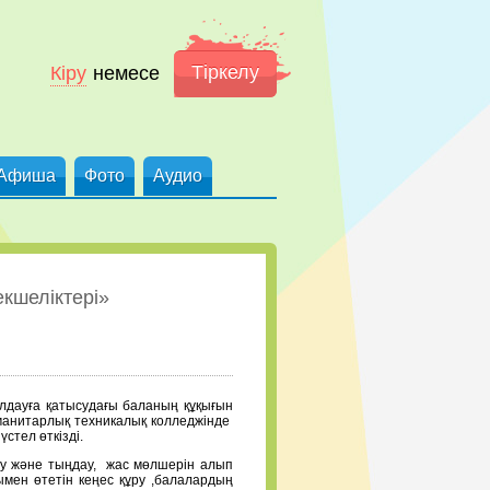
Тіркелу
Кіру
немесе
Афиша
Фото
Аудио
кшеліктері»
лдауға қатысудағы баланың құқығын
манитарлық техникалық колледжінде
стел өткізді.
теу және тыңдау, жас мөлшерін алып
мен өтетін кеңес құру ,балалардың