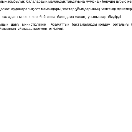
орлық-зомбылық, балалардың мамандық таңдауына мүмкіндік берудің дұрыс ж
адвокат, ауданаралық сот мамандары, жастар ұйымдарының белсенді мүшелері,
 саладағы мәселелер бойынша баяндама жасап, ұсыныстар білдірді.
мдық даму министрлігінің Азаматтық бастамаларды қолдау орталығы 
йымының ұйымдастырумен өткізілді.