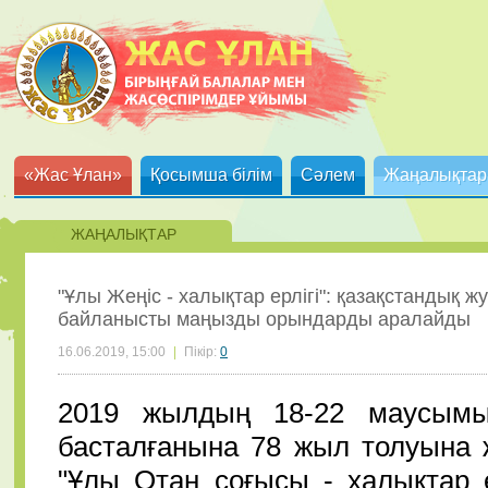
«Жас Ұлан»
Қосымша білім
Сәлем
Жаңалықтар
ЖАҢАЛЫҚТАР
"Ұлы Жеңіс - халықтар ерлігі": қазақстандық
байланысты маңызды орындарды аралайды
16.06.2019, 15:00
|
Пікір:
0
2019 жылдың 18-22 маусым
басталғанына 78 жыл толуына 
"Ұлы Отан соғысы - халықтар е