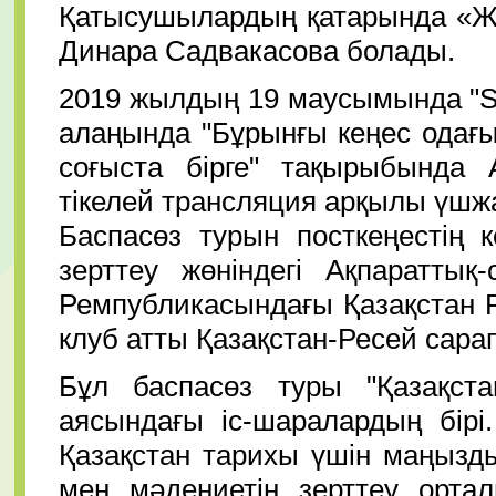
Қатысушылардың қатарында
Динара Садвакасова болады.
2019 жылдың 19 маусымында "Spu
алаңында "Бұрынғы кеңес одағ
соғыста бірге" тақырыбында
тікелей трансляция арқылы үшжа
Баспасөз турын посткеңестің ке
зерттеу жөніндегі Ақпараттық
Ремпубликасындағы Қазақстан Р
клуб атты Қазақстан-Ресей са
Бұл баспасөз туры "Қазақст
аясындағы іс-шаралардың бірі
Қазақстан тарихы үшін маңызды
мен мəдениетін зерттеу ортал