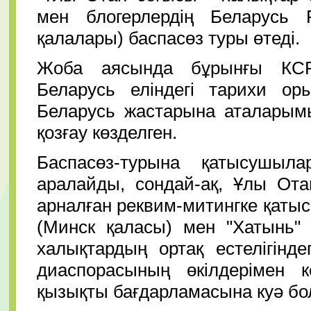
мен блогерлердің Беларусь 
қалалары) баспасөз туры өтеді.
Жоба аясында бұрынғы КСР
Беларусь еліндегі тарихи ор
Беларусь жастарына аталарымыз
қозғау көзделген.
Баспасөз-турына қатысушыл
аралайды, сондай-ақ, Ұлы Ота
арналған реквим-митингке қаты
(Минск қаласы) мен "Хатынь" 
халықтардың ортақ естелігінд
диаспорасының өкілдерімен к
қызықты бағдарламасына куə б