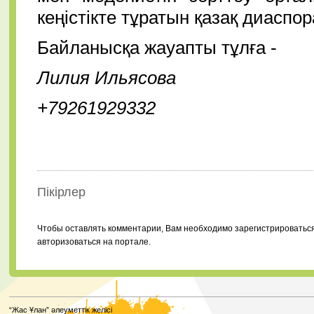
кеңістікте тұратын қазақ диаспо
Байланысқа жауапты тұлға -
Лил­ия Ильясова
+79261929332
Пікірлер
Чтобы оставлять комментарии, Вам необходимо зарегистрироватьс
авторизоваться на портале.
“Жас Ұлан” әлеуметтік желісі