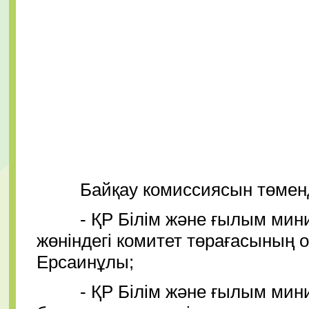
Байқау комиссиясын төмендег
- ҚР Білім және ғылым минист
жөніндегі комитет төрағасының
Ерсаинұлы;
- ҚР Білім және ғылым министр