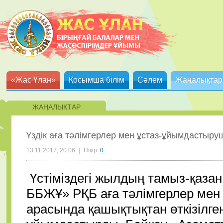
«Жас Ұлан»
Қосымша білім
Сәлем
Жаңалықтар
ЖАҢАЛЫҚТАР
Үздік аға тәлімгерлер мен ұстаз-ұйымдастыр
13.11.2017, 20:06
|
Пікір:
0
Үстіміздегі жылдың тамыз-қаза
ББЖҰ» РҚБ аға тәлімгерлер ме
арасында қашықтықтан өткізілг