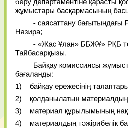
беру департаментіне қарасты қо
жұмыстары басқармасының бас
- саясаттану бағытындағы PhD
Назира;
- «Жас Ұлан» ББЖҰ» РҚБ тө
Тайбасарқызы.
Байқау комиссиясы жұмыстар
бағаланды:
1) байқау ережесінің талаптарын
2) қолданылатын материалдың 
3) материал құрылымының нақ
4) материалдың тәжірибелік ба