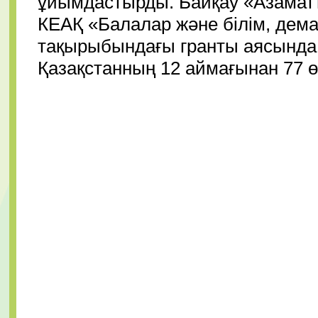
ұйымдастырды. Байқау «Азамат
КЕАҚ «Балалар және білім, дем
тақырыбындағы гранты аясында ө
Қазақстанның 12 аймағынан 77 өті