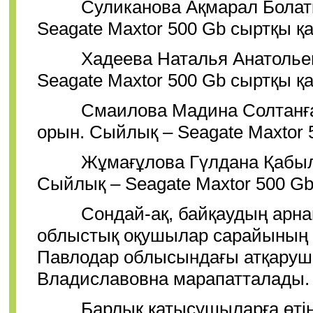
Суликанова Ақмарал Болатқыз
Seagate Maxtor 500 Gb сыртқы қа
Хадеева Наталья Анатольевна
Seagate Maxtor 500 Gb сыртқы қа
Смаилова Мадина Солтанғазық
орын. Сыйлық – Seagate Maxtor 5
Жұмағұлова Гүлдана Қабылбай
Сыйлық – Seagate Maxtor 500 Gb
Сондай-ақ, байқаудың арнай
облыстық оқушылар сарайының 
Павлодар облысындағы атқаруш
Владиславовна марапатталады.
Барлық қатысушыларға өтінім