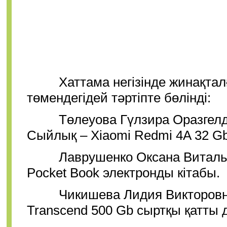
Хаттама негізінде жинақталға
төмендегідей тәртіпте бөлінді:
Төлеуова Гүлзира Оразгелдіқы
Сыйлық – Xiaomi Redmi 4A 32 G
Лаврушенко Оксана Витальевн
Pocket Book электронды кітабы.
Чикишева Лидия Викторовна (
Transcend 500 Gb сыртқы қатты д