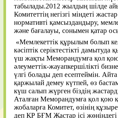
табылады.2012 жылдың шілде ай
Комитеттің негізгі міндеті жаста
нормативті қамсыздандыру, мемле
және бағалауы, сонымен қатар ос
«Мемлекеттік құрылым болып кел
кәсіптік серіктестікті дамытуда 
үш жақты Меморандумға қол қою
әлеуметтік-жауапкершілікті бизне
үлгі болады деп есептеймін. Айта
қаржылай демеу күтпей, өз баста
күш салып жүрген біздің жастард
Аталған Меморандумға қол қою 
жобаларға Комитет, өзінің құзыре
деп ҚР БҒМ Жастар ісі жөніндегі