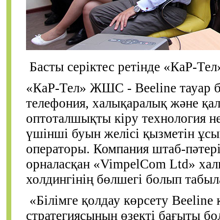
Басты серіктес ретінде «КаР-Те
«КаР-Тел» ЖШС - Beeline тауар б
телефония, халықаралық және қал
оптоталшықты кіру технология нег
үшінші буын желісі қызметін ұсы
операторы. Компания штаб-пәтер
орналасқан «VimpelCom Ltd» ха
холдингінің бөлшегі болып табыл
«Білімге қолдау көрсету Beeline 
стратегиясының өзекті бағыты бол