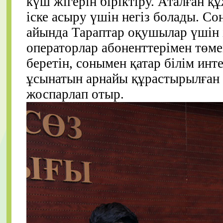
күш жігерін біріктіру. Аталған қ
іске асыру үшін негіз болады. С
айында Тараптар оқушылар үшін і
операторлар абоненттерімен төме
беретін, сонымен қатар білім инт
ұсынатын арнайы құрастырылған б
жоспарлап отыр.