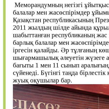
Меморандумның негізгі ұйытқыс
балалар мен жасөспірімдер ұйым
Қазақстан республикасының През
2011 жылдың шілде айында құры
шабыттанған республиканың жас
барлық балалар мен жасөспірімде
іргесін қалайды. Әр тұлғаның кө
шығармашылық әлеуетін жүзеге 
бағыты 1 мен 11 сынып аралығын
сүйенеді. Бүгінгі таңда бірлестік
жуық оқушылар бар.