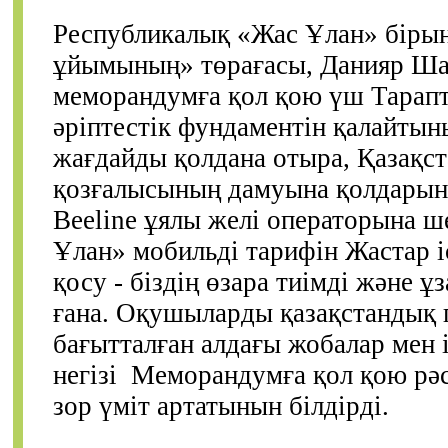
Республикалық «Жас Ұлан» бірың
ұйымының» төрағасы, Данияр Ш
меморандумға қол қою үш Тарапт
әріптестік фундаментін қалайтын
жағдайды қолдана отыра, Қазақст
қозғалысының дамуына қолдарына
Beeline ұялы желі операторына ш
Ұлан» мобильді тарифін Жастар іс
қосу - біздің өзара тиімді және ұ
ғана. Оқушыларды қазақстандық 
бағытталған алдағы жобалар мен 
негізі Меморандумға қол қою рәс
зор үміт артатынын білдірді.