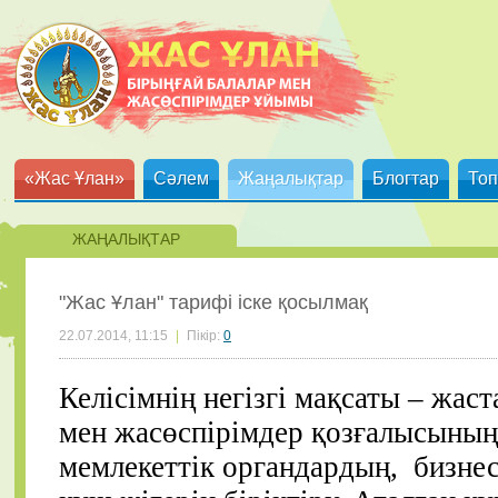
«Жас Ұлан»
Сәлем
Жаңалықтар
Блогтар
Топ
ЖАҢАЛЫҚТАР
"Жас Ұлан" тарифі іске қосылмақ
22.07.2014, 11:15
|
Пікір:
0
Келісімнің негізгі мақсаты – жас
мен жасөспірімдер қозғалысының
мемлекеттік органдардың, бизн