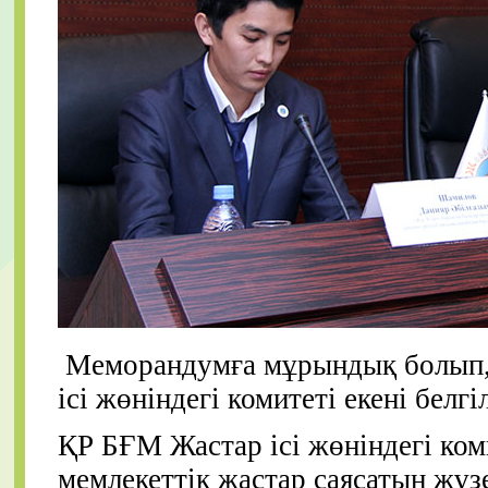
Меморандумға мұрындық болып, 
ісі жөніндегі комитеті екені белгіл
ҚР БҒМ Жастар ісі жөніндегі ком
мемлекеттік жастар саясатын жүз