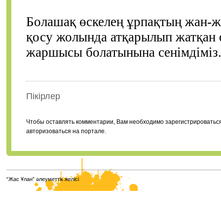
Болашақ өскелең ұрпақтың жан-жа
қосу жолында атқарылып жатқан о
жаршысы болатынына сенімдіміз
Пікірлер
Чтобы оставлять комментарии, Вам необходимо зарегистрироватьс
авторизоваться на портале.
“Жас Ұлан” әлеуметтік желісі