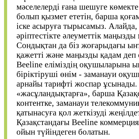
мәселелерді ғана шешуге көмектес
болып қызмет ететін, барша қоғ
іске асыруға тырысамыз. Алайда,
әріптестікте әлеуметтік маңызды
Сондықтан да біз жоғарыдағы ы
қажетті және маңызды қадам деп 
Beeline еліміздің оқушыларына ың
біріктіруші өнім - заманауи оқу
арнайы тарифті жоспар ұсынады. 
«жасұландықтарға», барша Қазақ
контентке, заманауи телекоммун
қатынасуға қол жеткізуді жеңілде
Қазақстандағы Beeline коммерци
ойын түйіндеген болатын.