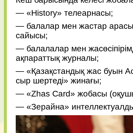
— «History» телеарнасы;
— балалар мен жастар арасы
сайысы;
— балалалар мен жасөсіпірім
ақпараттық журналы;
— «Қазақстандық жас буын Ас
сыр шертеді» жинағы;
— «Zhas Card» жобасы (оқушы
— «Зерайна» интеллектуалды