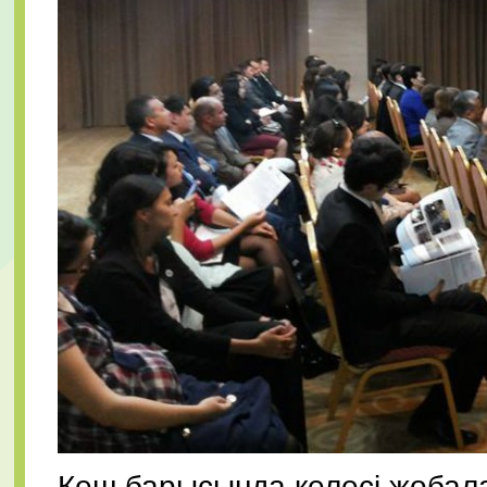
Кеш барысында келесі жобал