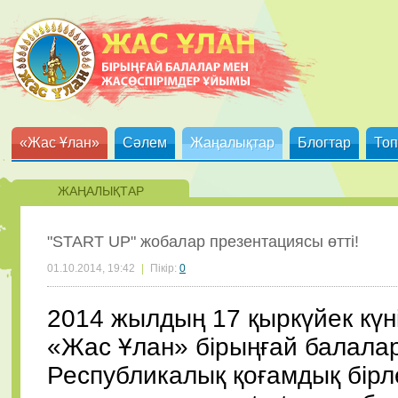
«Жас Ұлан»
Сәлем
Жаңалықтар
Блогтар
Топ
ЖАҢАЛЫҚТАР
"START UP" жобалар презентациясы өтті!
01.10.2014, 19:42
|
Пікір:
0
2014 жылдың 17 қыркүйек күні
«Жас Ұлан» бірыңғай балала
Республикалық қоғамдық бірл