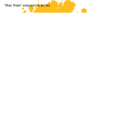
“Жас Ұлан” әлеуметтік желісі