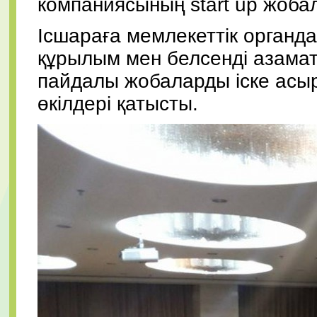
компаниясының start up жоба
Ісшараға мемлекеттік органд
құрылым мен белсенді азама
пайдалы жобаларды іске асыр
өкілдері қатысты.