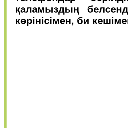
қаламыздың белсенд
көрінісімен, би кешім