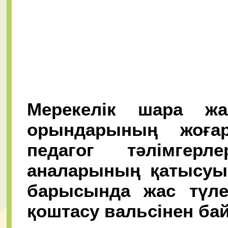
Мерекелік шара жа
орындарының жоға
педагог тәлімгерл
аналарының қатысуы
барысында жас түле
қоштасу вальсінен б