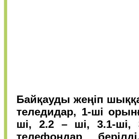
Байқауды жеңіп шыққа
теледидар, 1-ші орын
ші, 2.2 – ші, 3.1-ші
телефондар берілд