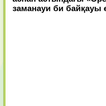
заманауи
би байқауы ө