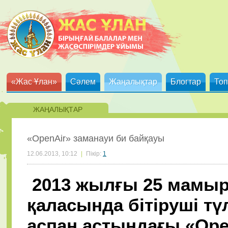
«Жас Ұлан»
Сәлем
Жаңалықтар
Блогтар
Топ
ЖАҢАЛЫҚТАР
«OpenAir» заманауи би байқауы
12.06.2013, 10:12
|
Пікір:
1
2013 жылғы 25 мамыр
қаласында бітіруші тү
аспан астындағы «Ope