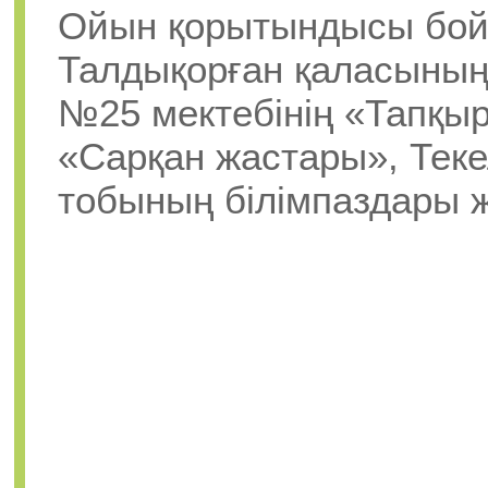
Ойын қорытындысы бой
Талдықорған қаласының
№25 мектебінің «Тапқы
«Сарқан жастары», Теке
тобының білімпаздары ж