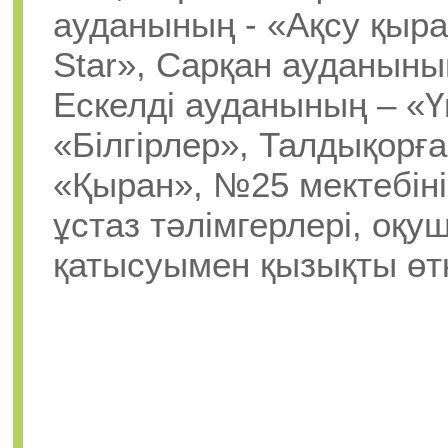
ауданының - «Ақсу қыра
Star», Сарқан ауданыны
Ескелді ауданының – «Ү
«Білгірлер», Талдықорғ
«Қыран», №25 мектебін
ұстаз тәлімгерлері, оқ
қатысуымен қызықты өтк