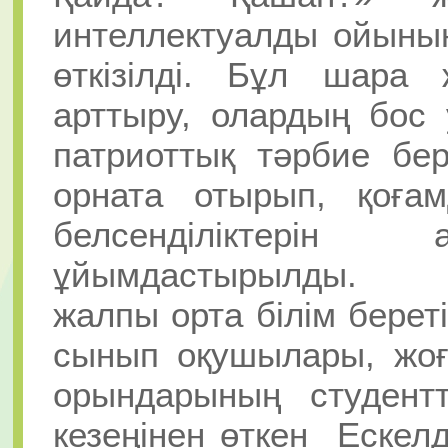
интеллектуалды ойын
өткізілді. Бұл шара 
арттыру, олардың бос 
патриоттық тәрбие бе
орната отырып, қоға
белсенділіктерін 
ұйымдастырылды.
жалпы орта білім бере
сынып оқушылары, жоғ
орындарының студентт
кезеңінен өткен Ескел