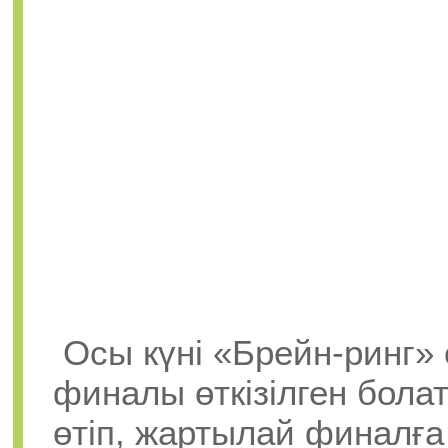
Осы күні «Брейн-ринг
финалы өткізілген бола
өтіп, жартылай финалға