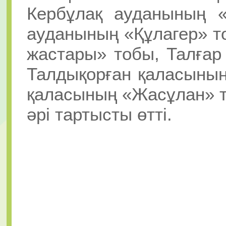
Кербұлақ ауданының 
ауданының «Құлагер» т
жастары» тобы, Талғар
Талдықорған қаласының
қаласының «Жасұлан» т
әрі тартысты өтті.