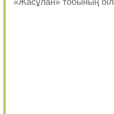
«Жасұлан» тобының білі