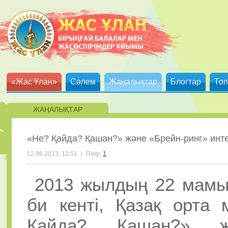
«Жас Ұлан»
Сәлем
Жаңалықтар
Блогтар
Топ
ЖАҢАЛЫҚТАР
«Не? Қайда? Қашан?» және «Брейн-ринг» ин
12.06.2013, 12:51
|
Пікір:
1
2013 жылдың 22 мамыр
би кенті, Қазақ орта
Қайда? Қашан?» ж