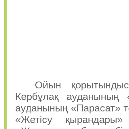
Ойын қорытындыс
Кербұлақ ауданының 
ауданының «Парасат» т
«Жетісу қырандары»