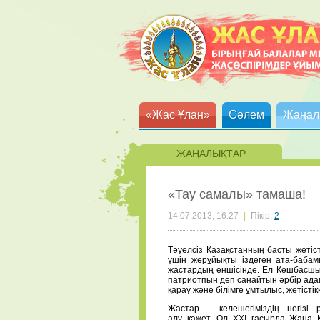
«Жас Ұлан»
Сәлем
Жаңал
ЖАҢАЛЫҚТАР
«Тау самалы» тамаша!
14.07.2013, 16:27
|
Пікір:
2
Тәуелсіз Қазақстанның басты жетіст
үшін жерұйықты іздеген ата-баба
жастардың еншісінде. Ел Көшбасшы
патриотпын деп санайтын әрбір адамғ
қарау және білімге ұмтылыс, жетістікк
Жастар – келешегіміздің негізі р
алу қажет. Ол ХХІ ғасырда Жаңа 