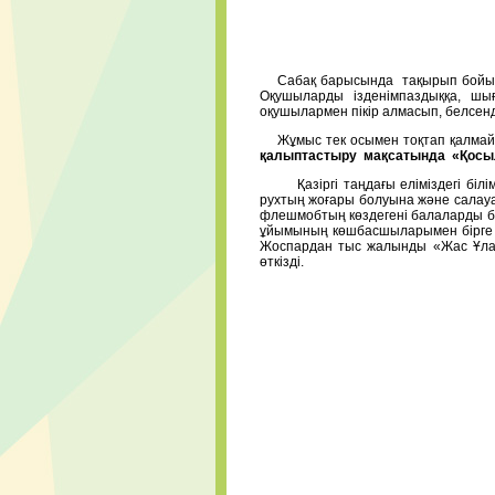
Сабақ барысында
тақырып бойын
Оқушыларды ізденімпаздыққа, шығ
оқушылармен пікір алмасып,
белсенд
Жұмыс тек осымен тоқтап қалмай
қалыптастыру мақсатында «Қосыл.
Қазіргі таңдағы еліміздегі білім 
рухтың жоғары болуына және салауат
флешмобтың көздегені балаларды бел
ұйымының көшбасшыларымен бірге ба
Жоспардан тыс жалынды «Жас Ұланд
өткізді.