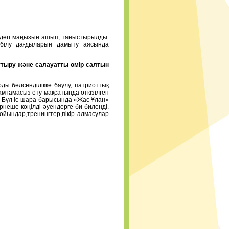
ірдегі маңызын ашып, таныстырылды.
е білу дағдыларын дамыту аясында
ттыру және салауатты өмір салтын
ды белсенділікке баулу, патриоттық
амтамасыз ету мақсатында өткізілген
у. Бұл іс-шара барысында «Жас Ұлан»
неше көңілді әуендерге би биленді.
йындар,тренингтер,пікір алмасулар