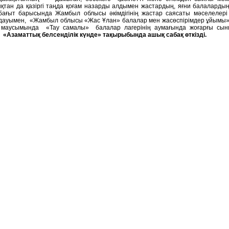
тан да қазіргі таңда қоғам назарды алдымен жастардың, яғни балалардың 
ы бағыт барысында Жамбыл облысы әкімдігінің жастар саясаты мәселеле
олдауымен, «Жамбыл облысы «Жас Ұлан» балалар мен жасөспірімдер ұйымы» 
 маусымында «Тау самалы» балалар лагерінің аумағында жоғарғы сы
 «Азаматтық белсенділік күнде» тақырыбында ашық сабақ өткізді.