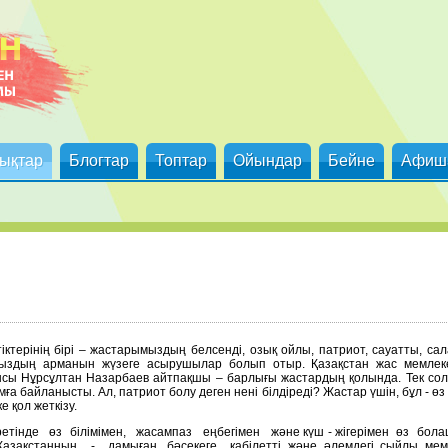
ықтар
Блогтар
Топтар
Ойындар
Бейне
Афиш
іктерінің бірі – жастарымыздың белсенді, озық ойлы, патриот, сауатты, сал
мыздың арманын жүзеге асырушылар болып отыр. Қазақстан жас мемлеке
сы Нұрсұлтан Назарбаев айтпақшы – барлығы жастардың қолында. Тек сола
а байланысты. Ал, патриот болу деген нені білдіреді? Жастар үшін, бұл - өз 
е қол жеткізу.
етінде өз білімімен, жасампаз еңбегімен және күш - жігерімен өз бола
Қазақстанның - дамыған, бәсекеге қабілетті және әлемдегі сыйлы ме