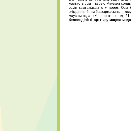
жалғастыруы керек. Мінекей сондық
өсуін қамтамасыз етуі керек. Ос
әкімдігінің білім басқармасының қ
маусымында «Кооператор» ал, 21
белсенділікті арттыру мақсатында