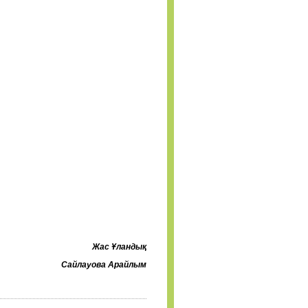
Жас Ұландық
ва Арайлым