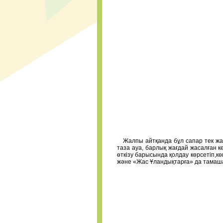
Жалпы айтқанда бұл сапар тек жақсы
таза ауа, барлық жағдай жасалған 
өткізу барысында қолдау көрсетіп,кө
және «Жас Ұландықтарға» да тамаша