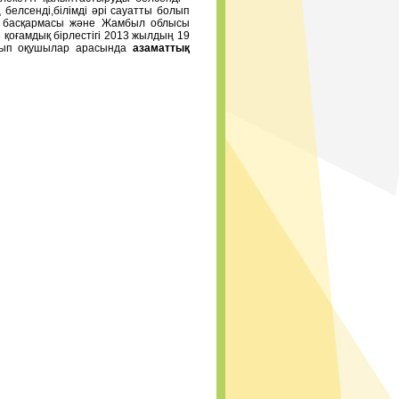
белсенді,білімді әрі сауатты болып
рі басқармасы және Жамбыл облысы
қоғамдық бірлестігі 2013 жылдың 19
нып оқушылар арасында
азаматтық