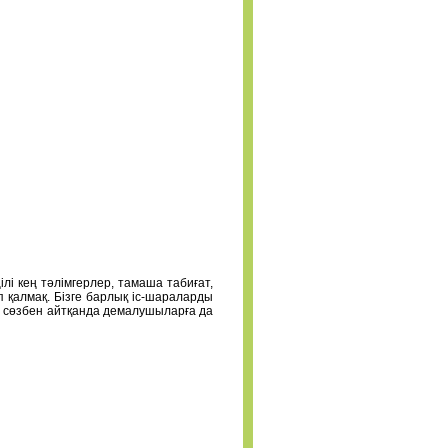
лі кең тәлімгерлер, тамаша табиғат,
 қалмақ. Бізге барлық іс-шараларды
Бір сөзбен айтқанда демалушыларға да