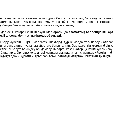
ша оқушыларға жан-жақты мағлұмат беріліп, азаматтық белсенділіктің өм
армашылыққа, белсенділікке баулу, өз ойын мәнерлі,тиянақты жеткіз
і болуға бейімдеу үшін сабақ ойын түрінде өткізілді.
 дәл осы жоғарғы сынып оқушылар арасында
азаматтық белсенділікті ар
 Белсенді бол!» атты флешмоб өткізді.
беру жүйесінің бірі – жас жеткіншектерді дұрыс жолда тәрбиелеу, балалар
ты өмір салтын ұстануға үйретуге бағытталған. Осы қажеттіліктердің бірін қ
сенді болуға бейімдеу әрі демалушыларға жазғы көтеріңкі көңіл-күй сыйла
лаларға бірнеше көңілді әрі жылдам орындалатын қимылдар үйретіліп, бір
ықтардан» құралған еріктілер тобы демалушылармен көптеген қызықты о