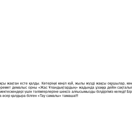
 жақтан есте қалды. Көтеріңкі көңіл күй, жылы жүзді жақсы оқушылар, көңі
керемет демалыс орны «Жас Ұландықтардың» жадында ұзаққа дейін сақталып
мектескендері үшін тәлімгерлеріне шексіз алғысымызды білдіргіміз келеді! 
 әсер қалдыра білген «Тау самалы» тамаша!!!