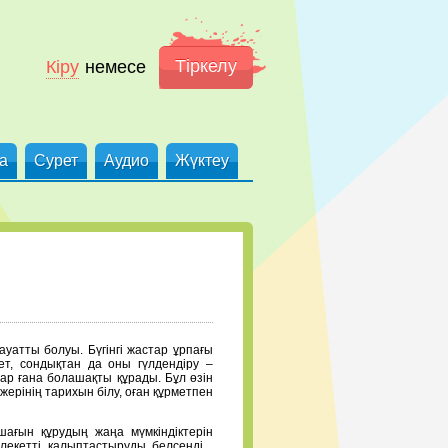
Тіркелу
Кіру
немесе
а
Сурет
Аудио
Жүктеу
ауатты болуы. Бүгінгі жастар ұрпағы
т, сондықтан да оны гүлдендіру –
р ғана болашақты құрады. Бұл өзін
жерінің тарихын білу, оған құрметпен
шағын құрудың жаңа мүмкіндіктерін
млекетті қалыптастыруды белсенді