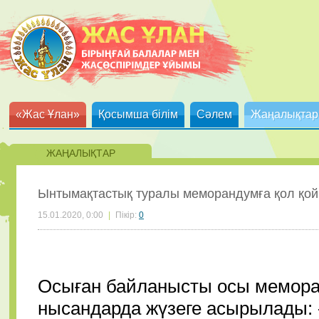
«Жас Ұлан»
Қосымша білім
Сәлем
Жаңалықтар
ЖАҢАЛЫҚТАР
Ынтымақтастық туралы меморандумға қол қо
15.01.2020, 0:00
|
Пікір:
0
Осыған байланысты осы меморан
нысандарда жүзеге асырылады: -