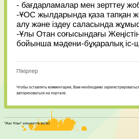
- бағдарламалар мен зерттеу жо
-ҰОС жылдарында қаза тапқан ж
алу және іздеу саласында жұмы
-Ұлы Отан соғысындағы Жеңісті
бойынша мәдени-бұқаралық іс-ш
Пікірлер
Чтобы оставлять комментарии, Вам необходимо зарегистрироватьс
авторизоваться на портале.
“Жас Ұлан” әлеуметтік желісі