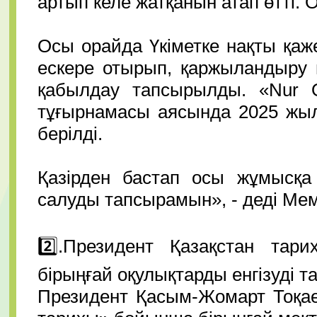
артып келе жатқанын атап өтті. 
⠀
Осы орайда Үкіметке нақты қаж
ескере отырып, қаржыландыру 
қабылдау тапсырылды. «Nur 
тұғырнамасы аясында 2025 жыл
берілді.
⠀
Қазірден бастап осы жұмысқа 
салуды тапсырамын», - деді Ме
⠀
2️⃣.Президент Қазақстан та
бірыңғай оқулықтарды енгізуді 
Президент Қасым-Жомарт Тоқае