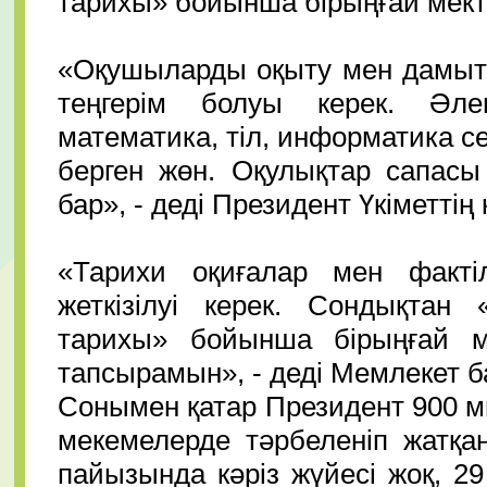
тарихы» бойынша бірыңғай мект
⠀
«Оқушыларды оқыту мен дамыту
теңгерім болуы керек. Әле
математика, тіл, информатика с
берген жөн. Оқулықтар сапасы
бар», - деді Президент Үкіметті
⠀
«Тарихи оқиғалар мен факті
жеткізілуі керек. Сондықтан
тарихы» бойынша бірыңғай ме
тапсырамын», - деді Мемлекет 
Сонымен қатар Президент 900 мы
мекемелерде тәрбеленіп жатқа
пайызында кәріз жүйесі жоқ, 