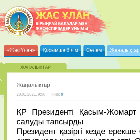
«Жас Ұлан»
Қосымша білім
Сәлем
Жаңалықтар
ЖАҢАЛЫҚТАР
Жаңалықтар
28.01.2021, 9:50
|
Пікір:
0
ҚР Президенті Қасым-Жомарт
салуды тапсырды
Президент қазіргі кезде ерекше 