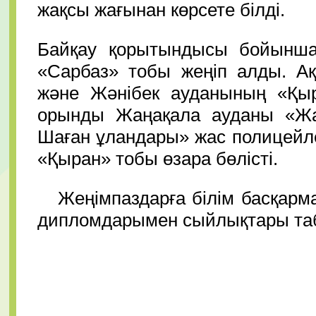
жақсы жағынан көрсете білді.
Байқау қорытындысы бойынша
«Сарбаз» тобы жеңіп алды. А
және Жәнібек ауданының «Қыр
орынды Жаңақала ауданы «Жа
Шаған ұландары» жас полицейл
«Қыран» тобы өзара бөлісті.
Жеңімпаздарға білім басқарма
дипломдарымен сыйлықтары таб