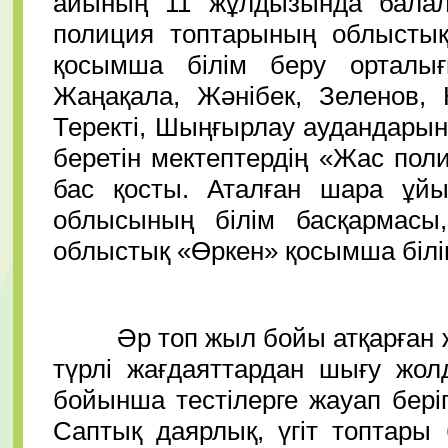
айының 11 жұлдызында балал
полиция топтарының облысты
қосымша білім беру орталығ
Жаңақала, Жәнібек, Зеленов, 
Теректі, Шыңғырлау аудандары
беретін мектептердің «Жас по
бас қосты. Аталған шара ұй
облысының білім басқармасы,
облыстық «Өркен» қосымша біл
Әр топ жыл бойы атқарған жұм
түрлі жағдаяттардан шығу жо
бойынша тестілерге жауап беріп
Саптық даярлық, үгіт топтары