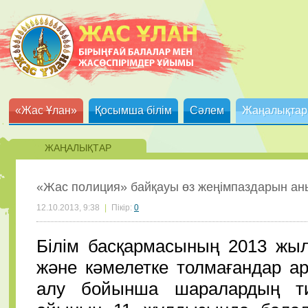
«Жас Ұлан»
Қосымша білім
Сәлем
Жаңалықтар
ЖАҢАЛЫҚТАР
«Жас полиция» байқауы өз жеңімпаздарын а
12.10.2013, 9:38
|
Пікір:
0
Білім басқармасының 2013 жыл
және кәмелетке толмағандар а
алу бойынша шаралардың тиі