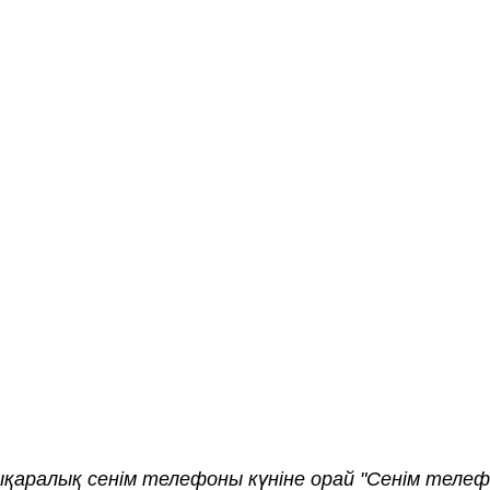
алық сенім телефоны күніне орай "Сенім телеф