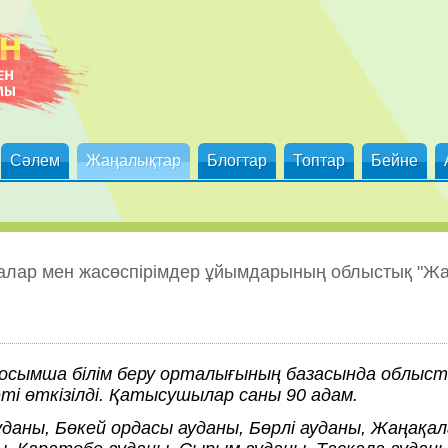
Сәлем
Жаңалықтар
Блогтар
Топтар
Бейне
лалар мен жасөспірімдер ұйымдарының облыстық "Ж
 қосымша білім беру орталығының базасында облыс
ті өткізілді. Қатысушылар саны 90 адам.
, Бөкей ордасы ауданы, Бөрлі ауданы, Жаңақала