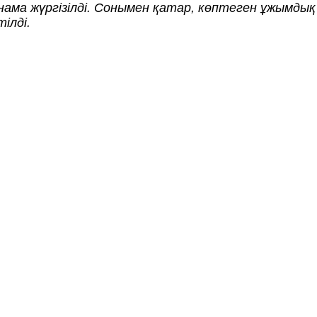
ама жүргізілді. Сонымен қатар, көптеген ұжымды
ілді.