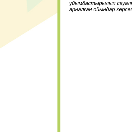
ұйымдастырылып сауалн
арналған ойындар көрсет