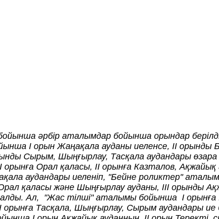
ынша әрбір аталымдар бойынша орындар берілді.
нша І орын Жаңақала ауданы иеленсе, ІІ орынды 
орынды Сырым, Шыңғырлау, Тасқала аудандары өзара 
орынға Орал қаласы, ІІ орынға Казталов, Ақжайық а
ақала аудандары иеленіп, "Бейне роликтер" аталы
 Орал қаласы және Шыңғырлау ауданы, ІІІ орынды А
алды. Ал, "Жас тілші" аталымы бойынша І орынға Б
ІІІ орынға Тасқала, Шыңғырлау, Сырым аудандары ие
нша І орын Ақжайық ауданның, ІІ орын Теректі, с