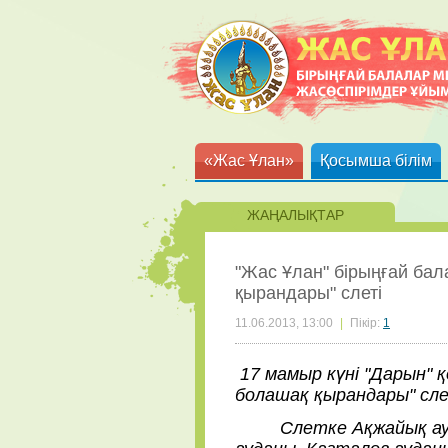
«Жас Ұлан»
Қосымша білім
ЖАҢАЛЫҚТАР
"Жас Ұлан" бірыңғай ба
қырандары" слеті
11.06.2013, 13:00
|
Пікір:
1
17 мамыр күні "Дарын"
болашақ қырандары" сле
Слетке Ақжайық ауданы