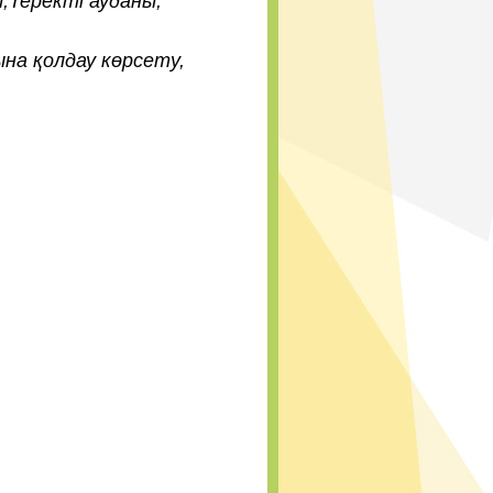
,Теректі ауданы,
а қолдау көрсету,