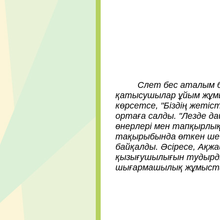
Слет бес аталым бойы
қатысушылар ұйым жұм
көрсетсе, "Біздің жетіс
ортаға салды. "Лезде д
өнерлері мен тапқырлық
тақырыбында өткен ше
байқалды. Әсіресе, Ақж
қызығушылығын тудырды
шығармашылық жұмыстар