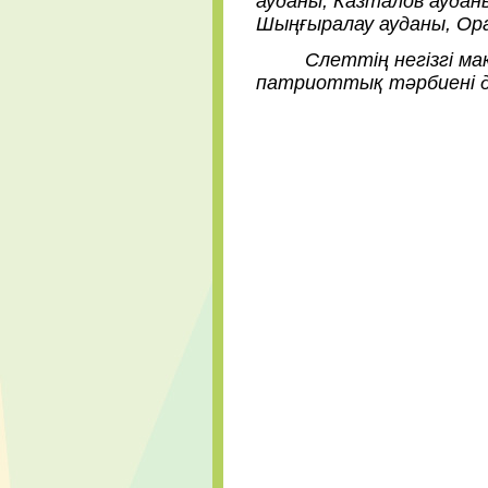
ауданы, Казталов аудан
Шыңғыралау ауданы, Ор
Слеттің негізгі мақс
патриоттық тәрбиені д