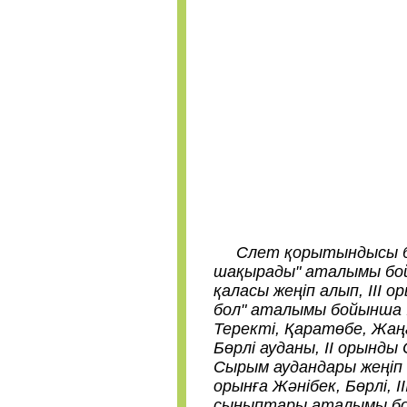
Слет қорытындысы бой
шақырады" аталымы бойы
қаласы жеңіп алып, ІІІ 
бол" аталымы бойынша І 
Теректі, Қаратөбе, Жаң
Бөрлі ауданы, ІІ орынды
Сырым аудандары жеңіп 
орынға Жәнібек, Бөрлі, 
сыныптары аталымы бойы