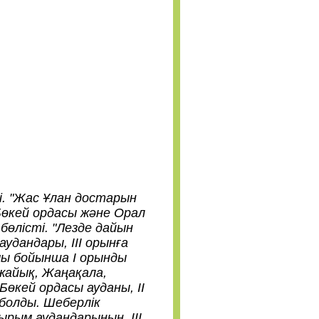
 "Жас Ұлан достарын
Бөкей ордасы және Орал
бөлісті. "Лезде дайын
удандары, ІІІ орынға
мы бойынша І орынды
қжайық, Жаңақала,
өкей ордасы ауданы, ІІ
 болды. Шеберлік
ырым аудандарының, ІІІ