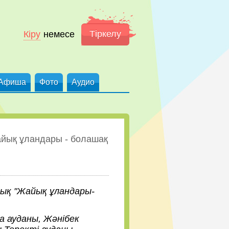
Тіркелу
Кіру
немесе
Афиша
Фото
Аудио
айық ұландары - болашақ
тық "Жайық ұландары-
 ауданы, Жәнібек