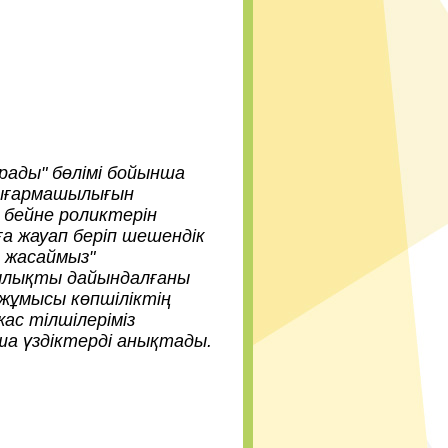
ды" бөлімі бойынша
ығармашылығын
н бейне роликтерін
а жауап беріп шешендік
, жасаймыз"
ылықты дайындалғаны
жұмысы көпшіліктің
с тілшілеріміз
а үздіктерді анықтады.