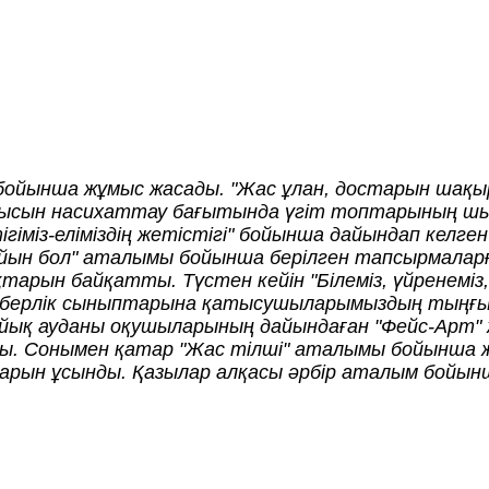
нша жұмыс жасады. "Жас ұлан, достарын шақыра
ысын насихаттау бағытында үгіт топтарының ш
тігіміз-еліміздің жетістігі" бойынша дайындап келге
айын бол" аталымы бойынша берілген тапсырмаларғ
тарын байқатты. Түстен кейін "Білеміз, үйренеміз
берлік сыныптарына қатысушыларымыздың тыңғ
айық ауданы оқушыларының дайындаған "Фейс-Арт" 
. Сонымен қатар "Жас тілші" аталымы бойынша жа
ын ұсынды. Қазылар алқасы әрбір аталым бойынш