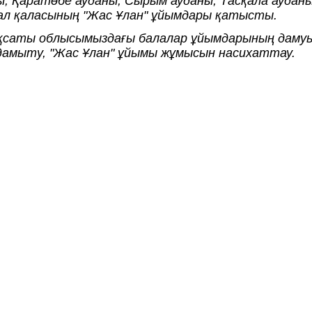
ы, Қаратөбе ауданы, Сырым ауданы, Тасқала ауданы
ал қаласының "Жас Ұлан" ұйымдары қатысты.
аты облысымыздағы балалар ұйымдарының дамуын
амыту, "Жас Ұлан" ұйымы жұмысын насихаттау.