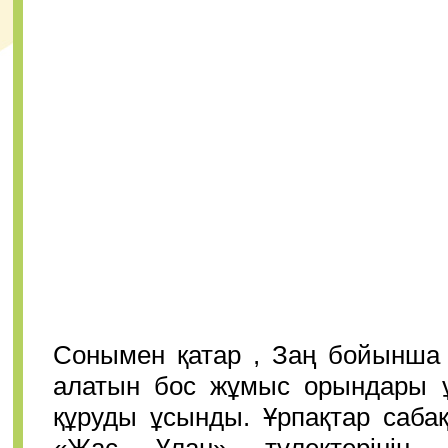
Сонымен қатар , Заң бойынша 
алатын бос жұмыс орындары 
құруды ұсынды. Ұрпақтар саба