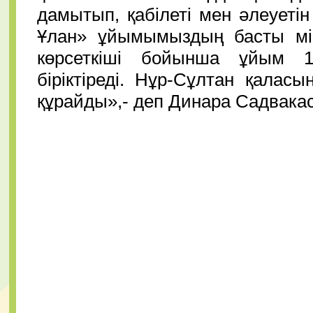
дамытып, қабілеті мен әлеуетін
Ұлан» ұйымымыздың басты мі
көрсеткіші бойынша ұйым 
біріктіреді. Нұр-Сұлтан қала
құрайды»,- деп Динара Садвакас