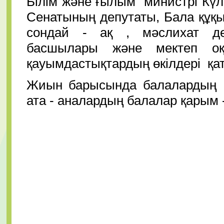
Білім және ғылым министрі К
Сенатының депутаты, Бала құқы
сондай - ақ , мәслихат де
басшылары және мектеп оқ
қауымдастықтардың өкілдері қа
Жиын барысында балалардың дал
ата - аналардың балалар қарым 