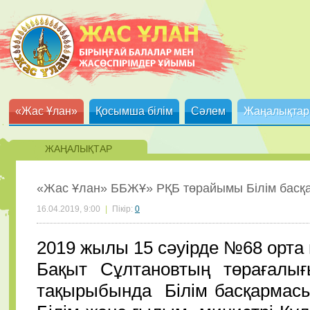
«Жас Ұлан»
Қосымша білім
Сәлем
Жаңалықтар
ЖАҢАЛЫҚТАР
«Жас Ұлан» ББЖҰ» РҚБ төрайымы Білім басқ
16.04.2019, 9:00
|
Пікір:
0
2019 жылы 15 сәуірде №68 орта 
Бақыт Сұлтановтың төрағалығ
тақырыбында Білім басқармас