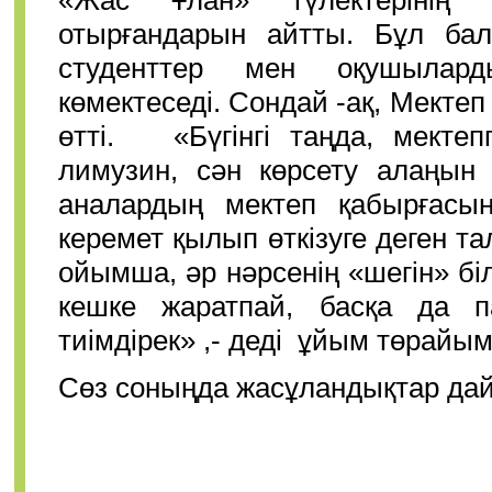
«Жас Ұлан» түлектерінің 
отырғандарын айтты. Бұл бала
студенттер мен оқушылар
көмектеседі. Сондай -ақ, Мектеп
өтті. «Бүгінгі таңда, мектеп
лимузин, сән көрсету алаңын 
аналардың мектеп қабырғасын
керемет қылып өткізуге деген т
ойымша, әр нәрсенің «шегін» бі
кешке жаратпай, басқа да п
тиімдірек» ,- деді ұйым төрайы
Сөз соныңда жасұландықтар дай