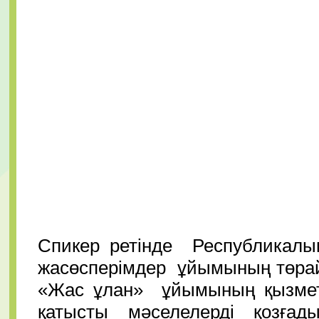
Спикер ретінде Республикалы
жасөсперімдер ұйымының төрай
«Жас ұлан» ұйымының қызметі 
қатысты мәселелерді қозға