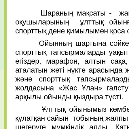
Шараның мақсаты - жаңа о
оқушыларының ұлттық ойынға
спорттық дене қимылымен қоса ой
Ойынның шартына сәйкес қ
спорттық тапсырмаларды уақыт
егіздер, марафон, алтын сақ
аталатын жеті нүкте арасында 
және спорттық тапсырмалард
жолдасына «Жас Ұлан» галстуг
арқылы ойынды қыздыра
Ұлттық ойынымыз көмбедегі
құлатқан сайын тобының жалпы
шегеруге мүмкіндік алды. Қ