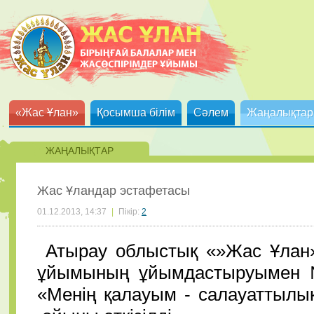
«Жас Ұлан»
Қосымша білім
Сәлем
Жаңалықтар
ЖАҢАЛЫҚТАР
Жас Ұландар эстафетасы
01.12.2013, 14:37
|
Пікір:
2
Атырау облыстық «»Жас Ұлан» 
ұйымының ұйымдастыруымен №
«Менің қалауым - салауаттыл