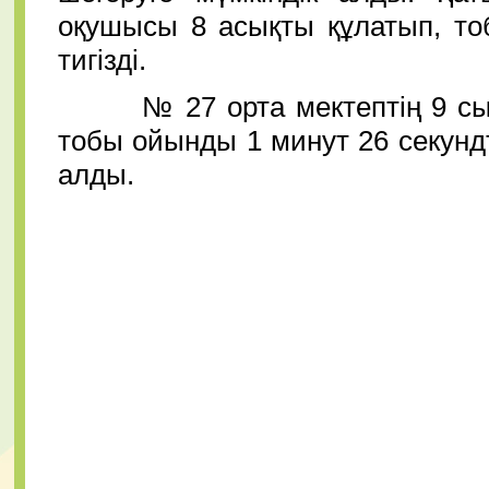
оқушысы 8 асықты құлатып, тоб
тигізді.
№ 27 орта мектептің 9 сын
тобы ойынды 1 минут 26 секундт
алды.