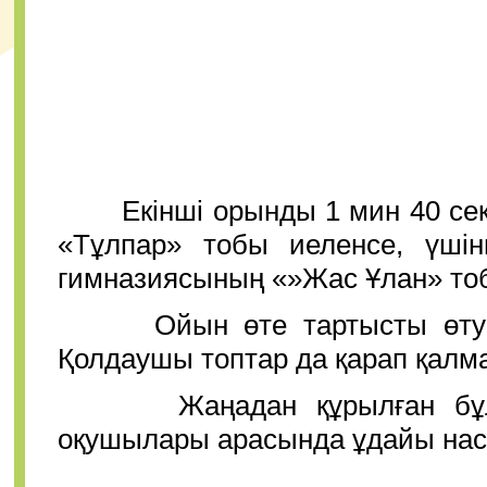
Екінші орынды 1 мин 40 секун
«Тұлпар» тобы иеленсе, үш
гимназиясының «»Жас Ұлан» то
Ойын өте тартысты өтуімен
Қолдаушы топтар да қарап қалма
Жаңадан құрылған бұл ұ
оқушылары арасында ұдайы нас