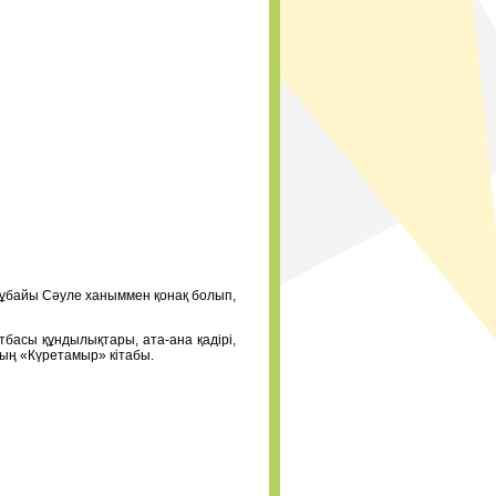
жұбайы Сәуле ханыммен қонақ болып,
тбасы құндылықтары, ата-ана қадірі,
ның «Күретамыр» кітабы.