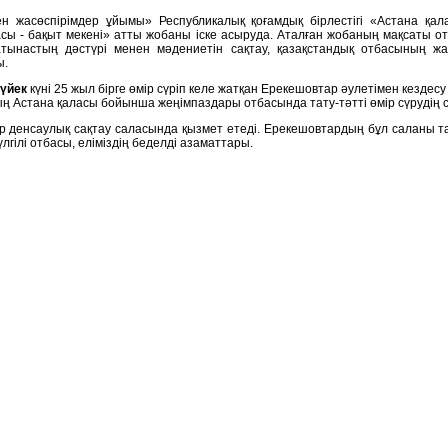
 жасөспірімдер ұйымы» Республикалық қоғамдық бірлестігі «Астана қала
ы - бақыт мекені» атты жобаны іске асыруда. Аталған жобаның мақсаты от
атынастың дәстүрі менен мәдениетін сақтау, қазақстандық отбасының жа
ы.
күйек
күні
25 жыл бірге өмір сүріп келе жатқан Ерекешовтар әулетімен кезде
ң Астана қаласы бойынша жеңімпаздары отбасында тату-тәтті өмір сүрудің с
денсаулық сақтау саласында қызмет етеді. Ерекешовтардың бұл саланы та
үлгілі отбасы, еліміздің беделді азаматтары.