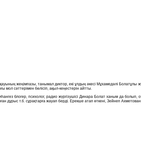
ауының жеңімпазы, танымал диктор, екі ұлдың әкесі Мұхамедәлі Болатұлы 
ғы мол сәттерімен бөлісіп, ақыл-кеңестерін айтты.
ангез блогер, психолог, радио жүргізушісі Динара Болат ханым да болып, о
ған дұрыс т.б. сұрақтарға жауап берді. Ерекше атап өткені, Зейнеп Ахметова