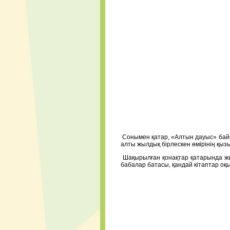
Сонымен қатар, «Алтын дауыс» байқ
алты жылдық бірлескен өмірінің қызы
Шақырылған қонақтар қатарында жиһ
бабалар батасы, қандай кітаптар оқы