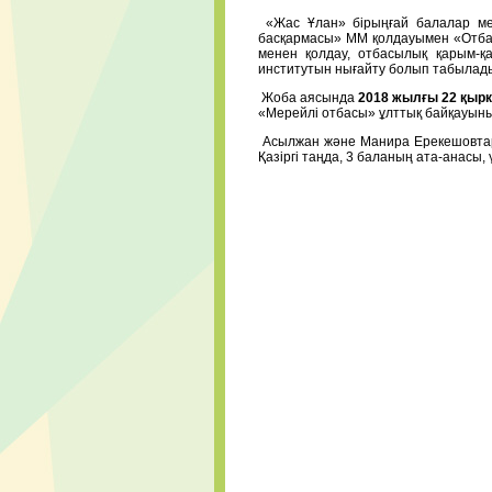
«Жас Ұлан» бірыңғай балалар мен
басқармасы» ММ қолдауымен «Отбас
менен қолдау, отбасылық қарым-қ
институтын нығайту болып табылад
Жоба аясында
2018 жылғы 22 қыр
«Мерейлі отбасы» ұлттық байқауыны
Асылжан және Манира Ерекешовтар 
Қазіргі таңда, 3 баланың ата-анасы, 