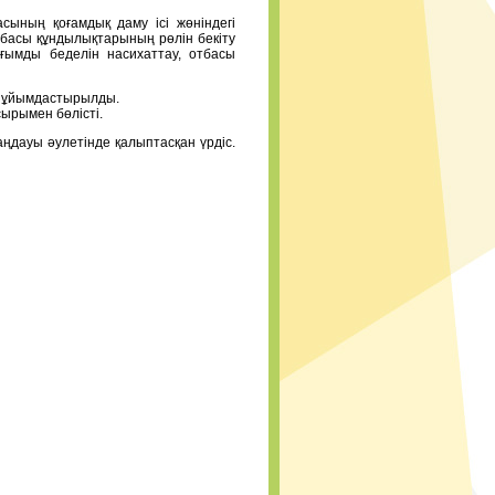
сының қоғамдық даму ісі жөніндегі
басы құндылықтарының рөлін бекіту
ғымды беделін насихаттау, отбасы
су ұйымдастырылды.
ырымен бөлісті.
ңдауы әулетінде қалыптасқан үрдіс.