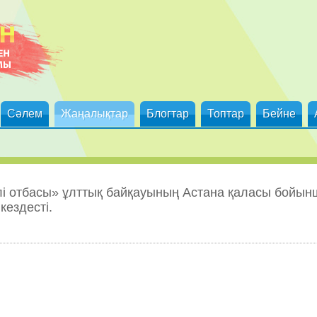
Сәлем
Жаңалықтар
Блогтар
Топтар
Бейне
 отбасы» ұлттық байқауының Астана қаласы бойын
ездесті.