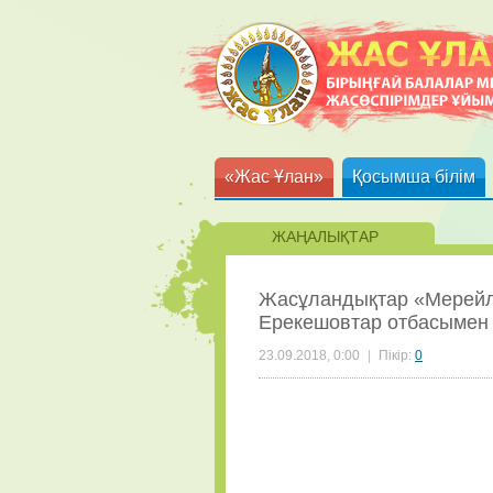
«Жас Ұлан»
Қосымша білім
ЖАҢАЛЫҚТАР
Жасұландықтар «Мерейлі
Ерекешовтар отбасымен к
23.09.2018, 0:00
|
Пікір:
0