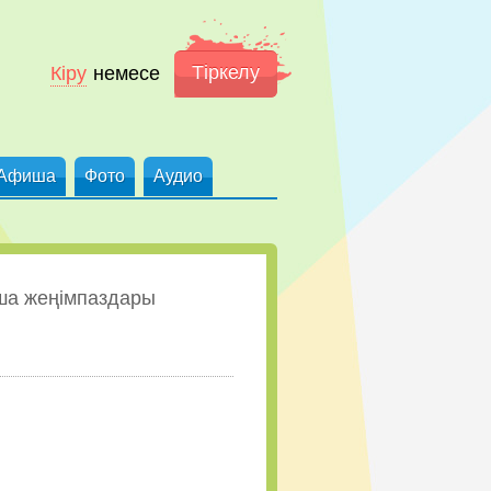
Тіркелу
Кіру
немесе
Афиша
Фото
Аудио
ша жеңімпаздары