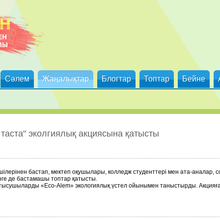
Сәлем
Жаңалықтар
Блогтар
Топтар
Бейне
таста" эколгиялық акциясына қатысты
ілерінен бастап, мектеп оқушылары, колледж студенттері мен ата-аналар, с
зге де бастамашы топтар қатысты.
тысушыларды «Eco-Alem» экологиялық үстел ойынымен таныстырды. Акция