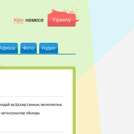
Тіркелу
Кіру
немесе
Афиша
Фото
Аудио
ондай-ақ Қазақстанның экологиялық
ға қатысушылар ойынды