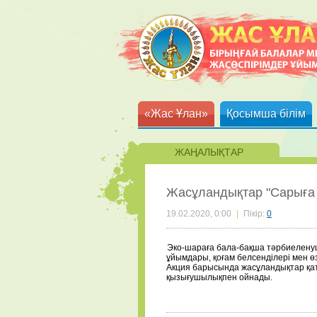
«Жас Ұлан»
Қосымша білім
ЖАҢАЛЫҚТАР
Жасұландықтар "Сарыға 
19.02.2020, 0:00
|
Пікір:
0
Эко-шараға бала-бақша тәрбиеленуш
ұйымдары, қоғам белсенділері мен ө
Акция барысында жасұландықтар қа
қызығушылықпен ойнады.