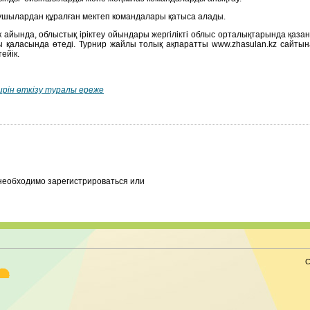
ушылардан құралған мектеп командалары қатыса алады.
к айында, облыстық іріктеу ойындары жергілікті облыс орталықтарында қаза
 қаласында өтеді. Турнир жайлы толық ақпаратты www.zhasulan.kz сайтына
ейік.
рін өткізу туралы ереже
необходимо зарегистрироваться или
С