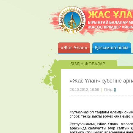
«Жас Ұлан»
Қосымша білім
БІЗДІҢ ЖОБАЛАР
«Жас Ұлан» кубогіне арн
28.10.2012, 16:59
|
Пікір:
0
Футбол-қазіргі таңдағы әлемдік ойын
спорт, тек қызықты ермек қана емес 
Республикалық «Жас Ұлан» жасөсп
арасында салауатты өмір салтын қ
арттыру. Оқушылар арасындағы да