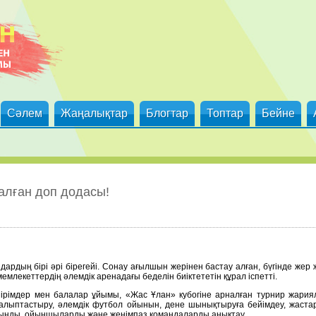
Сәлем
Жаңалықтар
Блогтар
Топтар
Бейне
алған доп додасы!
дардың бірі әрі бірегейі. Сонау ағылшын жерінен бастау алған, бүгінде жер 
мемлекеттердің әлемдік аренадағы беделін биіктететін құрал іспетті.
ірімдер мен балалар ұйымы, «Жас Ұлан» кубогіне арналған турнир жария
алыптастыру, әлемдік футбол ойынын, дене шынықтыруға бейімдеу, жаст
рынды ойыншыларды және жеңімпаз командаларды анықтау.