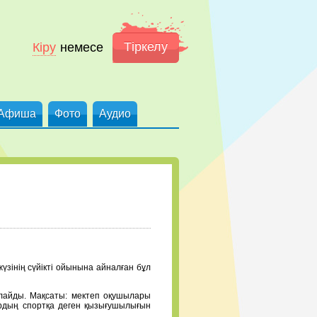
Тіркелу
Кіру
немесе
Афиша
Фото
Аудио
жүзінің сүйікті ойынына айналған бұл
лайды. Мақсаты: мектеп оқушылары
ардың спортқа деген қызығушылығын