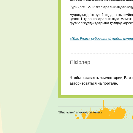
Турнирге 12-13 жас аралығындағыоқ
Аудандық іріктеу ойындары қыркүйе
қазан-1 қараша аралығында Алматы
футбол жұлдыздарына қолдау көрсет
«Жас Ұлан» кубогына футбол турни
Пікірлер
Чтобы оставлять комментарии, Вам 
авторизоваться на портале.
“Жас Ұлан” әлеуметтік желісі