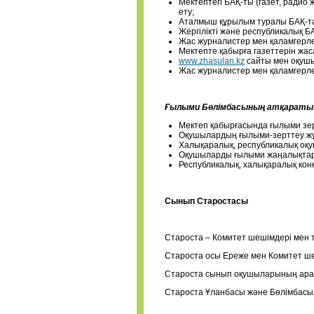
Мектептегі БАҚ-ты (газет, ради
ету;
Аталмыш құрылым туралы БАҚ-та
Жергілікті және республикалық 
Жас журналистер мен қаламгерл
Мектепте қабырға газеттерін жас
www.zhasulan.kz
сайты мен оқушыл
Жас журналистер мен қаламгерлерд
Ғылыми Бөлімбасының атқаратын
Мектеп қабырғасында ғылыми зерт
Оқушылардың ғылыми-зерттеу ж
Халықаралық, республикалық оқ
Оқушыларды ғылыми жаңалықтард
Республикалық, халықаралық конк
Сынып Старостасы
Староста – Комитет шешімдері мен 
Староста осы Ереже мен Комитет ше
Староста сынып оқушыларының ара
Староста Ұланбасы және Бөлімбасыл