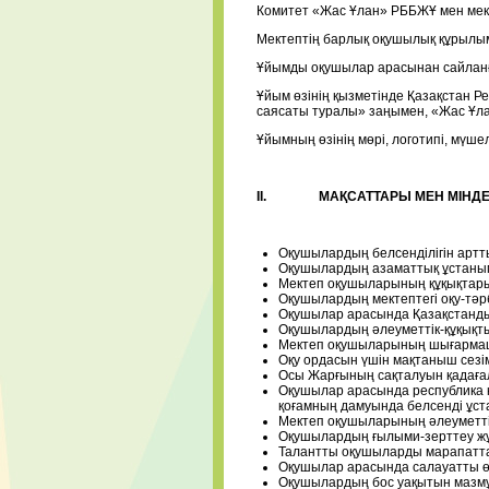
Комитет «Жас Ұлан» РББЖҰ мен мект
Мектептің барлық оқушылық құрылы
Ұйымды оқушылар арасынан сайлан
Ұйым өзінің қызметінде Қазақстан Р
саясаты туралы» заңымен, «Жас Ұла
Ұйымның өзінің мөрі, логотипі, мүшел
II.
МАҚСАТТАРЫ МЕН МІНДЕ
Оқушылардың белсенділігін артт
Оқушылардың азаматтық ұстанымы
Мектеп оқушыларының құқықтары 
Оқушылардың мектептегі оқу-тәрб
Оқушылар арасында Қазақстандық 
Оқушылардың әлеуметтік-құқықты
Мектеп оқушыларының шығармашы
Оқу ордасын үшін мақтаныш сезімі
Осы Жарғының сақталуын қадаға
Оқушылар арасында республика к
қоғамның дамуында белсенді ұст
Мектеп оқушыларының әлеуметтік
Оқушылардың ғылыми-зерттеу жұ
Талантты оқушыларды марапатта
Оқушылар арасында салауатты өм
Оқушылардың бос уақытын мазмұн