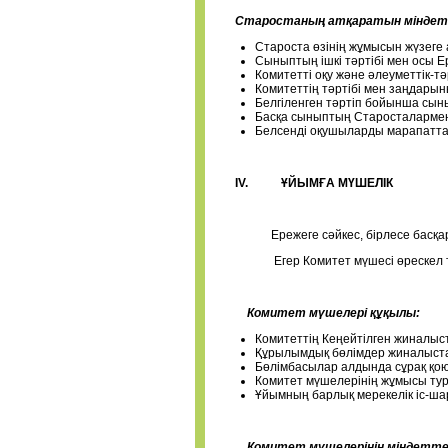
Старостаның атқаратын міндетт
Староста өзінің жұмысын жүзеге
Сыныптың ішкі тәртібі мен осы 
Комитетті оқу және әлеуметтік-
Комитеттің тәртібі мен заңдарын
Белгіленген тәртіп бойынша сы
Басқа сыныптың Старосталармен
Белсенді оқушыларды марапаттау
IV.
ҰЙЫМҒА
МҮШЕЛІК
Ережеге сәйкес, бірлесе басқару
Егер Комитет мүшесі өрескел түрд
Комитет м
үшелері құқылы:
Комитеттің Кеңейтілген жиналыс
Құрылымдық бөлімдер жиналыста
Бөлімбасылар алдында сұрақ қоюға
Комитет мүшелерінің жұмысы тур
Ұйымның барлық мерекелік іс-ша
Комитет мү
шелерінің міндетте