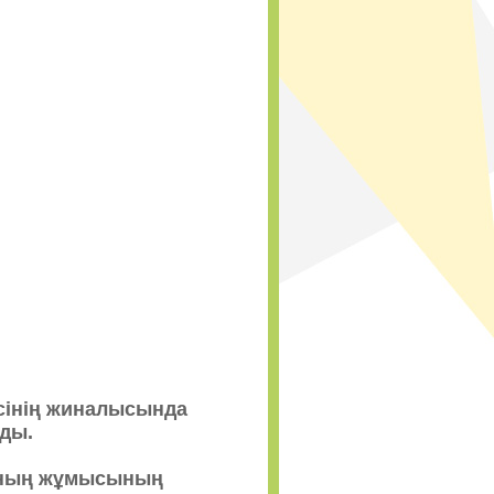
сінің жиналысында
ды.
 оның жұмысының