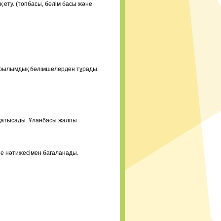
 ету. (топбасы, бөлім басы және
ұрылымдық бөлімшелерден тұрады.
 қатысады. Ұланбасы жалпы
е нәтижесімен бағаланады.