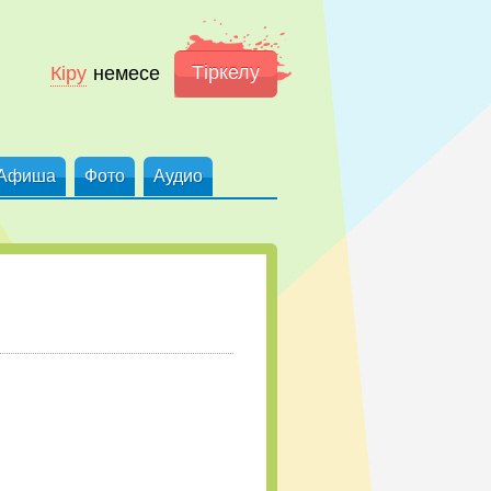
Тіркелу
Кіру
немесе
Афиша
Фото
Аудио