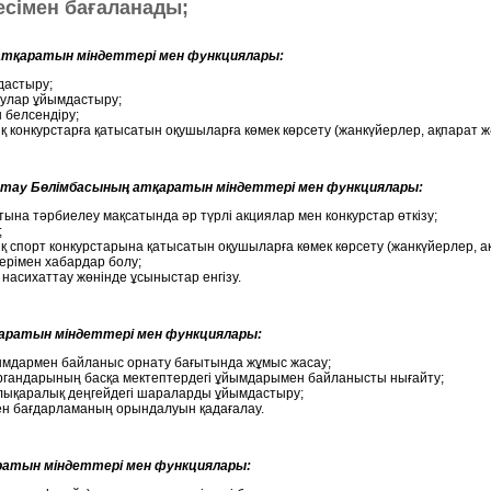
сімен бағаланады;
атқаратын міндеттері мен функциялары:
дастыру;
аулар ұйымдастыру;
белсендіру;
конкурстарға қатысатын оқушыларға көмек көрсету (жанкүйерлер, ақпарат жән
тау Бөлімбасының атқаратын міндеттері мен функциялары:
ына тәрбиелеу мақсатында әр түрлі акциялар мен конкурстар өткізу;
;
спорт конкурстарына қатысатын оқушыларға көмек көрсету (жанкүйерлер, ақп
ерімен хабардар болу;
насихаттау жөнінде ұсыныстар енгізу.
аратын міндеттері мен функциялары:
ымдармен байланыс орнату бағытында жұмыс жасау;
 органдарының басқа мектептердегі ұйымдарымен байланысты нығайту;
алықаралық деңгейдегі шараларды ұйымдастыру;
н бағдарламаның орындалуын қадағалау.
атын міндеттері мен функциялары: