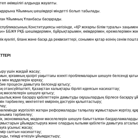
еп әкімшілігі алдында жауапты.
мдарына Ұйымның шешімдері міндетті болып табылады.
ған Ұйымның Ұланбасы басқарады.
еспубликасының Конституциясы негізінде, «ҚР жоғарғы білім туралы» заңымен
н» ББЖҰ РҚБ шешімдерімен, бұйрықтарымен, өкімдерімен, ережелерімен жән
ік куәлігі, бланк және басқа да реквизиттері, сонымен қатар өзінің сенім пош
ТТЕРІ
ыру үшін жағдай жасау;
н, қоғамның қазіргі уақыттағы өзекті проблемаларын шешуге белсенді қат
мен мүдделерін қорғау;
ие процесін дамытуға белсенді қатысу;
отансүйгіштікті, Қазақстан халықтары бірлігі идеясын насихаттау;
қ мәселелерін шешуге қатысу;
лық және басқару қабілеттерін дамытуды оқушылардың бірлесе басқару ұй
н тәрбиелеу, мектептегі өмірінің дәстүрін қалыптастыру;
лау;
өлемінде жүргізіліп жатқан реформаларды талқылау жұмыстарын жүргізу, құ
анымға тәрбиелеу;
, экономикалық, мәдени мәселелерін шешуге бағытталған бағдарламаларды 
мыстарын ұйымдастыруға және олардың ғылыми қабілетін дамытуға атсалыс
уға ұсыныс жасау;
ір салтын насихаттау;
ды, тиімді өткізуін ұйымдастыру;