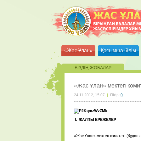
«Жас Ұлан»
Қосымша білім
БІЗДІҢ ЖОБАЛАР
«Жас Ұлан» мектеп комит
24.11.2012, 15:07
|
Пікір:
0
I.
ЖАЛПЫ ЕРЕЖЕЛЕР
«Жас Ұлан» мектеп комитеті (бұдан ә