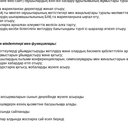
о және web-сайт) оқушылардың өзін-өзі басқару құрылымының жұмыстары тур
 жарияланған деректерді жинап отыру;
БАҚ-ты мектеп оқушыларының жетістіктері мен жаңалықтары туралы мәліметт
ердің шығармашылығының БАҚ-та жариялануына ықпал ету;
ап отыру;
арға арналған әлеуметтік желісін алға тарту;
ің кәсіби біліктілігін жетілдіру бағытындағы түрлі іс-шаралар өткізіп отыру.
 міндеттері мен функциялары:
теулердi ұйымдастыруды жетілдiру және олардың бәсекеге қабiлеттілігін ар
ұмыстарын ұйымдастыру және қатысу;
ушылардың ғылыми конференцияларын, симпозиумдары мен жиналыстарын өтк
ан хабардар етіп отыру;
урстарға қатысу, жобаларды жүзеге асыру.
тапсырмаларын сынып деңгейінде жүзеге асырады.
шімдерін өзінің қызметіне басшылыққа алады.
сында сайланады.
ар алдында жоспарға сай есеп береді.