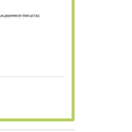
қ дәрежесін биік ұстау;