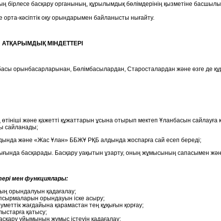
ң бірлесе басқару органының, құрылымдық бөлімдерінің қызметіне басшылық
е орта-кәсіптік оқу орындарымен байланысты нығайту.
 АТҚАРЫМДЫҚ МІНДЕТТЕРІ
басы орынбасарларынан, Бөлімбасылардан, Старосталардан және өзге де қ
өтініші және қажетті құжаттарын ұсына отырып мектеп Ұланбасын сайлауға
лы сайланады;
ында және «Жас Ұлан» ББЖҰ РҚБ алдында жоспарға сай есеп береді;
ығында басқарады. Басқару уақытын ұзарту, оның жұмысының сапасымен жән
ері мен функциялары:
ың орындалуын қадағалау;
псырмаларын орындауын іске асыру;
уметтік жағдайына қарамастан тең құқығын қорғау;
ыстарға қатысу;
асқару ұйымының жұмыс істеуін қадағалау;