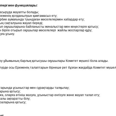
ері мен функциялары:
 асыруда жауапты болады;
Ереженің қолданылуын қамтамасыз ету;
тәрбие аумағында туындаған мәселелермен хабардар ету;
ың сақталуына жауап береді;
нып оқушыларына байланысты жиналыстар мен кеңестерге қатысу;
 біріге отырып оқушылар мәселелері жайлы жоспарлар құру;
ға ұсыну.
 ұйымының барлық қатысушы оқушылары Комитет мүшесі бола алады.
е осы Ереженің талаптарын бірнеше рет бұзған жағдайда Комитет мүшел
тарында ұсыныстар мен сұрақтарды талқылау;
рына қатысу;
, оларға өтініш жазуға, ұсыныстар енгізуге және жауап талап ету;
алы ақпаратты білу;
раларына қатысу;
рі: