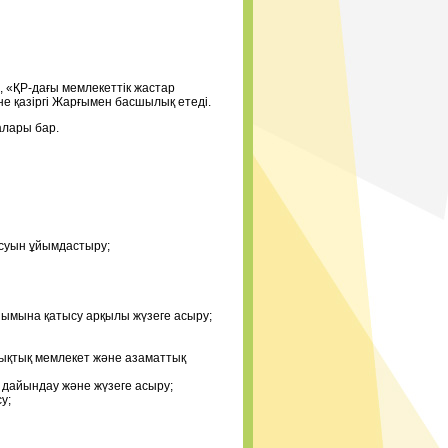
, «ҚР-дағы мемлекеттік жастар
е қазіргі Жарғымен басшылық етеді.
талары бар.
ысуын ұйымдастыру;
ымына қатысу арқылы жүзеге асыру;
қықтық мемлекет және азаматтық
дайындау және жүзеге асыру;
у;