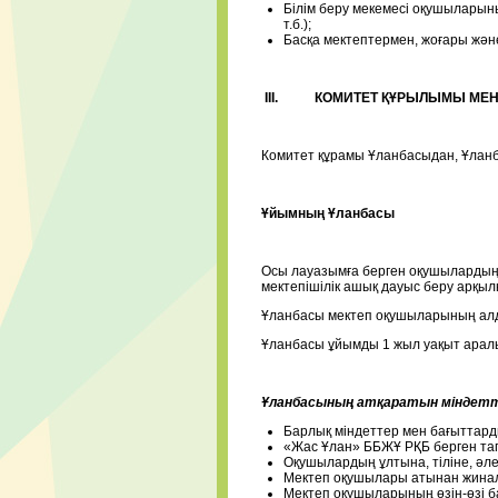
Білім беру мекемесі оқушыларыны
т.б.);
Басқа мектептермен, жоғары жән
III.
КОМИТЕТ ҚҰРЫЛЫМЫ МЕН
Комитет құрамы Ұланбасыдан, Ұлан
Ұйымның Ұланбасы
Осы лауазымға берген оқушылардың 
мектепішілік ашық дауыс беру арқы
Ұланбасы мектеп оқушыларының алд
Ұланбасы ұйымды 1 жыл уақыт арал
Ұланбасының атқаратын міндетт
Барлық міндеттер мен бағыттард
«Жас Ұлан» ББЖҰ РҚБ берген та
Оқушылардың ұлтына, тіліне, әле
Мектеп оқушылары атынан жинал
Мектеп оқушыларының өзін-өзі б