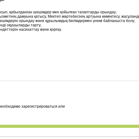
ысып, қабылданған шешімдер мен қойылған талаптарды орындау;
ызметінің дамуына қатысу, Мектеп мәртебесінің артуына көмектесу, жасұланды
ешімдерін орындау және құрылымдық бөлімдермен үнемі байланыста болу;
нді оқушыларды тарту;
ндеттерін насихаттау және қорғау.
необходимо зарегистрироваться или