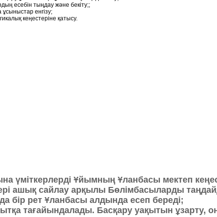
ың есебін тыңдау және бекіту;;
 ұсыныстар енгізу;
икалық кеңестеріне қатысу.
на үміткерлерді Ұйымның Ұланбасы мектеп кеңе
ері ашық сайлау арқылы Бөлімбасыларды таңдай
а бір рет Ұланбасы алдында есеп береді;
қытқа тағайындалады. Басқару уақытын ұзарту,