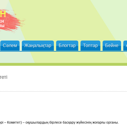
Сәлем
Жаңалықтар
Блогтар
Топтар
Бейне
еті
рі – Комитет) – оқушылардың бірлесе басқару жүйесінің жоғарғы органы.