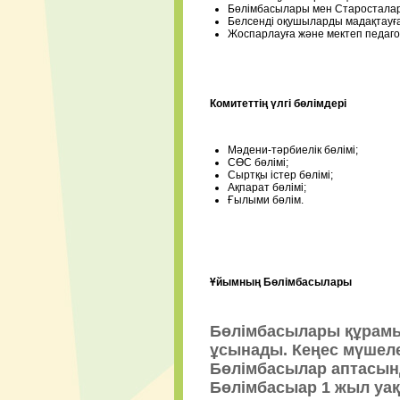
Бөлімбасылары мен Старосталард
Белсенді оқушыларды мадақтауға
Жоспарлауға және мектеп педагог
Комитеттің үлгі бөлімдері
Мәдени-тәрбиелік бөлімі;
СӨС бөлімі;
Сыртқы істер бөлімі;
Ақпарат бөлімі;
Ғылыми бөлім.
Ұйымның Бөлімбасылары
Бөлімбасылары құрамы
ұсынады. Кеңес мүшел
Бөлімбасылар аптасынд
Бөлімбасыар 1 жыл уа