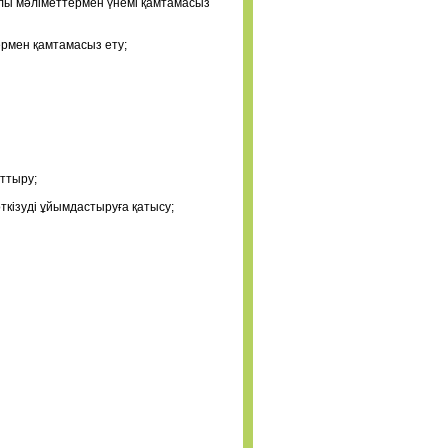
алы мәліметтермен үнемі қамтамасыз
ермен қамтамасыз ету;
ттыру;
ізуді ұйымдастыруға қатысу;