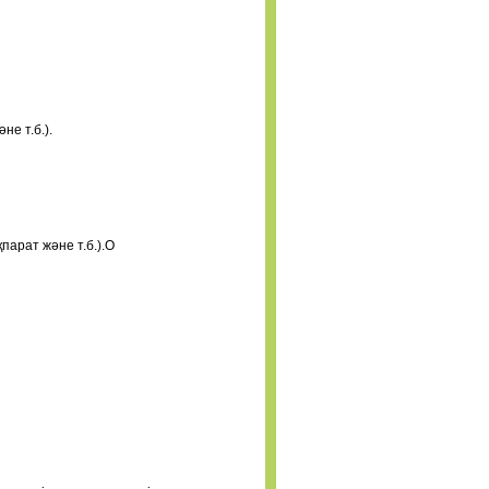
е т.б.).
арат және т.б.).О