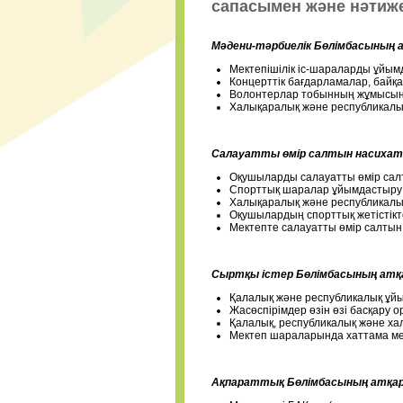
сапасымен және нәтиже
Мәдени-тәрбиелік Бөлімбасының 
Мектепішілік іс-шараларды ұйым
Концерттік бағдарламалар, байқ
Волонтерлар тобынның жұмысын 
Халықаралық және республикалық 
Салауатты өмір салтын насихат
Оқушыларды салауатты өмір салт
Спорттық шаралар ұйымдастыру
Халықаралық және республикалық 
Оқушылардың спорттық жетістікт
Мектепте салауатты өмір салтын 
Сыртқы істер Бөлімбасының
атқ
Қалалық және республикалық ұй
Жасөспірімдер өзін өзі басқару
Қалалық, республикалық және х
Мектеп шараларында хаттама ме
Ақпараттық Бөлімбасының
атқар