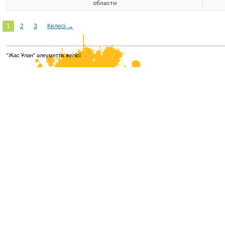
области
1
2
3
Келесі →
“Жас Ұлан” әлеуметтік желісі