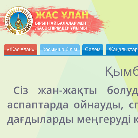
«Жас Ұлан»
Қосымша білім
Сәлем
Жаңалықтар
Қымб
Сіз жан-жақты болу
аспаптарда ойнауды, 
дағдыларды меңгеруді 