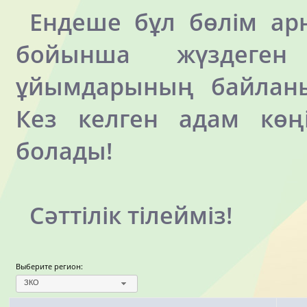
Ендеше бұл бөлім арн
бойынша жүздеге
ұйымдарының байланы
Кез келген адам көңі
болады!
Сәттілік тілейміз!
Выберите регион:
ЗКО