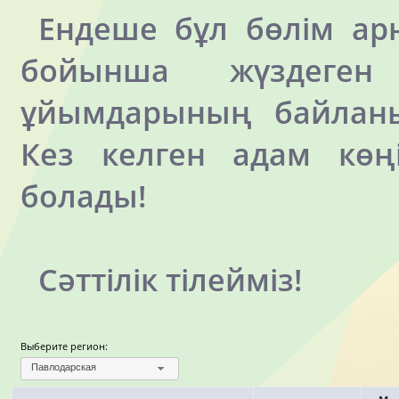
Ендеше бұл бөлім арн
бойынша жүздеге
ұйымдарының байланы
Кез келген адам көңі
болады!
Сәттілік тілейміз!
Выберите регион:
Павлодарская