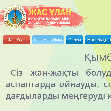
«Жас Ұлан»
Қосымша білім
Сәлем
Жаңалықтар
Қымб
Сіз жан-жақты болу
аспаптарда ойнауды, 
дағдыларды меңгеруді 