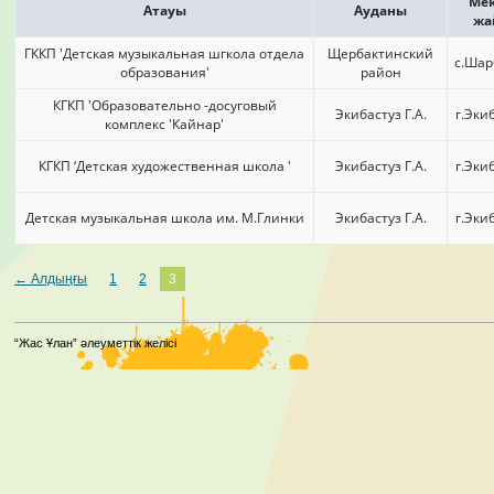
Мек
Атауы
Ауданы
жа
ГККП 'Детская музыкальная шгкола отдела
Щербактинский
с.Шар
образования'
район
КГКП 'Образовательно -досуговый
Экибастуз Г.А.
г.Эки
комплекс 'Кайнар'
КГКП ‘Детская художественная школа '
Экибастуз Г.А.
г.Эки
Детская музыкальная школа им. М.Глинки
Экибастуз Г.А.
г.Эки
← Алдыңғы
1
2
3
“Жас Ұлан” әлеуметтік желісі