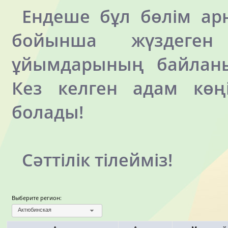
Ендеше бұл бөлім арн
бойынша жүздеге
ұйымдарының байланы
Кез келген адам көңі
болады!
Сәттілік тілейміз!
Выберите регион:
Актюбинская