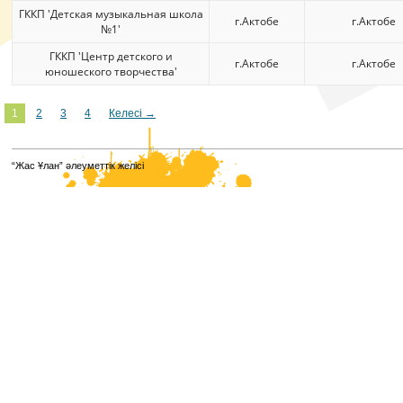
ГККП 'Детская музыкальная школа
г.Актобе
г.Актобе
№1'
ГККП 'Центр детского и
г.Актобе
г.Актобе
юношеского творчества'
1
2
3
4
Келесі →
“Жас Ұлан” әлеуметтік желісі