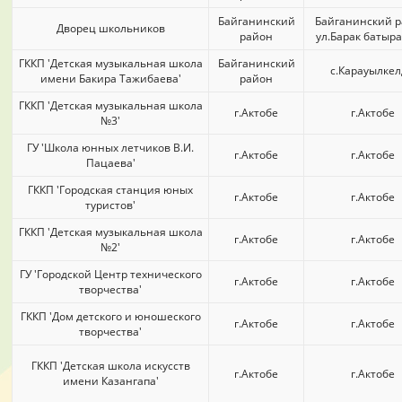
Байганинский
Байганинский р
Дворец школьников
район
ул.Барак батыра
ГККП 'Детская музыкальная школа
Байганинский
с.Карауылке
имени Бакира Тажибаева'
район
ГККП 'Детская музыкальная школа
г.Актобе
г.Актобе
№3'
ГУ 'Школа юнных летчиков В.И.
г.Актобе
г.Актобе
Пацаева'
ГККП 'Городская станция юных
г.Актобе
г.Актобе
туристов'
ГККП 'Детская музыкальная школа
г.Актобе
г.Актобе
№2'
ГУ 'Городской Центр технического
г.Актобе
г.Актобе
творчества'
ГККП 'Дом детского и юношеского
г.Актобе
г.Актобе
творчества'
ГККП 'Детская школа искусств
г.Актобе
г.Актобе
имени Казангапа'