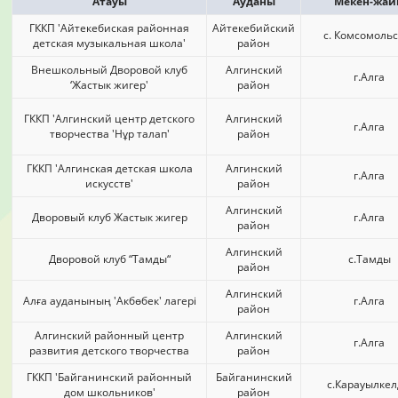
Атауы
Ауданы
Мекен-жай
ГККП 'Айтекебиская районная
Айтекебийский
с. Комсомольс
детская музыкальная школа'
район
Внешкольный Дворовой клуб
Алгинский
г.Алга
‘Жастык жигер'
район
ГККП 'Алгинский центр детского
Алгинский
г.Алга
творчества 'Нұр талап'
район
ГККП 'Алгинская детская школа
Алгинский
г.Алга
искусств'
район
Алгинский
Дворовый клуб Жастык жигер
г.Алга
район
Алгинский
Дворовой клуб “Тамды“
с.Тамды
район
Алгинский
Алға ауданының 'Акбөбек' лагері
г.Алга
район
Алгинский районный центр
Алгинский
г.Алга
развития детского творчества
район
ГККП 'Байганинский районный
Байганинский
с.Карауылке
дом школьников'
район