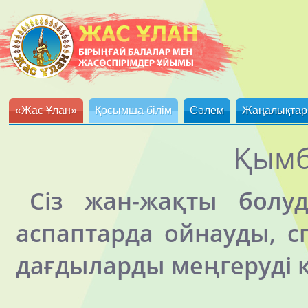
«Жас Ұлан»
Қосымша білім
Сәлем
Жаңалықтар
Қымб
Сіз жан-жақты болу
аспаптарда ойнауды, 
дағдыларды меңгеруді 