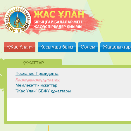
«Жас Ұлан»
Қосымша білім
Сәлем
Жаңалықтар
ҚҰЖАТТАР
Послание Президента
Халықаралық құжаттар
Мемлекеттік құжаттар
"Жас Ұлан" ББЖҰ құжаттары