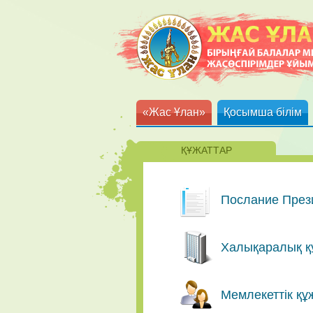
«Жас Ұлан»
Қосымша білім
ҚҰЖАТТАР
Послание През
Халықаралық қ
Мемлекеттік құ