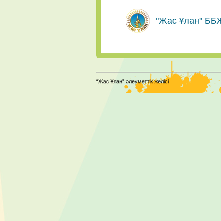
"Жас Ұлан" ББ
“Жас Ұлан” әлеуметтік желісі