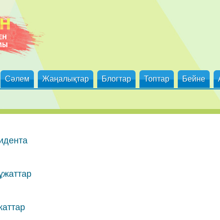
Сәлем
Жаңалықтар
Блогтар
Топтар
Бейне
идента
ұжаттар
жаттар