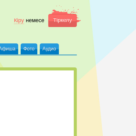
Тіркелу
Кіру
немесе
Афиша
Фото
Аудио