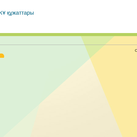
ЖҰ құжаттары
С