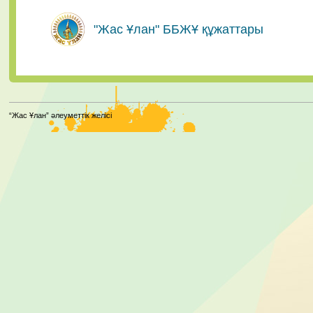
"Жас Ұлан" ББЖҰ құжаттары
“Жас Ұлан” әлеуметтік желісі