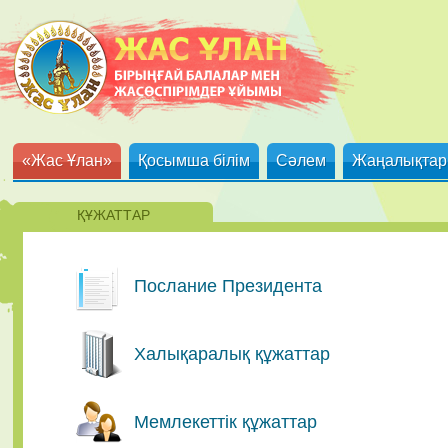
«Жас Ұлан»
Қосымша білім
Сәлем
Жаңалықтар
ҚҰЖАТТАР
Послание Президента
Халықаралық құжаттар
Мемлекеттік құжаттар