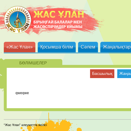
«Жас Ұлан»
Қосымша білім
Сәлем
Жаңалықтар
БӨЛІМШЕЛЕР
Басшылық
Жаңа
qweqwe
“Жас Ұлан” әлеуметтік желісі