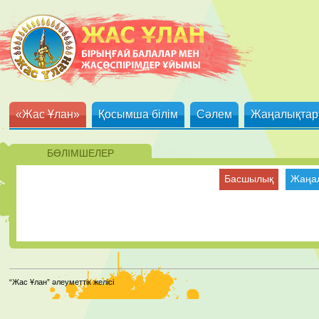
«Жас Ұлан»
Қосымша білім
Сәлем
Жаңалықтар
БӨЛІМШЕЛЕР
Басшылық
Жаңа
“Жас Ұлан” әлеуметтік желісі