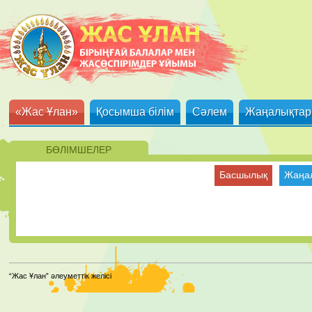
«Жас Ұлан»
Қосымша білім
Сәлем
Жаңалықтар
БӨЛІМШЕЛЕР
Басшылық
Жаңа
“Жас Ұлан” әлеуметтік желісі