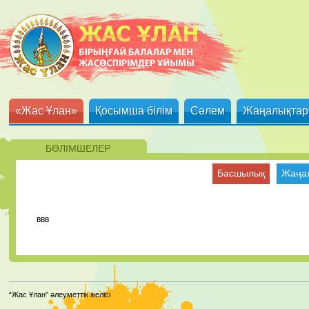
«Жас Ұлан»
Қосымша білім
Сәлем
Жаңалықтар
БӨЛІМШЕЛЕР
Басшылық
Жаңа
ввв
“Жас Ұлан” әлеуметтік желісі