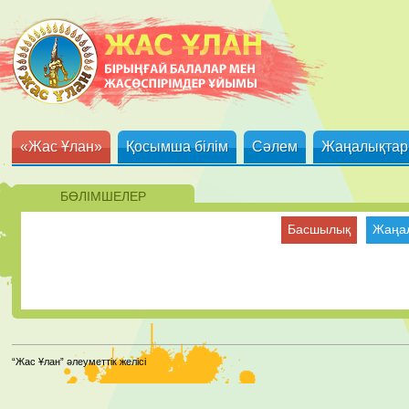
«Жас Ұлан»
Қосымша білім
Сәлем
Жаңалықтар
БӨЛІМШЕЛЕР
Басшылық
Жаңа
“Жас Ұлан” әлеуметтік желісі