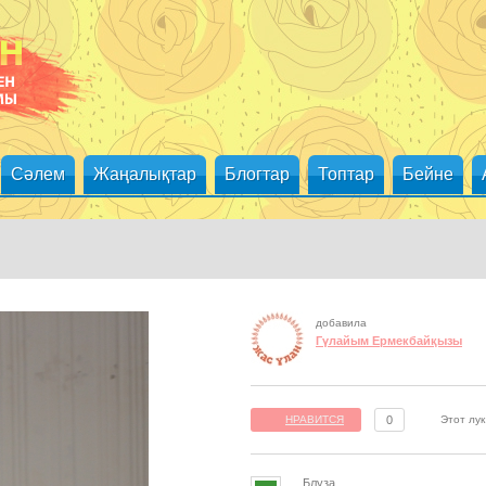
Сәлем
Жаңалықтар
Блогтар
Топтар
Бейне
добавила
Гүлайым Ермекбайқызы
Этот лу
НРАВИТСЯ
0
Блуза