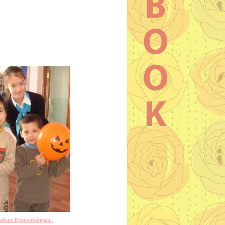
айым Ермекбайқызы