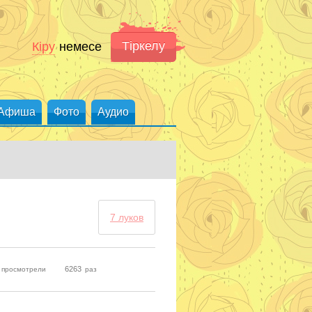
Тіркелу
Кіру
немесе
Афиша
Фото
Аудио
7 луков
6263
к просмотрели
раз