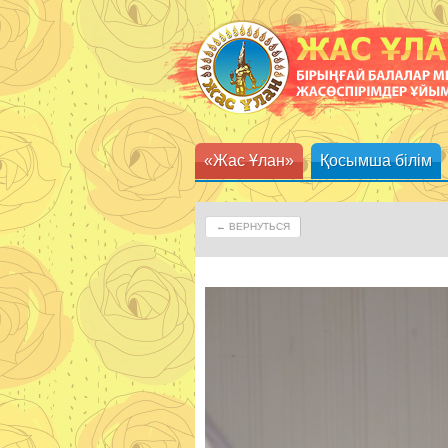
«Жас Ұлан»
Қосымша білім
← ВЕРНУТЬСЯ