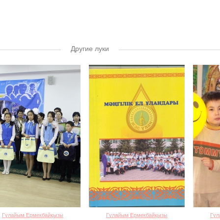
Другие луки
Гүлайым Ермекбайқызы
Гүлайым Ермекбайқызы
Гүл