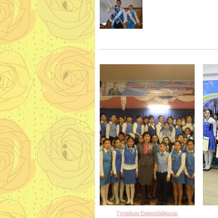
Гүлайым Ермекбайқызы