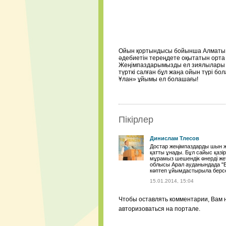
Ойын қортындысы бойынша Алматы қ
әдебиетін тереңдете оқытатын орта
Жеңімпаздарымызды ел зиялылары мар
түрткі салған бұл жаңа ойын түрі б
Ұлан» ұйымы ел болашағы!
Пікірлер
Динислам Тлесов
Достар жеңімпаздарды шын жү
қатты ұнады. Бұл сайыс қазір
мұрамыз шешендік өнерді жеті
облысы Арал ауданындада "Б
көптеп ұйымдастырыла берсе 
15.01.2014, 15:04
Чтобы оставлять комментарии, Вам 
авторизоваться на портале.