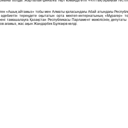
ойыны болды. Жартылай финалға төрт команда өтіп «Ұлттық бірыңғай тесті
лген «Ашық айтамыз» тобы мен Алматы қаласындағы Абай атындағы Респу
ен әдебиетін тереңдете оқытатын орта мектеп-интернатының «Мұрагер» т
ні тамашалауға Қазақстан Республикасы Парламент мәжілісінің депутаты 
ов ағамыз, жас ақын Жандарбек Бұлғақов келді.