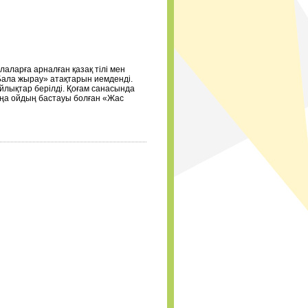
арға арналған қазақ тілі мен
Бала жырау» атақтарын иемденді.
йлықтар берілді. Қоғам санасында
жаңа ойдың бастауы болған «Жас