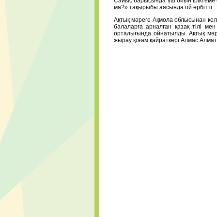
Сайыс барысында үш ойын іріктеме 
ма?» тақырыбы аясында ой өрбітті.
Ақтық мәреге Ақмола облысынан ке
балаларға арналған қазақ тілі м
орталығында ойнатылды. Ақтық мәре
жырау қоғам қайраткері Алмас Алмат