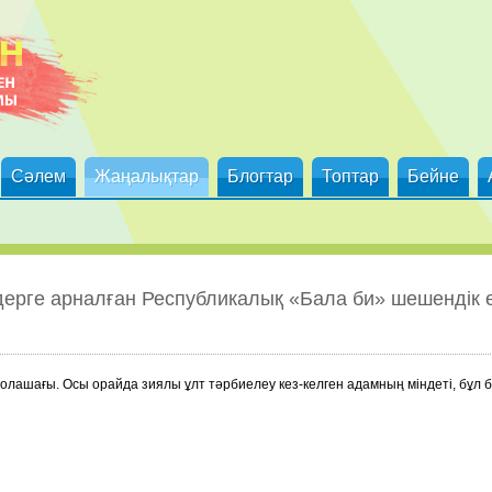
Сәлем
Жаңалықтар
Блогтар
Топтар
Бейне
дерге арналған Республикалық «Бала би» шешендік 
олашағы. Осы орайда зиялы ұлт тәрбиелеу кез-келген адамның міндеті, бұл 