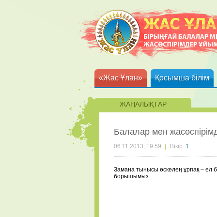
«Жас Ұлан»
Қосымша білім
ЖАҢАЛЫҚТАР
Балалар мен жасөспірім
06.11.2013, 19:59
|
Пікір:
1
Замана тынысы өскелең ұрпақ – ел б
борышымыз.