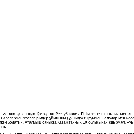
 Астана қаласында Қазақстан Республикасы Білім және ғылым министрлігі 
й балалармен жасөспірімдер ұйымының ұйымдастыруымен Балалар мен жасөс
ткен болатын. Аталмыш сайысқа Қазақстанның 10 облысынан жиырмаға жуық
тті.