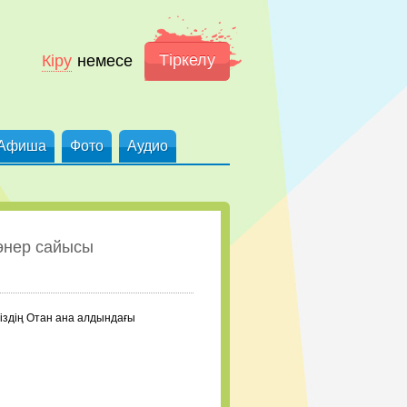
Тіркелу
Кіру
немесе
Афиша
Фото
Аудио
өнер сайысы
біздің Отан ана алдындағы