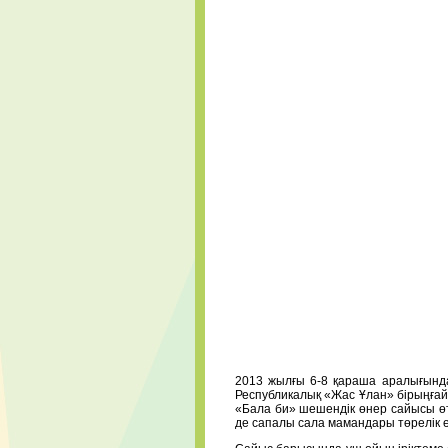
2013 жылғы 6-8 қараша аралығында
Республикалық «Жас Ұлан» бірыңға
«Бала би» шешендік өнер сайысы ө
де сапалы сала мамандары төрелік е