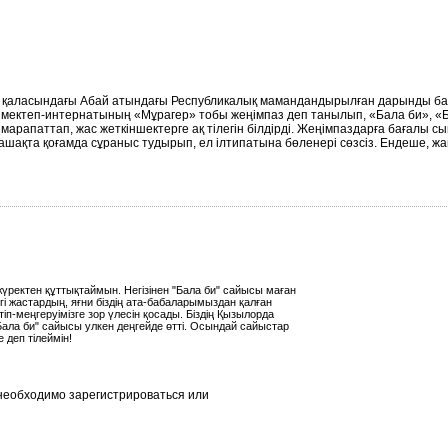
аласындағы Абай атындағы Республикалық мамандандырылған дарынды балал
 мектеп-интернатының «Мұрагер» тобы жеңімпаз деп танылып, «Бала би», «
апаттап, жас жеткіншектерге ақ тілегін білдірді. Жеңімпаздарға бағалы сы
олашақта қоғамда сұраныс тудырып, ел ілтипатына бөленері сөзсіз. Ендеше, 
ректен құттықтаймын. Негізінен "Бала би" сайысы маған
гі жастардың, яғни біздің ата-бабаларымыздан қалған
п-меңгеруімізге зор үлесін қосады. Біздің Қызылорда
ала би" сайысы улкен деңгейде өтті. Осындай сайыстар
деп тілеймін!
необходимо зарегистрироваться или