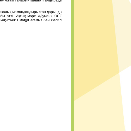
леу қоғам талабын қанағаттандырады
бликалық мамандандырылған дарынды
обы өтті. Ақтық мәре «Думан» ОСО
Бақытбек Смағұл ағамыз бен белгілі