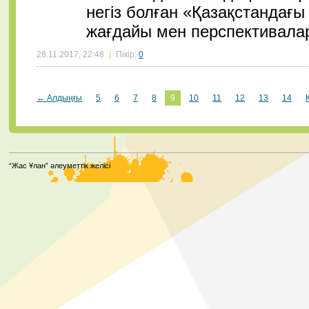
негіз болған «Қазақстандағ
жағдайы мен перспективала
28.11.2017, 22:48
|
Пікір:
0
← Алдыңғы
5
6
7
8
9
10
11
12
13
14
“Жас Ұлан” әлеуметтік желісі