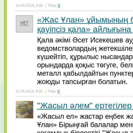
16.05.2018, 0:00
|
Пікір:
0
«Жас Ұлан» ұйымының бе
қауіпсіз қала» айлығына
Қала әкімі Әсет Исекешев ауд
ведомстволардың жетекшіле
күшейтіп, құрылыс нысандар
орындарда қоқыс төгуге, бе
металл қабылдайтын пункте
жоюды тапсырған болатын.
11.05.2018, 9:00
|
Пікір:
0
"Жасыл әлем" ертегілер
«Жасыл ел» жастар еңбек ж
Ұлан» Бірыңғай балалар ме
қоғамдық бірлестігі "Жасыл 