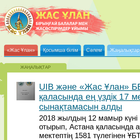
«Жас Ұлан»
Қосымша білім
Сәлем
Жаңалықтар
ЖАҢАЛЫҚТАР
UIB және «Жас Ұлан» Б
қаласында ең үздік 17 м
сынақтамасын алды
2018 жылдың 12 мамыр күні
отырып, Астана қаласында ау
мектептің 1581 түлегінен Ұ