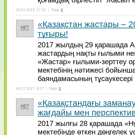
28.03.2018, 17:22
|
Пікір:
0
«Қазақстан жастары – 2
тұғыры!
2017 жылдың 29 қарашада Ас
жастардың нақты ғылыми нег
«Жастар» ғылыми-зерттеу о
мектебінің нәтижесі бойынш
баяндамасының тұсаукесері ө
04.12.2017, 9:27
|
Пікір:
0
«Қазақстандағы замана
жағдайы мен перспекти
2017 жылғы 28 қарашада «Н
мектебінде өткен дөңгелек 