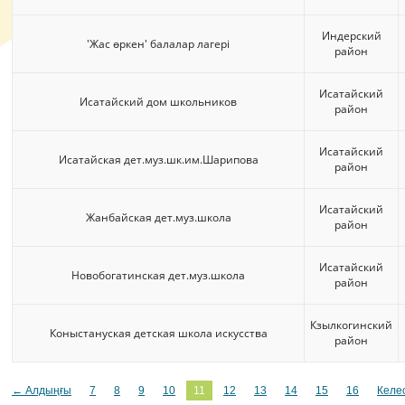
Индерский
'Жас өркен' балалар лагері
район
Исатайский
Исатайский дом школьников
район
Исатайский
Исатайская дет.муз.шк.им.Шарипова
район
Исатайский
Жанбайская дет.муз.школа
район
Исатайский
Новобогатинская дет.муз.школа
район
Кзылкогинский
Коныстануская детская школа искусства
район
← Алдыңғы
7
8
9
10
11
12
13
14
15
16
Келе