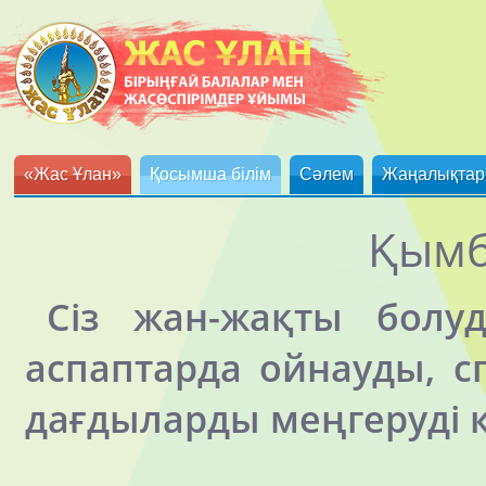
«Жас Ұлан»
Қосымша білім
Сәлем
Жаңалықтар
Қымб
Сіз жан-жақты болу
аспаптарда ойнауды, 
дағдыларды меңгеруді 