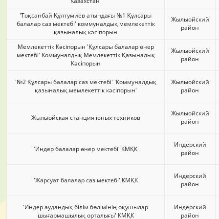
Казахстан'
'Тоқсанбай Құлтумиев атындағы №1 Құлсары
Жылыойский
балалар саз мектебі' коммуналдық мемлекеттік
район
қазыналық кәсіпорын
Мемлекеттік Кәсіпорын 'Құлсары балалар өнер
Жылыойский
мектебі' Коммуналдық Мемлекеттік Қазыналық
район
Кәсіпорын
'№2 Құлсары балалар саз мектебі' 'Коммуналдық
Жылыойский
қазыналық мемлекеттік кәсіпорын'
район
Жылыойский
Жылыойская станция юных техников
район
Индерский
'Индер балалар өнер мектебі' КМҚК
район
Индерский
'Жарсуат балалар саз мектебі' КМҚК
район
'Индер аудандық білім бөлімінің оқушылар
Индерский
шығармашылық орталығы' КМҚК
район