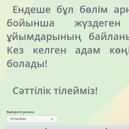
Ендеше бұл бөлім арн
бойынша жүздеге
ұйымдарының байланы
Кез келген адам көңі
болады!
Сәттілік тілейміз!
Выберите регион:
Не выбран