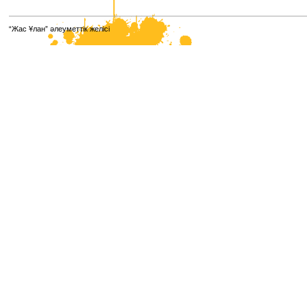
“Жас Ұлан” әлеуметтік желісі