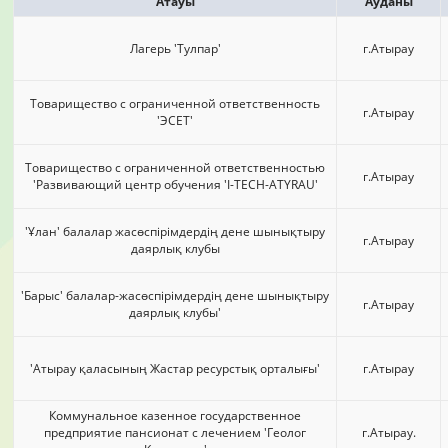
Атауы
Ауданы
Лагерь 'Тулпар'
г.Атырау
Товарищество с ограниченной ответственность
г.Атырау
'ЭСЕТ'
Товарищество с ограниченной ответственностью
г.Атырау
'Развивающий центр обучения 'I-TECH-ATYRAU'
'Ұлан' балалар жасөспірімдердің дене шынықтыру
г.Атырау
даярлық клубы
'Барыс' балалар-жасөспірімдердің дене шынықтыру
г.Атырау
даярлық клубы'
'Атырау қаласының Жастар ресурстық орталығы'
г.Атырау
Коммунальное казенное государственное
предприятие пансионат с лечением 'Геолог
г.Атырау.