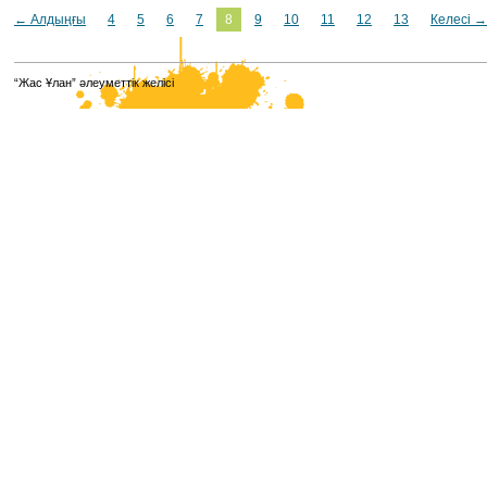
← Алдыңғы
4
5
6
7
8
9
10
11
12
13
Келесі →
“Жас Ұлан” әлеуметтік желісі