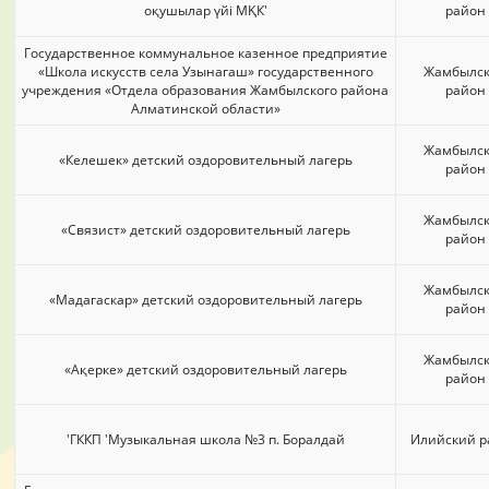
оқушылар үйі МҚК'
район
Государственное коммунальное казенное предприятие
«Школа искусств села Узынагаш» государственного
Жамбылс
учреждения «Отдела образования Жамбылского района
район
Алматинской области»
Жамбылс
«Келешек» детский оздоровительный лагерь
район
Жамбылс
«Связист» детский оздоровительный лагерь
район
Жамбылс
«Мадагаскар» детский оздоровительный лагерь
район
Жамбылс
«Ақерке» детский оздоровительный лагерь
район
'ГККП 'Музыкальная школа №3 п. Боралдай
Илийский р