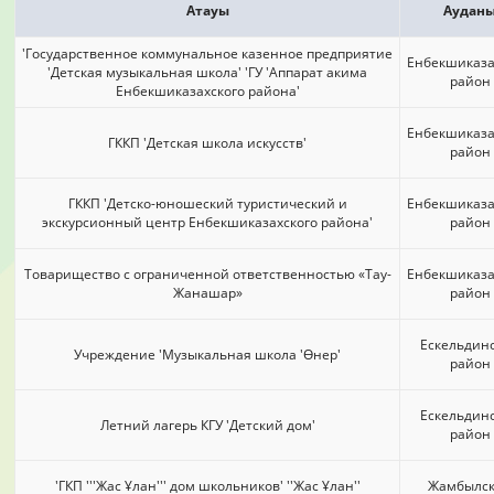
Атауы
Аудан
'Государственное коммунальное казенное предприятие
Енбекшиказа
'Детская музыкальная школа' 'ГУ 'Аппарат акима
район
Енбекшиказахского района'
Енбекшиказа
ГККП 'Детская школа искусств'
район
ГККП 'Детско-юношеский туристический и
Енбекшиказа
экскурсионный центр Енбекшиказахского района'
район
Товарищество с ограниченной ответственностью «Тау-
Енбекшиказа
Жанашар»
район
Ескельдин
Учреждение 'Музыкальная школа 'Өнер'
район
Ескельдин
Летний лагерь КГУ 'Детский дом'
район
'ГКП '''Жас Ұлан''' дом школьников' ''Жас Ұлан''
Жамбылс