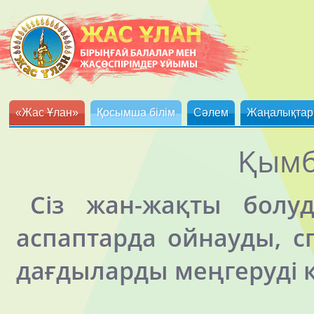
«Жас Ұлан»
Қосымша білім
Сәлем
Жаңалықтар
Қымб
Сіз жан-жақты болу
аспаптарда ойнауды, 
дағдыларды меңгеруді 