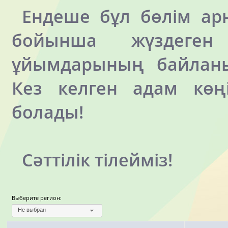
Ендеше бұл бөлім арн
бойынша жүздеге
ұйымдарының байланы
Кез келген адам көңі
болады!
Сәттілік тілейміз!
Выберите регион:
Не выбран