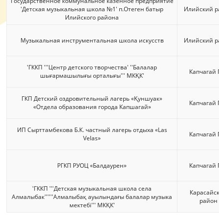
Государственное коммунальное казенное предприятие
'Детская музыкальная школа №1' п.Отеген батыр
Илийский р
Илийского района
Музыкальная инструментальная школа искусств
Илийский р
'ГККП '''Центр детского творчества' ''Балалар
Капчагай Г
шығармашылығы орталығы''' МКҚК'
ГКП Детский оздровительный лагерь «Қуншуак»
Капчагай Г
«Отдела образования города Капшагай»
ИП Сырттамбекова Б.К. частный лагерь отдыха «Las
Капчагай Г
Velas»
РГКП РУОЦ «Балдаурен»
Капчагай Г
'ГККП '''Детская музыкальная школа села
Карасайс
Алмалыбак''''''Алмалыбақ ауылындағы балалар музыка
район
мектебі''' МКҚК'