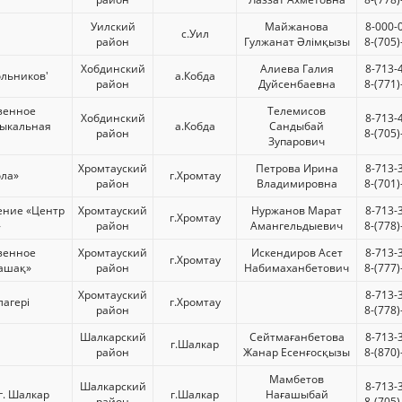
Уилский
Майжанова
8-000-
с.Уил
район
Гулжанат Әлімқызы
8-(705
Хобдинский
Алиева Галия
8-713-
льников'
а.Кобда
район
Дуйсенбаевна
8-(771
зенное
Телемисов
Хобдинский
8-713-
зыкальная
а.Кобда
Сандыбай
район
8-(705
Зупарович
Хромтауский
Петрова Ирина
8-713-
ола»
г.Хромтау
район
Владимировна
8-(701
ение «Центр
Хромтауский
Нуржанов Марат
8-713-
г.Хромтау
»
район
Амангельдыевич
8-(778
зенное
Хромтауский
Искендиров Асет
8-713-
г.Хромтау
лашақ»
район
Набимаханбетович
8-(777
Хромтауский
8-713-
агері
г.Хромтау
район
8-(778
Шалкарский
Сейтмағанбетова
8-713-
г.Шалкар
район
Жанар Есенғосқызы
8-(870
Мамбетов
Шалкарский
8-713-
г. Шалкар
г.Шалкар
Нағашыбай
район
8-(705