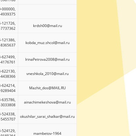
0-000000,
)-4939375
4-121726,
krdsh00@mail.ru
)-7737362
4-121386,
kobda_muz.shcol@mail.ru
)-8365637
3-627499,
IrinaPetrova2008@mail.ru
)-4176761
3-622130,
vneshkola_2010@mail.ru
)-4438366
3-624214,
Mazhit_dos@MAIL.RU
)-9289404
3-635786,
ainachimekeshova@mail.ru
)-3033808
3-524338,
okushilar_sarai_shalkar@mail.ru
)-5455707
3-524129,
mambetov-1964
)-9185264