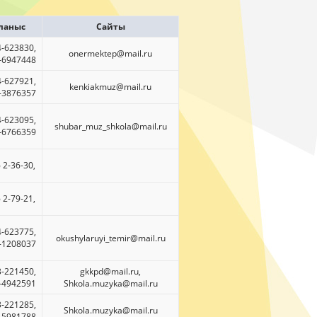
ланыс
Сайты
4-623830,
onermektep@mail.ru
)-6947448
4-627921,
kenkiakmuz@mail.ru
)-3876357
4-623095,
shubar_muz_shkola@mail.ru
)-6766359
 2-36-30,
 2-79-21,
4-623775,
okushylaruyi_temir@mail.ru
)-1208037
3-221450,
gkkpd@mail.ru
,
)-4942591
Shkola.muzyka@mail.ru
3-221285,
Shkola.muzyka@mail.ru
)-5981788