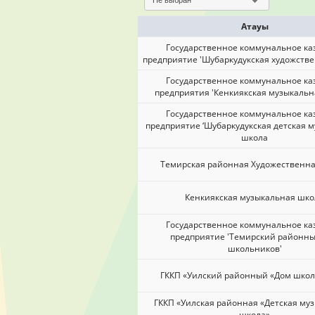
Не выбран
Атауы
Государственное коммунальное ка
предприятие 'Шубаркудукская художств
Государственное коммунальное ка
предприятия 'Кенкиякская музыкальн
Государственное коммунальное ка
предприятие ‘Шубаркудукская детская 
школа
Темирская районная Художественн
Кенкиякская музыкальная шко
Государственное коммунальное ка
предприятие 'Темирский районн
школьников'
ГККП «Уилский районный «Дом шко
ГККП «Уилская районная «Детская му
школа»