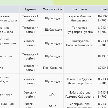
Ауданы
Мекен-жайы
Басшысы
Бай
зенное
Темирский
Чирков Максим
8-713-
п.Шубаркудук
енная школа'
район
Николаевич
8-(702
зенное
Темирский
Тайпакова
8-713-
п.Шубаркудук
ая школа'
район
Гулфайраз Руовна
8-(702
зенное
Темирский
Ешимкулова
8-713-
музыкальная
п.Шубаркудук
район
Набира Кожабаева
8-(701
Темирский
ая школа
п.Шубаркудук
871346
район
Темирский
ла
Пос. Кенкияк
871346
район
зенное
Темирский
Шаменов Дәурен
8-713-
ый дом
п.Шубаркудук
район
Дәулеткерейұлы
8-(701
Уилский
Избагамбетова
8-713-
льников»
с.Уил
район
Гулмира Сабыровна
8-(705
зыкальная
Уилский
Сабиржанова
8-713-
с.Уил
район
Лаззат Ахметовна
8-(778