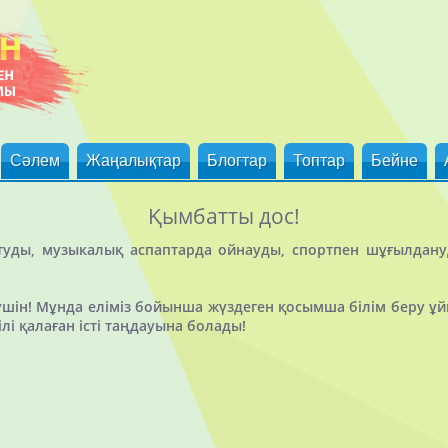
Сәлем
Жаңалықтар
Блогтар
Топтар
Бейне
Қымбатты дос!
йтуды, музыкалық аспаптарда ойнауды, спортпен шұғылдан
 үшін! Мұнда еліміз бойынша жүздеген қосымша білім беру
ілі қалаған істі таңдауына болады!