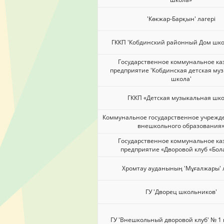
'Көкжар-Барқын' лагері
ГККП 'Кобдинский районный Дом шко
Государственное коммунальное ка
предприятие 'Кобдинская детская му
школа'
ГККП «Детская музыкальная шк
Коммунальное государственное учрежд
внешкольного образования
Государственное коммунальное ка
предприятие «Дворовой клуб «Бо
Хромтау ауданының 'Мұғалжары' л
ГУ 'Дворец школьников'
ГУ 'Внешкольный дворовой клуб' № 1 