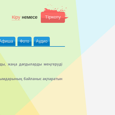
Тіркелу
Кіру
немесе
Афиша
Фото
Аудио
уды, жаңа дағдыларды меңгеруді
 ұйымдарының байланыс ақпаратын