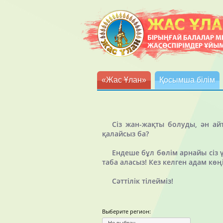
«Жас Ұлан»
Қосымша білім
Сіз жан-жақты болуды, ән а
қалайсыз ба?
Ендеше бұл бөлім арнайы сіз
таба аласыз! Кез келген адам көң
Сәттілік тілейміз!
Выберите регион: