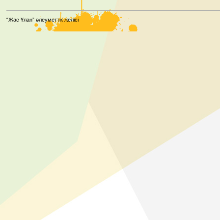
“Жас Ұлан” әлеуметтік желісі