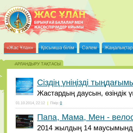
«Жас Ұлан»
Қосымша білім
Сәлем
Жаңалықтар
ХАБАРЛАНДЫРУ ТАҚТАСЫ
Cіздің үніңізді тыңдағымы
Жастардың даусын, өзіндік үнін
01.10.2014, 22:12
|
Пікір:
0
Папа, Мама, Мен - велос
2014 жылдың 14 маусымында