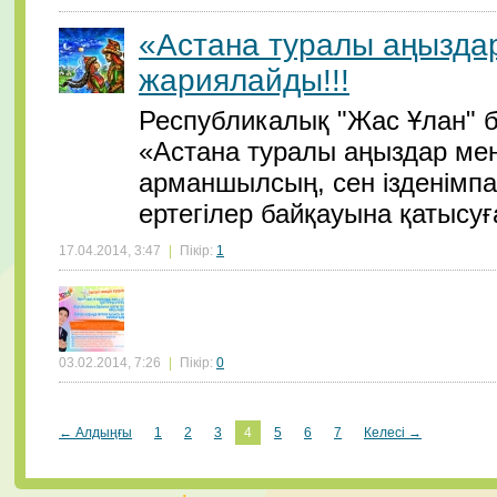
«Астана туралы аңыздар
жариялайды!!!
Республикалық "Жас Ұлан" 
«Астана туралы аңыздар мен
арманшылсың, сен ізденімпа
ертегілер байқауына қатысуға
17.04.2014, 3:47
|
Пікір:
1
03.02.2014, 7:26
|
Пікір:
0
← Алдыңғы
1
2
3
4
5
6
7
Келесі →