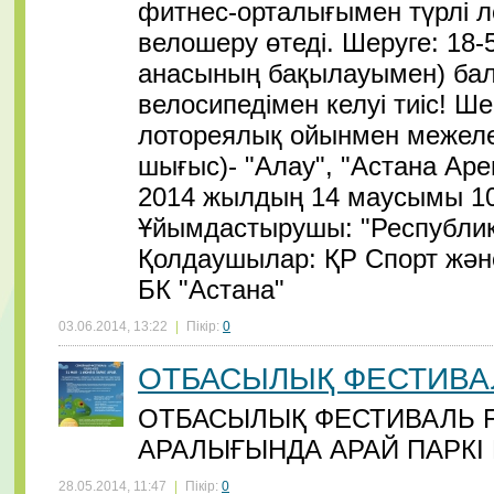
фитнес-орталығымен түрлі 
велошеру өтеді. Шеруге: 18-
анасының бақылауымен) бал
велосипедімен келуі тиіс! Ш
лотореялық ойынмен межелен
шығыс)- "Алау", "Астана Аре
2014 жылдың 14 маусымы 10
Ұйымдастырушы: "Республик
Қолдаушылар: ҚР Спорт және 
БК "Астана"
03.06.2014, 13:22
|
Пікір:
0
ОТБАСЫЛЫҚ ФЕСТИВАЛЬ
ОТБАСЫЛЫҚ ФЕСТИВАЛЬ FO
АРАЛЫҒЫНДА АРАЙ ПАРКІ К
28.05.2014, 11:47
|
Пікір:
0