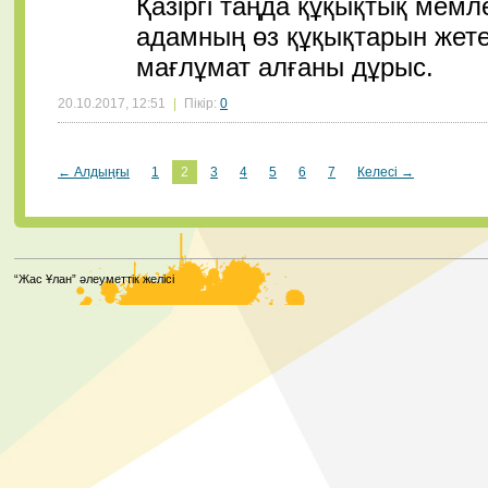
Қазіргі таңда құқықтық мемл
адамның өз құқықтарын жете 
мағлұмат алғаны дұрыс.
20.10.2017, 12:51
|
Пікір:
0
← Алдыңғы
1
2
3
4
5
6
7
Келесі →
“Жас Ұлан” әлеуметтік желісі