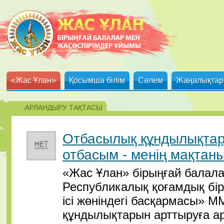
«Жас Ұлан»
Қосымша білім
Сәлем
Жаңалықтар
ХАБАРЛАНДЫРУ ТАҚТАСЫ
Отбасылық құндылықтар
отбасым - менің мақта
«Жас Ұлан» бірыңғай балал
Республикалық қоғамдық бір
ісі жөніндегі басқармасы» 
құндылықтарын арттыруға ар