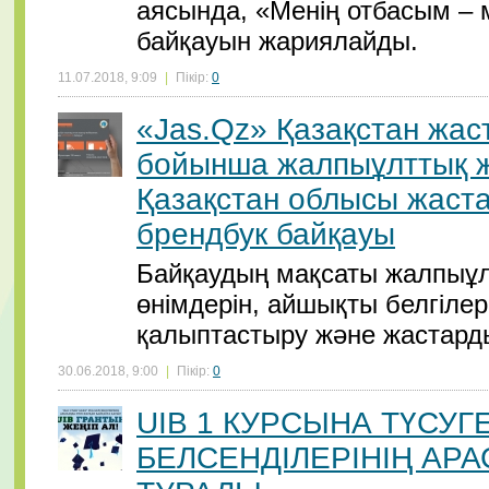
аясында, «Менің отбасым –
байқауын жариялайды.
11.07.2018, 9:09
|
Пікір:
0
«Jas.Qz» Қазақстан жас
бойынша жалпыұлттық 
Қазақстан облысы жастар
брендбук байқауы
Байқаудың мақсаты жалпыұл
өнімдерін, айшықты белгіле
қалыптастыру және жастард
30.06.2018, 9:00
|
Пікір:
0
UIB 1 КУРСЫНА ТҮСУГ
БЕЛСЕНДІЛЕРІНІҢ АРА