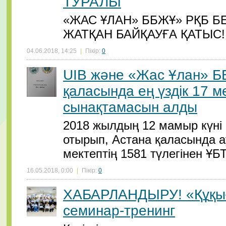
ТУРАЛЫ
«ЖАС ҰЛАН» ББЖҰ» РҚБ Б
ЖАТҚАН БАЙҚАУҒА ҚАТЫС!
04.06.2018, 14:25
|
Пікір:
0
UIB және «Жас Ұлан» Б
қаласында ең үздік 17 м
сынақтамасын алды
2018 жылдың 12 мамыр күні
отырып, Астана қаласында ау
мектептің 1581 түлегінен Ұ
16.05.2018, 0:00
|
Пікір:
0
ХАБАРЛАНДЫРУ! «Құқығы
семинар-тренинг