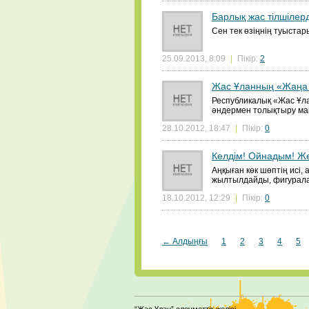
Барлық жас тілшілерд
Сен тек өзіңнің туыста
25.09.2013, 8:09
|
Пікір:
2
Жас Ұланның «Жаңа
Республикалық «Жас Ұла
әндермен толықтыру ма
28.10.2012, 18:47
|
Пікір:
0
Келдім! Ойнадым! Же
Аңқыған көк шөптің исі
жылтылдайды, фигуралар 
18.10.2012, 12:29
|
Пікір:
0
← Алдыңғы
1
2
3
4
5