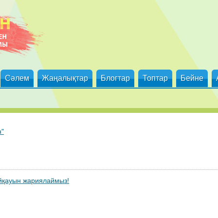
Сәлем
Жаңалықтар
Блогтар
Топтар
Бейне
н"
айқауын жариялаймыз!