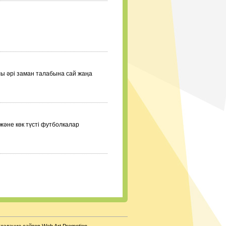
ы әрі заман талабына сай жаңа
және көк түсті футболкалар