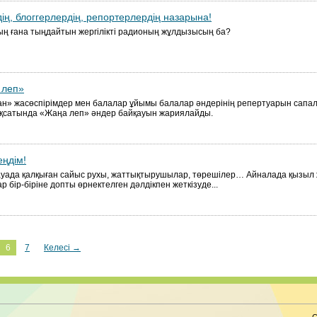
ің, блоггерлердің, репортерлердің назарына!
рың ғана тыңдайтын жергілікті радионың жұлдызысың ба?
 леп»
н» жасөспірімдер мен балалар ұйымы балалар әндерінің репертуарын сапал
қсатында «Жаңа леп» әндер байқауын жариялайды.
ңдім!
, ауада қалқыған сайыс рухы, жаттықтырушылар, төрешілер… Айналада қызыл 
бір-біріне допты өрнектелген дәлдікпен жеткізуде...
6
7
Келесі →