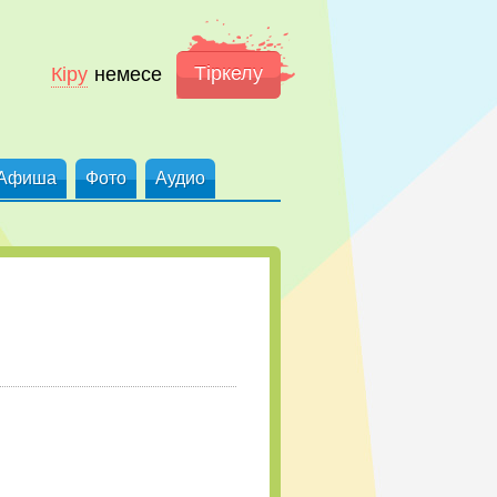
Тіркелу
Кіру
немесе
Афиша
Фото
Аудио