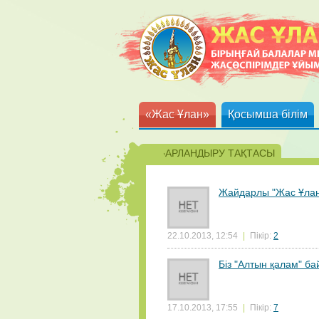
«Жас Ұлан»
Қосымша білім
ХАБАРЛАНДЫРУ ТАҚТАСЫ
Жайдарлы "Жас Ұла
22.10.2013, 12:54
|
Пікір:
2
Біз "Алтын қалам" б
17.10.2013, 17:55
|
Пікір:
7