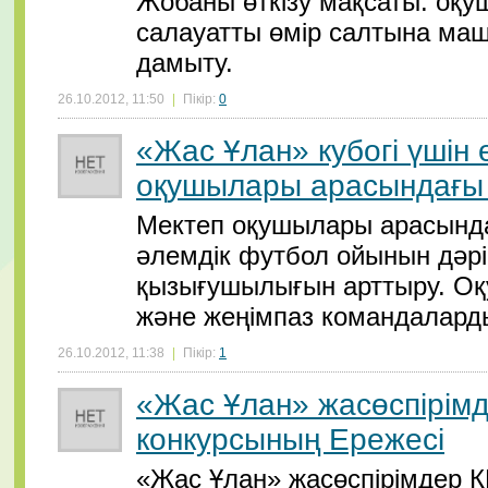
Жобаны өткізу мақсаты: оқу
салауатты өмір салтына маш
дамыту.
26.10.2012, 11:50
|
Пікір:
0
«Жас Ұлан» кубогі үшін 
оқушылары арасындағы 
Мектеп оқушылары арасында
әлемдік футбол ойынын дәрі
қызығушылығын арттыру. О
және жеңімпаз командалард
26.10.2012, 11:38
|
Пікір:
1
«Жас Ұлан» жасөспірім
конкурсының Ережесі
«Жас Ұлан» жасөспірімдер К