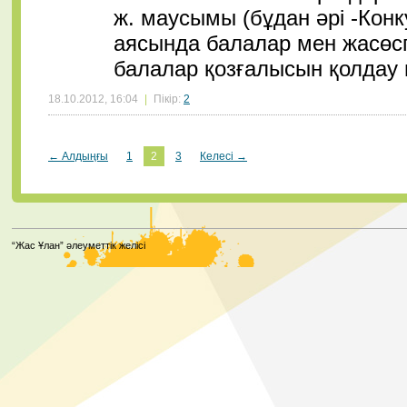
ж. маусымы (бұдан әрі -Конк
аясында балалар мен жасө
балалар қозғалысын қолдау м
18.10.2012, 16:04
|
Пікір:
2
← Алдыңғы
1
2
3
Келесі →
“Жас Ұлан” әлеуметтік желісі