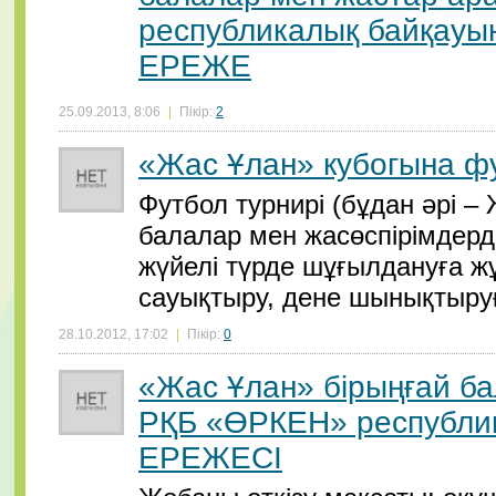
республикалық байқауын
ЕРЕЖЕ
25.09.2013, 8:06
|
Пікір:
2
«Жас Ұлан» кубогына фу
Футбол турнирі (бұдан әрі –
балалар мен жасөспірімдерд
жүйелі түрде шұғылдануға ж
сауықтыру, дене шынықтыруғ
28.10.2012, 17:02
|
Пікір:
0
«Жас Ұлан» бірыңғай б
РҚБ «ӨРКЕН» республи
ЕРЕЖЕСІ