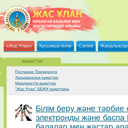
«Жас Ұлан»
Қосымша білім
Сәлем
Жаңалықтар
ҚҰЖАТТАР
Послание Президента
Халықаралық құжаттар
Мемлекеттік құжаттар
"Жас Ұлан" ББЖҰ құжаттары
Білім беру және тәрбие 
электронды және баспа Б
балалар мен жастар ар