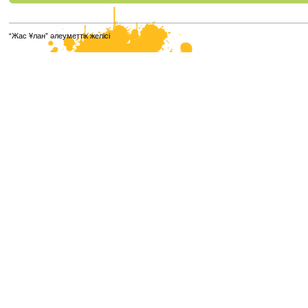
“Жас Ұлан” әлеуметтік желісі