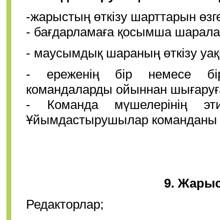
-жарыстың өткізу шарттарын өзге
- бағдарламаға қосымша шаралар
- маусымдық шараның өткізу уақ
- ереженің бір немесе бір
командаларды ойыннан шығаруғ
- Команда мүшелерінің эт
Ұйымдастырушылар команданы 
9.
Жарыс
Редакторлар;