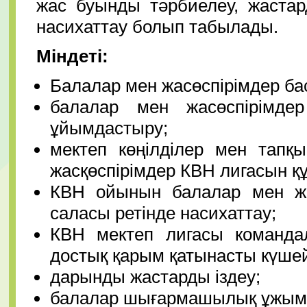
жас буынды тәрбиелеу, жастар
насихаттау болып табылады.
Міндеті
:
Балалар мен жасөспірімдер б
балалар мен жасөспірімде
ұйымдастыру;
мектеп
көңілділер мен тапқ
жасқөспірімдер КВН лигасын қ
КВН ойынын балалар мен жа
саласы ретінде насихаттау;
КВН мектеп лигасы команд
достық қарым қатынасты күшей
дарынды жастарды іздеу;
балалар шығармашылық ұжымда