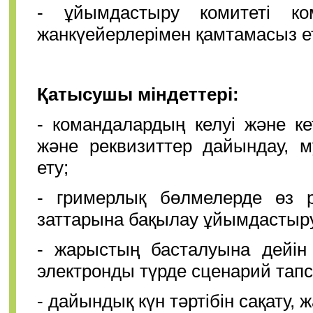
- ұйымдастыру комитеті ко
жанкүейерлерімен қамтамасыз е
Қатысушы міндеттері:
- командалардың келуі және к
және реквизиттер дайындау, 
ету;
- гримерлық бөлмелерде өз ре
заттарына бақылау ұйымдастыр
- жарыстың басталуына дейін 
электронды түрде сценарий тап
- дайындық күн тәртібін сақату, 