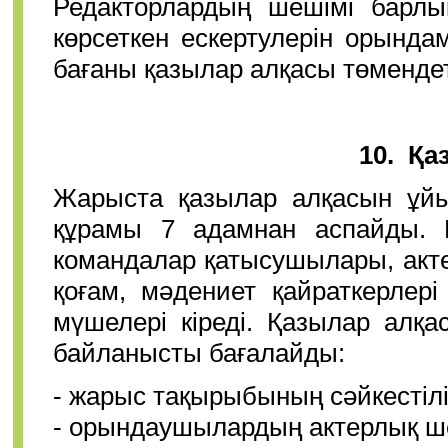
Редакторлардың шешімі барлық
көрсеткен ескертулерін орында
бағаны қазылар алқасы төмендет
10. Қа
Жарыста қазылар алқасын ұйым
құрамы 7 адамнан аспайды. Қ
командалар қатысушылары, акт
қоғам, мәдениет қайраткерлер
мүшелері кіреді. Қазылар алқ
байланысты бағалайды:
- жарыс тақырыбының сәйкестілі
- орындаушылардың актерлық ше