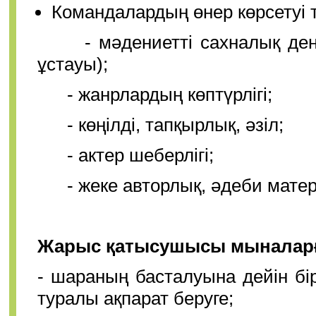
Командалардың өнер көрсетуі т
- мәдениетті сахналық деңгей
ұстауы);
- жанрлардың көптүрлігі;
- көңілді, тапқырлық, әзіл;
- актер шеберлігі;
- жеке авторлық, әдеби матер
Жарыс қатысушысы мыналар
- шараның басталуына дейін бір
туралы ақпарат беруге;