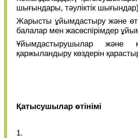
шығындары, тәуліктік шығындар
Жарысты ұйымдастыру және өтк
балалар мен жасөспірімдер ұйы
Ұйымдастырушылар және қ
қаржыландыру көздерін қарасты
Қосы
Қатысушылар өтінімі
1.