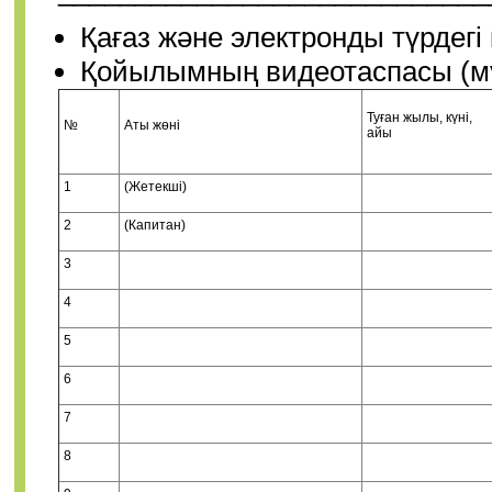
Қағаз және электронды түрдег
Қойылымның видеотаспас
Туған жылы, күні,
№
Аты жөні
айы
1
(Жетекші)
2
(Капитан)
3
4
5
6
7
8