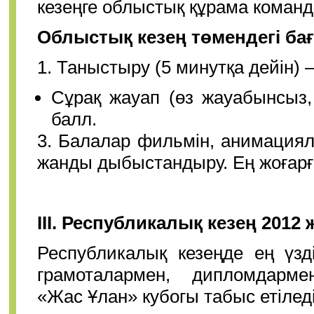
кезеңге облыстық құрама коман
Облыстық кезең төмендегі ба
1. Таныстыру (5 минутқа дейін) –
Сұрақ жауап (өз жауабынсыз, 
балл.
3. Балалар фильмін, анимация
жанды дыбыстандыру. Ең жоғарғ
ІІІ. Республикалық кезең 2012
Республикалық кезеңде ең үзді
грамоталармен, дипломдарме
«Жас Ұлан» кубогы табыс етілед