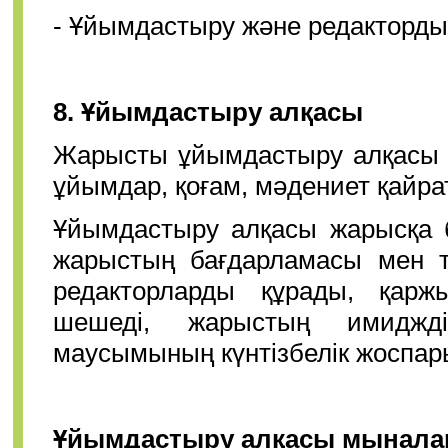
- Ұйымдастыру және редакторды
8.
Ұйымдастыру алқасы
Жарысты ұйымдастыру алқасы «
ұйымдар, қоғам, мәдениет қайра
Ұйымдастыру алқасы жарысқа б
жарыстың бағдарламасы мен та
редакторларды құрады, қарж
шешеді, жарыстың имиджді
маусымының күнтізбелік жоспары
Ұйымдастыру алқасы мынала