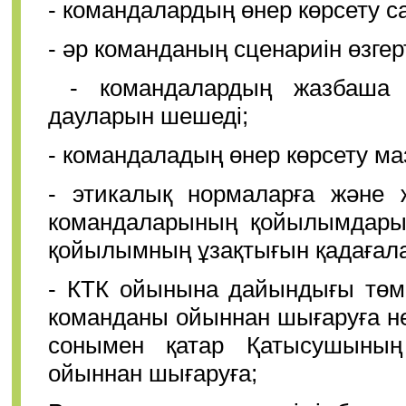
- командалардың өнер көрсету 
- әр команданың сценариін өзгер
- командалардың жазбаша а
дауларын шешеді;
- командаладың өнер көрсету м
- этикалық нормаларға және 
командаларының қойылымдарын,
қойылымның ұзақтығын қадағала
- КТК ойынына дайындығы төм
команданы ойыннан шығаруға не
сонымен қатар Қатысушының 
ойыннан шығаруға;