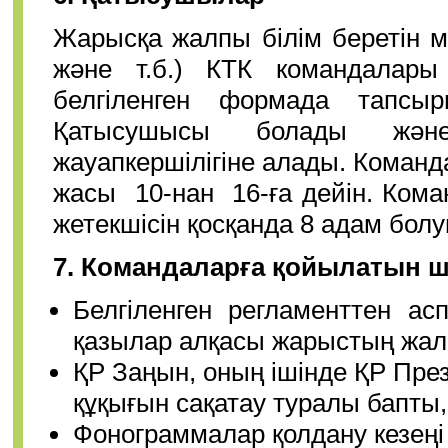
Жарысқа жалпы білім беретін м
және т.б.) КТК командалары
белгіленген формада тапс
Қатысушысы болады және
жауапкершілігіне алады. Команд
жасы 10-нан 16-ға дейін. Кома
жетекшісін қосқанда 8 адам болу
7.
Командаларға қойылатын ш
Белгіленген регламенттен ас
қазылар алқасы жарыстың жал
ҚР Заңын, оның ішінде ҚР Пре
құқығын сақатау туралы бапты,
Фонограммалар қолдану кезеңі