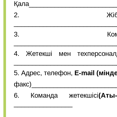
Қала________________________
2. Жібе
____________________________
3. Кома
____________________________
4. Жетекші мен техперсона
____________________________
5. Адрес, телефон,
E
-
mail
(
мінде
факс)_______________________
6. Команда жетекшісі
(
Аты
________________
____________________________