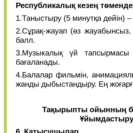
Республикалық кезең төменде
1.Таныстыру (5 минутқа дейін) –
2.Сұрақ-жауап (өз жауабынсыз,
балл.
3.Музыкалық үй тапсырмасы
бағаланады.
4.Балалар фильмін, анимациял
жанды дыбыстандыру. Ең жоғарғ
Тақырыпты ойынның бас
Ұйымдастыру
6. Қатысушылар