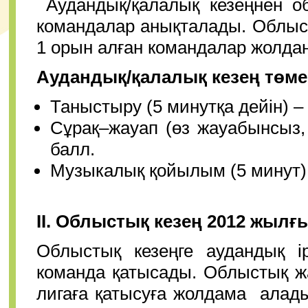
Аудандық/қалалық кезеңнен об
командалар анықталады. Облыст
1 орын алған командалар жолда
Аудандық/қалалық кезең төме
Таныстыру (5 минутқа дейін) – 
Сұрақ–жауап (өз жауабынсыз, 
балл.
Музыкалық қойылым (5 минут).
ІІ. Облыстық кезең
201
2 жылғы
Облыстық кезеңге аудандық ір
команда қатысады. Облыстық ж
лигаға қатысуға жолдама алад