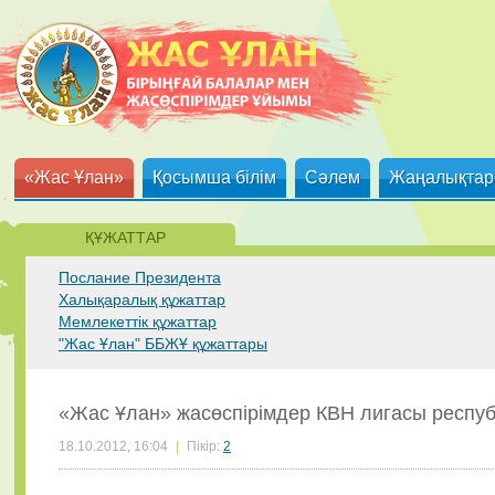
«Жас Ұлан»
Қосымша білім
Сәлем
Жаңалықтар
ҚҰЖАТТАР
Послание Президента
Халықаралық құжаттар
Мемлекеттік құжаттар
"Жас Ұлан" ББЖҰ құжаттары
«Жас Ұлан» жасөспірімдер КВН лигасы респу
18.10.2012, 16:04
|
Пікір:
2