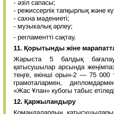
- әзіл сапасы;
- режиссерлік тапқырлық және к
- сахна мәдениеті;
- музыкалық әрлеу;
- регламентті сақтау.
11. Қорытынды жіне марапатт
Жарыста 5 балдық бағалау
қатысушылар арсында жеңімпаз
теңге, екінші орын-2 — 75 000 
грамоталармен, дипломдарме
«Жас Ұлан» кубогы табыс етілед
12. Қаржыландыру
Командалардың қатысушылары