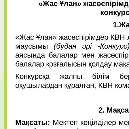
«Жас Ұлан» жасөспірім
конкур
1.
Жа
«Жас Ұлан» жасөспірімдер КВН 
маусымы
(бұдан әрі
-К
онкур
аясында балалар мен жасөспі
балалар қозғалысын қолдау мақас
Конкурсқа жалпы білім бер
оқушылардан құралған, КВН ком
2. Мақс
Мақсаты:
Мектеп
көңілділер м