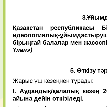
3.Ұйым
Қазақстан республикасы Б
идеологиялық-ұйымдастыр
бірыңғай балалар мен жасөс
Ұлан»)
5. Өткізу т
Жарыс үш кезеңнен тұрады:
І. Аудандық/қалалық кезең 
айына дейін өткізіледі.