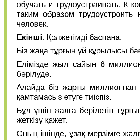
обучать и трудоустраивать. К к
таким образом трудоустроить 
человек.
Екінші
. Қолжетімді баспана.
Біз жаңа тұрғын үй құрылысы бағд
Елімізде жыл сайын 6 миллио
берілуде.
Алайда біз жарты миллионнан 
қамтамасыз етуге тиіспіз.
Бұл үшін жалға берілетін тұр
жеткізу қажет.
Оның ішінде, ұзақ мерзімге жалға