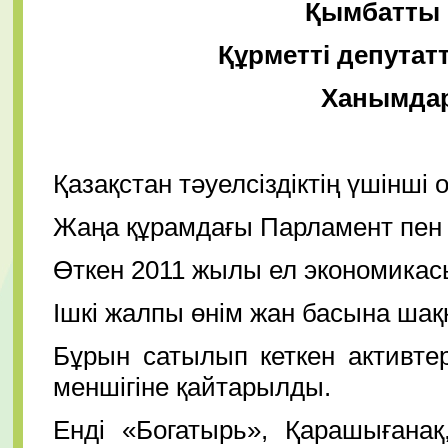
Қымбатты 
Құрметті депутат
Ханымдар
Қазақстан тәуелсіздіктің үшінш
Жаңа құрамдағы Парламент пен ж
Өткен 2011 жылы ел экономикасы
Ішкі жалпы өнім жан басына шақ
Бұрын сатылып кеткен активтер
меншігіне қайтарылды.
Енді «Богатырь», Қарашығана