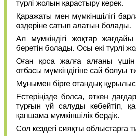
түрлі жолын қарастыру керек.
Қаражаты мен мүмкіншілігі барл
өздеріне сатып алатын болады.
Ал мүмкіндігі жоқтар жағдайы
беретін болады. Осы екі түрлі 
Оған қоса жалға алғаны үшін
отбасы мүмкіндігіне сай болуы ти
Мұнымен бірге отандық құрылыс 
Естеріңізде болса, өткен дағд
тұрғын үй салуды көбейтіп, 
қаншама мүмкіншілік бердік.
Сол кездегі сияқты облыстарға ти