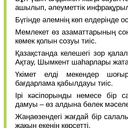
ашылып, әлеуметтік инфрақұры
Бүгінде әлемнің көп елдерінде 
Мемлекет өз азаматтарының сон
көмек қолын созуы тиіс.
Қазақстанда келешегі зор қала
Ақтау, Шымкент шаһарлары жат
Үкімет елді мекендер шоғы
бағдарлама қабылдауы тиіс.
Ірі кәсіпорынды немесе бір с
дамуы – өз алдына бөлек мәселе
Жаңаөзендегі жағдай бір салал
жақын екенін көрсетті.