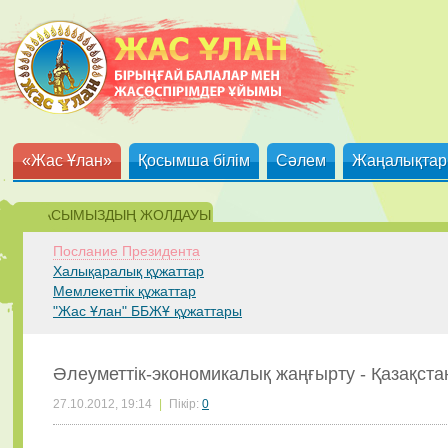
«Жас Ұлан»
Қосымша білім
Сәлем
Жаңалықтар
ЕЛБАСЫМЫЗДЫҢ ЖОЛДАУЫ
Послание Президента
Халықаралық құжаттар
Мемлекеттік құжаттар
"Жас Ұлан" ББЖҰ құжаттары
Әлеуметтік-экономикалық жаңғырту - Қазақст
27.10.2012, 19:14
|
Пікір:
0