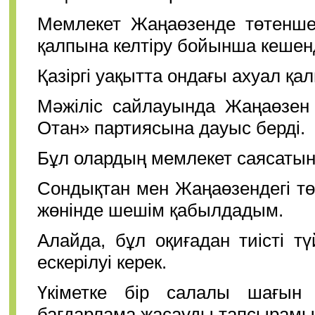
Мемлекет Жаңаөзенде төтенше
қалпына келтіру бойынша кешен
Қазіргі уақытта ондағы ахуал қа
Мәжіліс сайлауында Жаңаөзен 
Отан» партиясына дауыс берді.
Бұл олардың мемлекет саясатын
Сондықтан мен Жаңаөзендегі тө
жөнінде шешім қабылдадым.
Алайда, бұл оқиғадан тиісті т
ескерілуі керек.
Үкіметке бір салалы шағын
бағдарлама жасауды тапсырамы