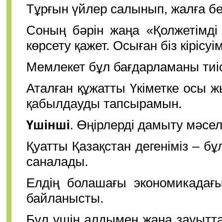
Тұрғын үйлер салынып, жалға бе
Соның бәрін жаңа «Қолжетімді
көрсету қажет. Осыған біз кірісуім
Мемлекет бұл бағдарламаны тиіс
Аталған құжатты Үкіметке осы ж
қабылдауды тапсырамын.
Үшінші
. Өңірлерді дамыту мәсел
Қуатты Қазақстан дегеніміз – бұ
саналады.
Елдің болашағы экономикадағ
байланысты.
Бұл үшін алдымен жаңа зауытт