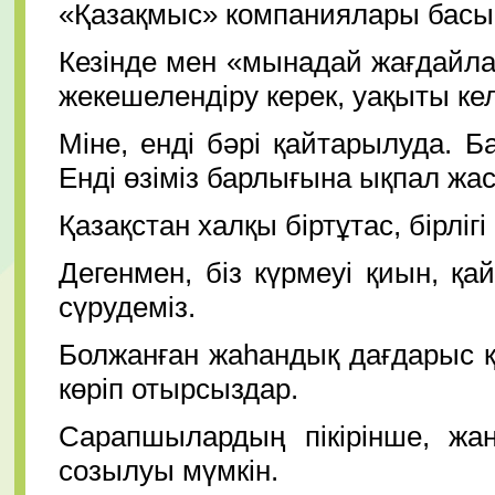
«Қазақмыс» компаниялары басым
Кезінде мен «мынадай жағдайла
жекешелендіру керек, уақыты ке
Міне, енді бәрі қайтарылуда. Б
Енді өзіміз барлығына ықпал жа
Қазақстан халқы біртұтас, бірлі
Дегенмен, біз күрмеуі қиын, 
сүрудеміз.
Болжанған жаһандық дағдарыс 
көріп отырсыздар.
Сарапшылардың пікірінше, жа
созылуы мүмкін.