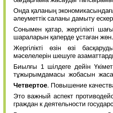
Онда қаланың экономикасындағы
әлеуметтік саланы дамыту ескері
Сонымен қатар, жергілікті шағ
шараларын қаперде ұстаған жөн
Жергілікті өзін өзі басқаруд
мәселелерін шешуге азаматтард
Биылғы 1 шілдеге дейін Үкімет
тұжырымдамасы жобасын жасап б
Четвертое
. Повышение качеств
Это важный аспект противодей
граждан к деятельности государ