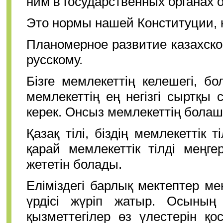
ним в государственных органах 
Это нормы нашей Конституции, 
Планомерное развитие казахско
русскому.
Бізге мемлекеттің келешегі, 
мемлекеттің ең негізгі сыртқы
керек. Онсыз мемлекеттің бола
Қазақ тілі, біздің мемлекеттік т
қарай мемлекеттік тілді меңге
жететін болады.
Еліміздегі барлық мектептер ме
үрдісі жүріп жатыр. Осының 
қызметтегілер өз үлестерін қ