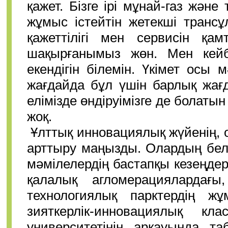
қажет. Бізге ірі мұнай-газ жән
жұмыс істейтін жетекші транс
қажеттілігі мен сервисін қам
шақырғанымыз жөн. Мен кейб
екендігін білемін. Үкімет осы 
жағдайда бұл үшін барлық жағ
елімізде өндіруімізге де болаты
жоқ.
Ұлттық инновациялық жүйенің, о
арттыру маңызды. Олардың белс
мәмілелердің бастапқы кезеңдері
қалалық агломерациялардағ
технологиялық парктердің ж
зияткерлік-инновациялық кл
университетінің арқауында т