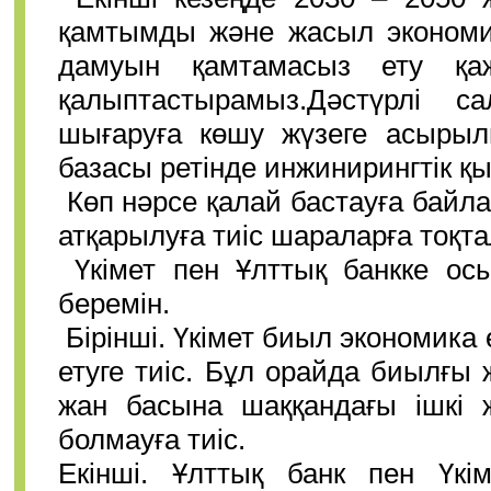
қамтымды және жасыл экономик
дамуын қамтамасыз ету қаж
қалыптастырамыз.Дәстүрлі с
шығаруға көшу жүзеге асыры
базасы ретінде инжинирингтік қ
Көп нәрсе қалай бастауға байл
атқарылуға тиіс шараларға тоқт
Үкімет пен Ұлттық банкке о
беремін.
Бірінші. Үкімет биыл экономика
етуге тиіс. Бұл орайда биылғ
жан басына шаққандағы ішкі 
болмауға тиіс.
Екінші. Ұлттық банк пен Үк