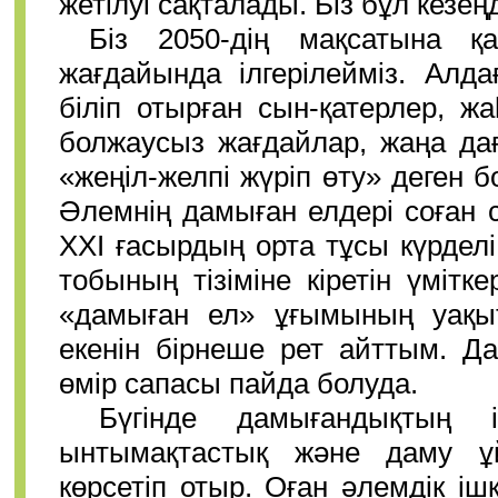
жетілуі сақталады. Біз бұл кезеңд
Біз 2050-дің мақсатына қа
жағдайында ілгерілейміз. Алда
біліп отырған сын-қатерлер, ж
болжаусыз жағдайлар, жаңа дағ
«жеңіл-желпі жүріп өту» деген 
Әлемнің дамыған елдері соған 
ХХІ ғасырдың орта тұсы күрдел
тобының тізіміне кіретін үміт
«дамыған ел» ұғымының уақытқ
екенін бірнеше рет айттым. Д
өмір сапасы пайда болуда.
Бүгінде дамығандықтың і
ынтымақтастық және даму 
көрсетіп отыр. Оған әлемдік і