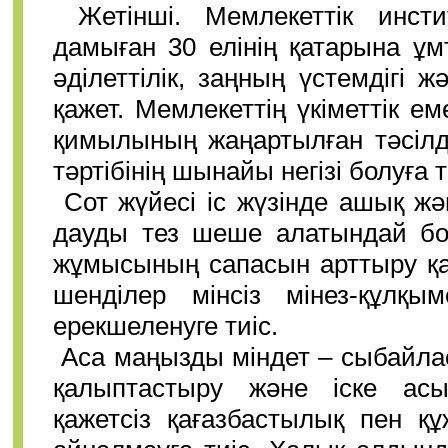
Жетінші. Мемлекеттік инст
дамыған 30 елінің қатарына ұмт
әділеттілік, заңның үстемдігі
қажет. Мемлекеттің үкіметтік е
қимылының жаңартылған тәсілде
тәртібінің шынайы негізі болуға т
Сот жүйесі іс жүзінде ашық ж
дауды тез шеше алатындай бол
жұмысының сапасын арттыру қаже
шенділер мінсіз мінез-құлқы
ерекшеленуге тиіс.
Аса маңызды міндет – сыбайла
қалыптастыру және іске асы
қажетсіз қағазбастылық пен қ