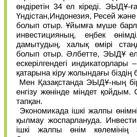
өндіретін 34 ел кіреді. ЭЫДҰ-ғ
Үндістан,Индонезия, Ресей және
болып отыр. Ұйымға мүше барл
инвестицияның, еңбек өнімді
дамытудың, халық өмірі стан
болып отыр. Әлбетте, ЭЫДҰ ел
ескерілгендегі индикаторлары 
қатарына кіру жолындағы біздің
Мен Қазақстанда ЭЫДҰ-ның бір
енгізу жөнінде міндет қойдым
тапқан.
Экономикада ішкі жалпы өнімн
қылмау жоспарлануда. Инвестиц
ішкі жалпы өнім көлемінің 