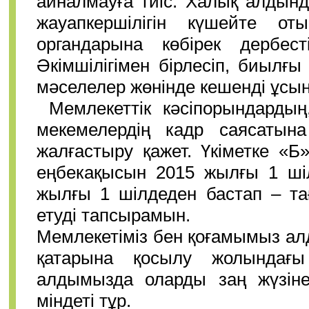
айналмауға тиіс. Халық алдында
жауапкершілігін күшейте оты
органдарына көбірек дербест
Әкімшілігімен бірлесіп, биылғ
мәселелер жөнінде кешенді ұсын
Мемлекеттік кәсіпорындарды
мекемелердің кадр саясатына 
жалғастыру қажет. Үкіметке «Б
еңбекақысын 2015 жылғы 1 шіл
жылғы 1 шілдеден бастап – та
етуді тапсырамын.
Мемлекетіміз бен қоғамымыз алд
қатарына қосылу жолындағы
алдымызда оларды заң жүзін
міндеті тұр.