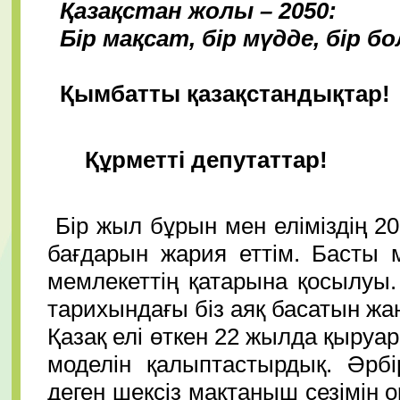
Қазақстан жолы – 2050:
Бір мақсат, бір мүдде, бір б
Қымбатты қазақстандықтар!
Құрметті депутаттар!
Бір жыл бұрын мен еліміздің 2
бағдарын жария еттім. Басты 
мемлекеттің қатарына қосылуы.
тарихындағы біз аяқ басатын жаң
Қазақ елі өткен 22 жылда қыруар 
моделін қалыптастырдық. Әрбі
деген шексіз мақтаныш сезімін 