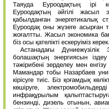
Таяуда Еуроодақтың ірі 
Еуроодақтың әйгілі жасыл э
қабылданған энергетикалық с
Еуроодақ оны жүзеге асырған т
жоғалтты. Жасыл экономика ба
біз осы қателікті ескеруіміз керек
Астанадағы Дүниежүзілік
болашақтың энергиясын іздеу
тәжірибені зерделеу мен енгізу
Мамандар тобы Назарбаев унив
кірісуге тиіс. Біз қоғамдық көл
көшіруге, электромобильдер
инфрақұрылым қалыптастыруғ
бензинді, дизель отынын, авиа