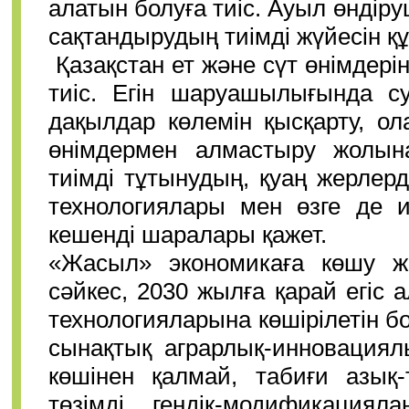
алатын болуға тиіс. Ауыл өндіру
сақтандырудың тиімді жүйесін құ
Қазақстан ет және сүт өнімдерін
тиіс. Егін шаруашылығында су
дақылдар көлемін қысқарту, о
өнімдермен алмастыру жолына
тиімді тұтынудың, қуаң жерлер
технологиялары мен өзге де и
кешенді шаралары қажет.
«Жасыл» экономикаға көшу жө
сәйкес, 2030 жылға қарай егіс
технологияларына көшірілетін 
сынақтық аграрлық-инновациял
көшінен қалмай, табиғи азық-
төзімді гендік-модификациял