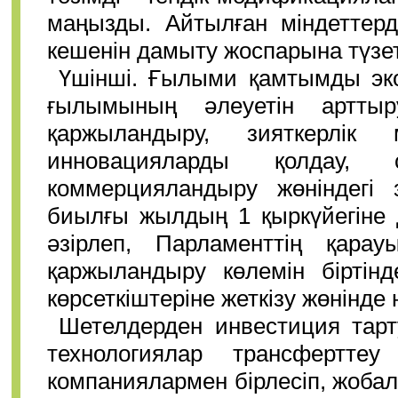
маңызды. Айтылған міндеттерді
кешенін дамыту жоспарына түзет
Үшінші. Ғылыми қамтымды эко
ғылымының әлеуетін артты
қаржыландыру, зияткерлік 
инновацияларды қолдау, 
коммерцияландыру жөніндегі з
биылғы жылдың 1 қыркүйегіне 
әзірлеп, Парламенттің қара
қаржыландыру көлемін біртін
көрсеткіштеріне жеткізу жөнінде 
Шетелдерден инвестиция тарт
технологиялар трансфертте
компаниялармен бірлесіп, жобал