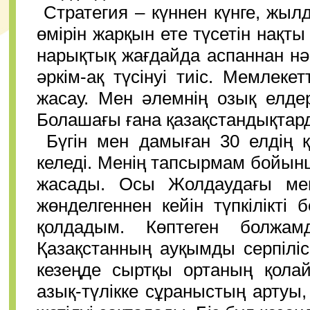
Стратегия – күннен күнге, жыл
өмірін жарқын ете түсетін нақты
нарықтық жағдайда аспаннан нәпа
әркім-ақ түсінуі тиіс. Мемлеке
жасау. Мен әлемнің озық елд
Болашағы ғана қазақстандықтарды 
Бүгін мен дамыған 30 елдің 
келеді. Менің тапсырмам бойы
жасады. Осы Жолдаудағы мен
жөнделгеннен кейін түпкілікті 
қолдадым. Көптеген болжа
Қазақстанның ауқымды серпілісі
кезеңде сыртқы ортаның қолай
азық-түлікке сұраныстың артуы, 