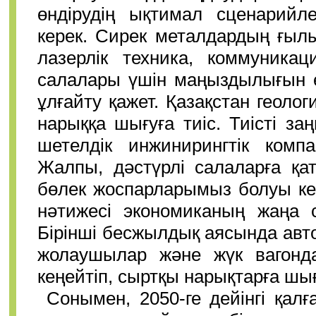
өндірудің ықтимал сценарийл
керек. Сирек металдардың ғыл
лазерлік техника, коммуника
салалары үшін маңыздылығын е
ұлғайту қажет. Қазақстан геол
нарыққа шығуға тиіс. Тиісті з
шетелдік инжинирингтік комп
Жалпы, дәстүрлі салаларға қа
бөлек жоспарларымыз болуы ке
нәтижесі экономиканың жаңа с
Бірінші бесжылдық аясында авт
жолаушылар және жүк вагонда
кеңейтіп, сыртқы нарықтарға шығ
Сонымен, 2050-ге дейінгі қал