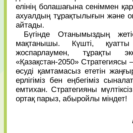
елінің болашағына сеніммен қа
ахуалдың тұрақтылығын және о
айтады.
Бүгінде Отанымыздың жеті
мақтанышы. Күшті, қуатты
жоспарлаумен, тұрақты э
«Қазақстан-2050» Стратегиясы –
өсуді қамтамасыз ететін жаңғыр
ерлігіміз бен еңбегіміз сына
емтихан. Стратегияны мүлтіксі
ортақ парыз, абыройлы міндет!
Құрметті от