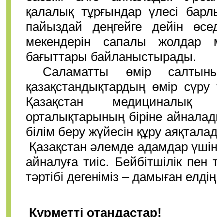
қалалық тұрғындар үлесі барл
пайыздай деңгейге дейін өсе
мекендерін сапалы жолдар м
бағыттары байланыстырады.
Саламатты өмір салтын
қазақстандықтардың өмір сүру
Қазақстан медициналық 
орталықтарының біріне айналады
білім беру жүйесін құру аяқтала
Қазақстан әлемде адамдар үшін 
айналуға тиіс. Бейбітшілік пен 
тәртібі дегеніміз – дамыған елдің 
Құрметті отандастар!