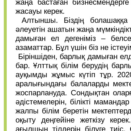
жаңа бастаған бизнесмендерге ә
жасауы керек.
Алтыншы. Біздің болашаққа
әлеуетін ашатын жаңа мүмкіндік
дамыған ел дегеніміз – белсе
азаматтар. Бұл үшін біз не істеуі
Біріншіден, барлық дамыған елд
бар. Ұлттық білім берудің бар
ауқымды жұмыс күтіп тұр. 202
аралығындағы балаларды мекте
жоспарлануда. Сондықтан олар
әдістемелерін, білікті маманда
жалпы білім беретін мектептерд
оқыту деңгейіне жеткізу кере
ағылшын тілдерін білуге тиіс