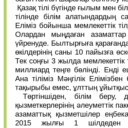
Қазақ тілі бүгінде ғылым мен біл
тілінде білім алатындардың с
Еліміз бойынша мемлекеттік тіл
Олардан мыңдаған азаматтар 
үйренуде. Былтырғыға қарағанда 
өкілдерінің саны 10 пайызға өск
Тек соңғы 3 жылда мемлекеттік
миллиард теңге бөлінді. Енді е
Ана тіліміз Мәңгілік Елімізбен
тақырыбы емес, ұлттың ұйытқысы
Төртіншіден, білім беру, д
қызметкерлерінің әлеуметтік пак
азаматтық қызметшілер еңбека
2015 жылғы 1 шілдеден б