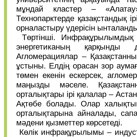
мұндай кластер – «Алатау»
Технопарктерде қазақстандық ір
орналастыру үдерісін ынталан
Төртінші. Инфрақұрылымдық 
энергетиканың қарқынды 
Агломерациялар – Қазақстанн
ұстыны. Елдің орасан зор аум
төмен екенін ескерсек, аглом
маңызды мәселе. Қазақстан
орталықтары ірі қалалар – Аста
Ақтөбе болады. Олар халықты
орталықтарына айналады, сапа
мәдени қызметтер көрсетеді.
Көлік инфрақұрылымы – индус