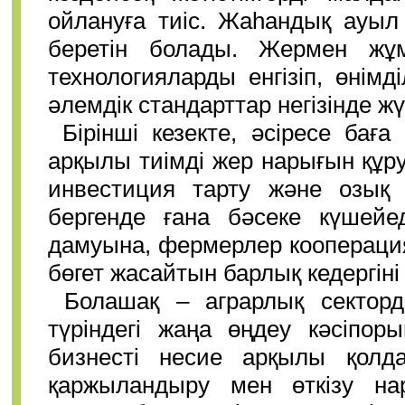
ойлануға тиіс. Жаһандық ауыл
беретін болады. Жермен жұм
технологияларды енгізіп, өнімд
әлемдік стандарттар негізінде жү
Бірінші кезекте, әсіресе ба
арқылы тиімді жер нарығын құ
инвестиция тарту және озық т
бергенде ғана бәсеке күшейе
дамуына, фермерлер кооперацияс
бөгет жасайтын барлық кедергіні
Болашақ – аграрлық секторд
түріндегі жаңа өңдеу кәсіпор
бизнесті несие арқылы қолдау
қаржыландыру мен өткізу на