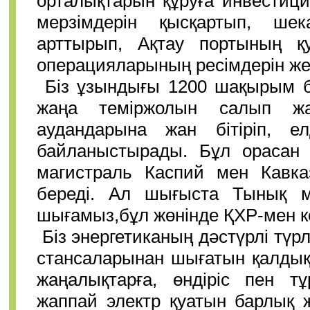
орталықтарын құруға инвестиция
мерзімдерін қысқартып, шека
арттырып, Ақтау портының қу
операцияларының ресімдерін жең
Біз ұзындығы 1200 шақырым б
жаңа теміржолын салып жа
аудандарына жан бітіріп, 
байланыстырады. Бұл орасан
магистраль Каспий мен Кавка
береді. Ал шығыста Тынық м
шығамыз,бұл жөнінде ҚХР-мен ке
Біз энергетиканың дәстүрлі тү
стансаларынан шығатын қалдықт
жаңалықтарға, өндіріс пен т
жаппай электр қуатын барлық ж