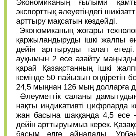
Экономиканың ғылыми қамты
экспорттық әлеуетіндегі шикізатт
арттыру мақсатын көздейді.
Экономиканың жоғары техноло
қаржыландыруды ішкі жалпы өн
дейін арттыруды талап етеді.
ауқымын 2 есе азайту маңызды
қарай Қазақстанның ішкі жалп
кемінде 50 пайызын өндіретін бол
24,5 мыңнан 126 мың долларға д
Әлеуметтік саланы дамытудың
нақты индикативті цифрларда кө
жан басына шаққанда 4,5 есе 
дейін арттыруымыз керек. Қазақ
басым елге айналады. Урбан