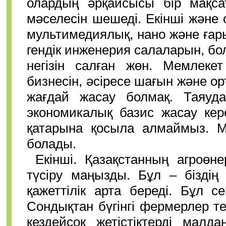
олардың әрқайсысы бір мақса
мәселесін шешеді. Екінші және 
мультимедиялық, нано және ғар
гендік инженерия салаларын, б
негізін салған жөн. Мемлекет
бизнесін, әсіресе шағын және о
жағдай жасау болмақ. Таяу
экономикалық базис жасау кер
қатарына қосыла алмаймыз. 
болады.
Екінші. Қазақстанның агроөн
түсіру маңызды. Бұл – біздің 
қажеттілік арта береді. Бұл с
Сондықтан бүгінгі фермерлер т
кездейсоқ жетістіктерді малда