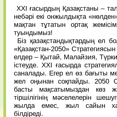
ХХІ ғасырдың Қазақстаны – та
небәрі екі онжылдықта «нөлден» 
мақтан тұтатын ортақ жемісім
туындымыз!
Біз қазақстандықтардың ел б
«Қазақстан-2050» Стратегиясын
елдер – Қытай, Малайзия, Түрк
істеуде. ХХІ ғасырда стратеги
саналады. Егер ел өз бағыты м
жел оңынан соқпайды. 2050 С
басты мақсатымыздан көз жа
тіршілігінің мәселелерін шешу
жылда емес, жыл сайын ха
білдіреді.