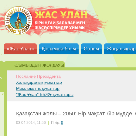
«Жас Ұлан»
Қосымша білім
Сәлем
Жаңалықтар
ЕЛБАСЫМЫЗДЫҢ ЖОЛДАУЫ
Послание Президента
Халықаралық құжаттар
Мемлекеттік құжаттар
"Жас Ұлан" ББЖҰ құжаттары
Қазақстан жолы – 2050: Бір мақсат, бір мүдде,
03.04.2014, 11:56
|
Пікір:
0