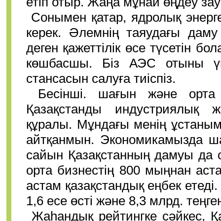
етіп отыр. Жаңа мұнай өңдеу за
Сонымен қатар, ядролық энерг
керек. Әлемнің таяудағы даму
деген қажеттілік өсе түсетін бо
көшбасшы. Біз АЭС отыны үші
стансасын салуға тиіспіз.
Бесінші. шағын және орта
Қазақстанды индустриялық ж
құралы. Мұндағы менің ұстаным
айтқанмын. Экономикамызда ша
сайын Қазақстанның дамуы да о
орта бизнестің 800 мыңнан аста
астам қазақстандық еңбек етеді.
1,6 есе өсті және 8,3 млрд. теңге
Жаһандық рейтингке сәйкес, Қа