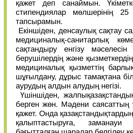
қажет деп санаймын. Үкімет
стипендиялар мөлшерінің 25 
тапсырамын.
Екіншіден, денсаулық сақтау 
медициналық-санитарлық көм
сақтандыру енгізу мәселесін
берушілердің және қызметкердің
медициналық қызметтің барлық
шұғылдану, дұрыс тамақтана біл
аурудың алдын алудың негізі.
Үшіншіден, жалпықазақстанды
берген жөн. Мәдени саясаттың
қажет. Онда қазақстандықтардың 
қалыптастыруға, заманауи
бағытталған шаралар белгілеу ке