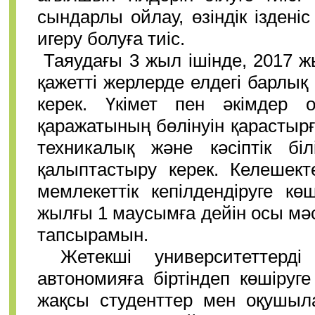
сындарлы ойлау, өзіндік ізден
игеру болуға тиіс.
Таяудағы 3 жыл ішінде, 2017 ж
қажетті жерлерде елдегі барлық
керек. Үкімет пен әкімдер 
қаражатының бөлінуін қарастырғ
техникалық және кәсіптік біл
қалыптастыру керек. Келешект
мемлекеттік кепілдендіруге кө
жылғы 1 маусымға дейін осы мә
тапсырамын.
Жетекші университеттерд
автономияға біртіндеп көшіруге
жақсы студенттер мен оқушыла