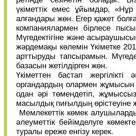
үкіметтік емес ұйымдар, «Нұ
алғандары жөн. Егер қажет болғ
компаниялармен бірлесе пысық
Мүгедектігіне және асыраушыс
жәрдемақы көлемін Үкіметке 20
арттыруды тапсырамын. Мүгедек
базасын жетілдірген жөн.
Үкіметтен бастап жергілікті 
органдардың олармен жұмысын 
одан әрі төмендетіп, жұмыссы
масылдық пиғылдың өрістеуіне 
Мемлекеттік көмек алушылард
әлеуметтік бейімделуге көмекте
туралы ереже енгізу керек.