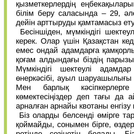
қызметкерлердің еңбекақылары
білім беру саласында – 29, әл
дейін арттыруды қамтамасыз етуг
Бесіншіден, мүмкіндігі шектеу
керек. Олар үшін Қазақстан кеде
емес ондай адамдарға қамқорлық
қоғам алдындағы біздің парыз
Мүмкіндігі шектеулі адамда
өнеркәсібі, ауыл шаруашылығы
Мен барлық кәсіпкерлерг
көмектесіңіздер деп тағы да а
арналған арнайы квотаны енгізу 
Біз оларды белсенді өмірге т
қоймайды, сонымен бірге, өзде
ретінде сезінетін болады. Бі