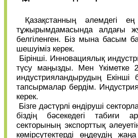
Қазақстанның әлемдегі е
тұжырымдамасында алдағы жұ
белгіленген. Біз мына басым б
шешуіміз керек.
Бірінші. Инновациялық индуст
түсу маңызды. Мен Үкіметке 2
индустрияландырудың Екінші 
тапсырмалар бердім. Индустри
керек.
Бізге дәстүрлі өндіруші секторл
біздің бәсекедегі табиғи а
секторының экспорттық әлеуеті
көмірсутектерді өңдеудің жаң