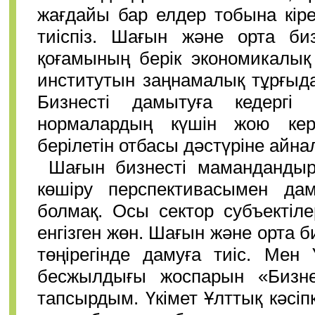
жағдайы бар елдер тобына кіред
тиіспіз. Шағын және орта би
қоғамының берік экономикалық
институтын заңнамалық тұрғыд
Бизнесті дамытуға кедергі 
нормалардың күшін жою кере
берілетін отбасы дәстүріне айнал
Шағын бизнесті мамандандыр
көшіру перспективасымен д
болмақ. Осы сектор субъектіле
енгізген жөн. Шағын және орта 
төңірегінде дамуға тиіс. Мен
бесжылдығы жоспарын «Бизнес
тапсырдым. Үкімет Ұлттық кәсі