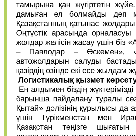
тамырына қан жүгіртетін жүйе
дамыған ел болмайды деп м
Қазақстанның қатынас жолдары
Оңтүстік арасында орналасуы
жолдар желісін жасау үшін біз 
– Павлодар – Өскемен», 
автожолдарын салуды бастад
қазірдің өзінде екі есе жылдам ж
Логистикалық қызмет көрсету
Ең алдымен біздің жүктерімізд
барынша пайдалану туралы сөз
Қытай» дәлізінің құрылысы да 
үшін Түрікменстан мен Ира
Қазақстан теңізге шығаты