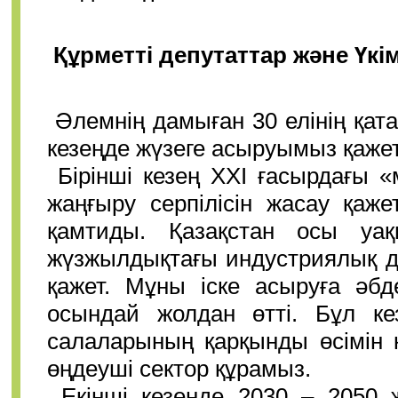
Құрметті депутаттар және Үкі
Әлемнің дамыған 30 елінің қат
кезеңде жүзеге асыруымыз қажет
Бірінші кезең XXI ғасырдағы «
жаңғыру серпілісін жасау қаже
қамтиды. Қазақстан осы уақ
жүзжылдықтағы индустриялық д
қажет. Мұны іске асыруға әбд
осындай жолдан өтті. Бұл ке
салаларының қарқынды өсімін 
өңдеуші сектор құрамыз.
Екінші кезеңде 2030 – 2050