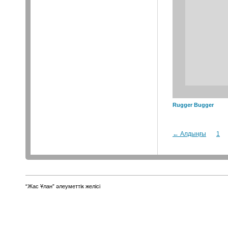
Rugger Bugger
← Алдыңғы
1
“Жас Ұлан” әлеуметтік желісі