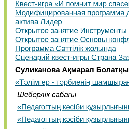
Квест-игра «И помнит мир спас
Модифицированная программа д
актива Лидер
Открытое занятие Инструменты
Открытое занятие Основы конф
Программа Сәттілік жолында
Сценарий квест-игры Страна За
Суликанова Ақмарал Болатқы
«Тәлімгер - тәрбиенің шамшыра
Шеберлік сабағы
«Педагогтың кәсіби құзырлығыны
«Педагогтың кәсіби құзырлығыны