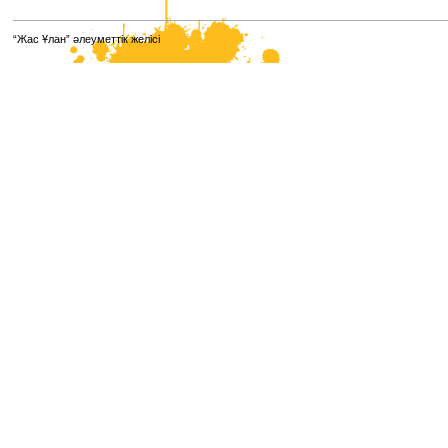
“Жас Ұлан” әлеуметтік желісі