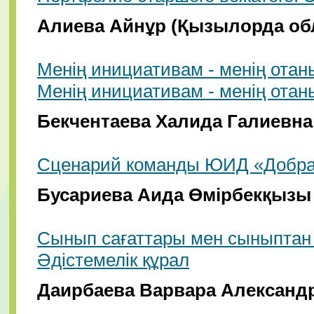
Алиева Айнұр (Қызылорда о
Менің инициативам - менің ота
Менің инициативам - менің ота
Бекчентаева Халида Галиевна 
Сценарий команды ЮИД «Добра
Бусариева Аида Өмірбекқызы
Сынып сағаттары мен сыныптан
Әдістемелік құрал
Даирбаева Варвара Александр