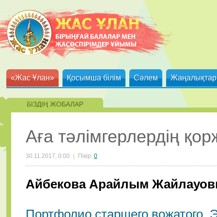
«Жас Ұлан»
Қосымша білім
Сәлем
Жаңалықтар
БІЗДІҢ ЖОБАЛАР
Аға тәлімгерлердің қо
30.11.2017, 0:00
|
Пікір:
0
Айбекова Арайлым Жайлауовн
Портфолио старшего вожатого. Э