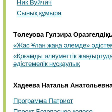
Ник Вуйчич
Сынық құмыра
Төлеуова Гулзира Оразгелді
«Жас Ұлан жаңа әлемде» әдістем
«Қоғамды əлеуметтік жаңғырту
әдістемелік нұсқаулық
Хадеева Наталья Анатольевна
Программа Патриот
Проект Безопасное колесо