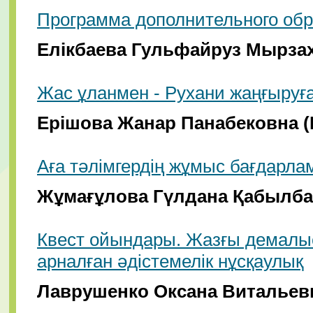
Программа дополнительного обр
Елікбаева Гульфайруз Мырза
Жас ұланмен - Рухани жаңғыруғ
Ерішова Жанар Панабековна 
Аға тәлімгердің жұмыс бағдарл
Жұмағұлова Гүлдана Қабылб
Квест ойындары. Жазғы демалы
арналған әдістемелік нұсқаулық
Лаврушенко Оксана Витальев