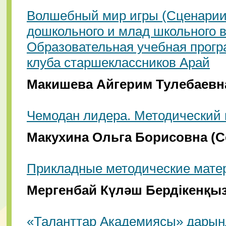
Волшебный мир игры (Сценарии
дошкольного и млад школьного в
Образовательная учебная прогр
клуба старшеклассников Арай
Макишева Айгерим Тулебаевна
Чемодан лидера. Методический
Макухина Ольга Борисовна (С
Прикладные методические матер
Мергенбай Күләш Бердікенқы
«Таланттар Академиясы» дарын